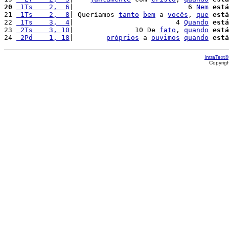
20
 1Ts    2,  6
|                            6 
Nem
está
21 
 1Ts    2,  8
| Queríamos 
tanto
bem
 a 
vocês
, 
que
está
22 
 1Ts    3,  4
|                         4 
Quando
está
23 
 2Ts    3, 10
|               10 De 
fato
, 
quando
está
24 
 2Pd    1, 18
|        
próprios
 a 
ouvimos
quando
está
IntraText®
Copyrig