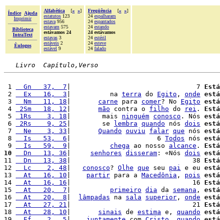
Alfabética
[
«
»
]
Freqüência
[
«
»
]
Índice
Ajuda
estatutos
123
24
espalharam
Imprimir
estava
956
24
espantados
estavam
575
24
estando
Biblioteca
estávamos 24
24 estávamos
IntraText
estavas
3
24
estéril
estáveis
2
24
esteve
Èulogos
estável
9
24
falado
Livro  Capítulo,Verso
 1 
  Gn   37,  7
|                                7 
Está
 2 
  Ex   16,  3
|          na 
terra
 do 
Egito
, 
onde
está
 3 
  Nm   11, 18
|       
carne
 para 
comer
? No 
Egito
está
 4 
 2Sm   18, 12
|       
mão
 contra o 
filho
 do 
rei
. 
Está
 5 
 1Rs    3, 18
|        mais 
ninguém
conosco
. Nós 
está
 6 
 2Rs    9, 25
|        se 
lembra
quando
 nós 
dois
está
 7 
  Ne    3, 33
|       
Quando
ouviu
falar
que
 nós 
está
 8 
  Is   53,  6
|                      6 
Todos
 nós 
está
 9 
  Is   59,  9
|          
chega
 ao nosso 
alcance
. 
Está
10
  Dn   13, 36
|     
senhores
disseram
: «Nós 
dois
está
11 
  Dn   13, 38
|                               38 
Está
12 
  Lc    2, 48
|   
conosco
? 
Olhe
que
 seu 
pai
 e eu 
está
13 
  At   16, 10
|    
partir
 para a 
Macedônia
, 
pois
está
14 
  At   16, 16
|                               16 
Está
15 
  At   20,  7
|          
primeiro
dia
 da 
semana
, 
está
16 
  At   20,  8
|  
lâmpadas
 na 
sala
superior
, 
onde
está
17 
  At   27, 21
|                               21 
Está
18 
  At   28, 10
|       
sinais
 de 
estima
 e, 
quando
está
19 
  Ef    2,  5
|    
juntamente
 com 
Cristo
, 
quando
está