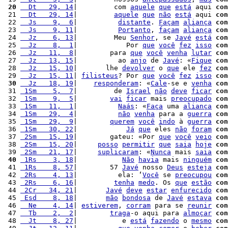
 20
  Dt   29, 14
|         com 
aquele
que
está
 aqui 
con
 21 
  Dt   29, 14
|         
aquele
que
não
está
 aqui 
con
 22 
  Js    9,  6
|          
distante
. 
Façam
aliança
con
 23 
  Js    9, 11
|          
Portanto
, 
façam
aliança
con
 24 
  Jz    6, 13
|         Meu 
Senhor
, se 
Javé
está
con
 25 
  Jz    8,  1
|            Por 
que
você
fez
isso
con
 26 
  Jz   11,  8
|        para 
que
você
venha
lutar
con
 27 
  Jz   13, 15
|          ao 
anjo
 de 
Javé
: «
Fique
con
 28 
  Jz   15, 10
|       lhe 
devolver
 o 
que
 ele 
fez
con
 29 
  Jz   15, 11
| 
filisteus
? Por 
que
você
fez
isso
con
 30
  Jz   18, 19
|    
responderam
: «
Cale
-se e 
venha
con
 31 
 1Sm    5,  7
|         de 
Israel
não
deve
ficar
con
 32 
 1Sm    9,  5
|        
vai
ficar
 mais 
preocupado
con
 33 
 1Sm   11,  1
|          
Naás
: «
Faça
 uma 
aliança
con
 34 
 1Sm   29,  4
|          
não
venha
 para a 
guerra
con
 35 
 1Sm   29,  9
|        
querem
você
indo
 à 
guerra
con
 36 
 1Sm   30, 22
|            
Já
que
 eles 
não
foram
con
 37 
 2Sm   15, 19
|        gateu: «Por 
que
você
veio
con
 38 
 2Sm   15, 20
|     
posso
permitir
que
saia
hoje
con
 39 
 2Sm   21, 17
|     
suplicaram
: «
Nunca
 mais 
saia
con
 40
 1Rs    3, 18
|           
Não
havia
 mais 
ninguém
con
 41 
 1Rs    8, 57
|        57 
Javé
 nosso 
Deus
esteja
con
 42 
 2Rs    4, 13
|          ela: ‘
Você
 se 
preocupou
con
 43 
 2Rs    6, 16
|         
tenha
medo
. Os 
que
estão
con
 44 
 2Cr   34, 21
|       
Javé
deve
estar
enfurecido
con
 45 
 Esd    8, 18
|       
mão
bondosa
 de 
Javé
estava
con
 46 
  Ne    4, 14
| 
estiverem
, 
corram
 para se 
reunir
con
 47 
  Tb    2,  2
|        
traga
-o aqui para 
almoçar
con
 48 
  Jt    8, 27
|           e 
está
fazendo
 o 
mesmo
con