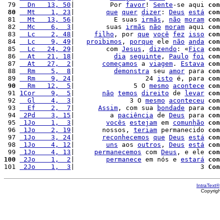
 79 
  Dn   13, 50
|         Por 
favor
! 
Sente
-se aqui 
con
 80
  Mt    1, 23
|        
que
quer
dizer
: 
Deus
está
con
 81 
  Mt   13, 56
|          E suas 
irmãs
, 
não
moram
con
 82 
  Mc    6,  3
|        suas 
irmãs
não
moram
 aqui 
con
 83 
  Lc    2, 48
|     
filho
, por 
que
você
fez
isso
con
 84 
  Lc    9, 49
|   
proibimos
, 
porque
 ele 
não
anda
con
 85 
  Lc   24, 29
|        com 
Jesus
, 
dizendo
: «
Fica
con
 86 
  At   21, 18
|          
dia
seguinte
, 
Paulo
foi
con
 87 
  At   27,  2
|       
começamos
 a 
viagem
. 
Estava
con
 88 
  Rm    5,  8
|          
demonstra
 seu 
amor
 para 
con
 89 
  Rm    9, 24
|                  24 
isto
 é, para 
con
 90
  Rm   12,  5
|               5 O 
mesmo
acontece
con
 91 
1Cor    9,  5
|       
não
temos
direito
 de 
levar
con
 92 
  Gl    4,  3
|              3 O 
mesmo
aconteceu
con
 93 
  Ef    2,  7
|      
Assim
, com sua 
bondade
 para 
con
 94 
 2Pd    3, 15
|         a 
paciência
 de 
Deus
 para 
con
 95 
 1Jo    1,  3
|        
vocês
estejam
 em 
comunhão
con
 96 
 1Jo    2, 19
|       nossos, 
teriam
 permanecido 
con
 97 
 1Jo    3, 24
|       
reconhecemos
que
Deus
está
con
 98 
 1Jo    4, 12
|        
uns
 aos 
outros
, 
Deus
está
con
 99 
 1Jo    4, 13
|     
permanecemos
 com 
Deus
, e ele 
con
100
 2Jo    1,  2
|        
permanece
 em nós e 
estará
con
101 
 2Jo    1,  3
|                                3 
Con
IntraText®
Copyrig