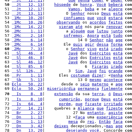
 49 
  Jt   12, 11
|          
que
venha
comer
 e 
beber
con
 50
  Jt   12, 13
|    
hóspede
 de 
honra
. 
Você
beberá
con
 51 
  Jt   12, 17
|          
Vamos
, 
beba
 e se 
alegre
con
 52 
  Jt   13, 11
|         O 
Senhor
 nosso 
Deus
está
con
 53 
 1Mc   10, 20
|        
confiamos
que
você
estará
con
 54 
 1Mc   10, 26
|     
observando
 os 
acordos
feitos
con
 55 
 1Mc   14, 22
|      
vieram
até
 nós para 
renovar
con
 56 
 2Mc    1, 11
|         a 
alguém
que
lutou
junto
con
 57 
 2Mc    2, 14
|        
sofremos
. 
Agora
está
tudo
con
 58 
 2Mc    6, 14
|              14 O 
Senhor
não
age
con
 59 
 2Mc    6, 14
|        Ele 
quis
agir
dessa
forma
con
 60
 2Mc    7, 33
|         o 
Senhor
vivo
está
irado
con
 61 
  Sl   46,  4
|          
Javé
 dos 
Exércitos
está
con
 62 
  Sl   46,  8
|          
Javé
 dos 
Exércitos
está
con
 63 
  Sl   46, 12
|          
Javé
 dos 
Exércitos
está
con
 64 
  Sl   85,  6
|                 6  
Ficarás
irado
con
 65 
  Sl  126,  3
|          3  
Sim
, 
Javé
foi
grande
con
 66 
  Pr    1, 11
|      Eles 
costumam
dizer
: «
Venha
con
 67 
  Sb    5, 13
|              13 O 
mesmo
acontece
con
 68 
Eclo   50, 22
|       desde o 
seio
materno
 e 
age
con
 69 
Eclo   50, 24
| 
misericórdia
permaneça
fielmente
con
 70
  Is    8,  8
|    
extensão
 da sua 
terra
, 
ó
Deus
-
con
 71 
  Is    8, 10
|      
cumprirão
, 
porque
Deus
está
con
 72 
  Is   64,  4
|      
porém
, 
que
ficaste
irritado
con
 73 
  Jr   14, 21
|    quebres a 
Aliança
que
fizeste
con
 74 
  Br    2, 27
|            27 No 
entanto
, 
agiste
con
 75 
  Dn    1, 12
|         12 «
Faça
 uma 
experiência
con
 76 
  Dn    1, 13
|          
mesa
 do 
rei
. 
Então
faça
con
 77 
  Dn    3, 42
|    
deixes
 decepcionados,~
mas
age
con
 78 
  Dn   13, 20
|         
desejando
você
. Concorde 
con