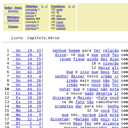
Alfabética
[
«
»
]
Freqüência
[
«
»
]
Índice
Ajuda
conjuração
1
102
sendo
Imprimir
conjurar
2
101 48
conjuro
6
101
altos
Biblioteca
conosco 101
101 conosco
IntraText
conotação 0
101
contar
conquista
4
101
falando
Èulogos
conquistá
8
101
maldade
Livro  Capítulo,Verso
  1 
  Gn   19, 31
|    
nenhum
homem
 para 
ter
relação
con
  2 
  Gn   20,  9
|     
disse
: «O 
que
 é 
que
você
fez
con
  3 
  Gn   24, 55
|       
jovem
fique
ainda
dez
dias
con
  4 
  Gn   34, 10
|                     10 e 
viverão
con
  5 
  Gn   41, 12
|                     12 
Havia
ali
con
  6 
  Gn   42, 28
|          
Que
 é 
isso
que
Deus
fez
con
  7 
  Gn   43,  4
|     
senhor
deixar
 nosso 
irmão
ir
con
  8 
  Gn   44, 26
|          
irmão
 mais 
novo
não
for
con
  9 
  Gn   44, 26
|          
irmão
 mais 
novo
não
for
con
 10
  Gn   44, 31
|       
notar
que
 o 
rapaz
não
está
con
 11 
  Ex   10, 26
|          o nosso 
gado
deveria
ir
con
 12 
  Ex   20, 19
|    
disseram
 a 
Moisés
: «
Fale
você
con
 13 
  Ex   33, 16
|        se de 
fato
não
 caminhares 
con
 14 
  Nm   10, 29
|     
prometeu
dar
 para nós. 
Venha
con
 15 
  Nm   10, 32
|                   32 Se 
você
for
con
 16 
  Nm   14,  9
|        
que
 nós, 
porque
Javé
está
con
 17 
  Nm   22, 14
|   
disseram
: «
Balaão
não
quis
vir
con
 18 
  Dt    5,  2
|       nosso 
Deus
fez
 uma 
aliança
con
 19 
  Dt    5,  3
|         nossos 
antepassados
, 
mas
con