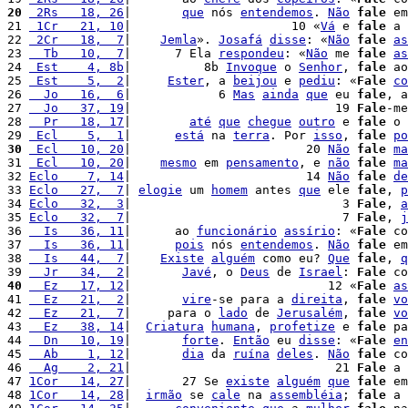
20
 2Rs   18, 26
|       
que
 nós 
entendemos
. 
Não
fale
 em
21 
 1Cr   21, 10
|                      10 «
Vá
 e 
fale
 a 
22 
 2Cr   18,  7
|    
Jemla
». 
Josafá
disse
: «
Não
fale
as
23 
  Tb   10,  7
|      7 Ela 
respondeu
: «
Não
 me 
fale
as
24 
 Est    4, 8b
|          8b 
Invoque
 o 
Senhor
, 
fale
 ao
25 
 Est    5,  2
|     
Ester
, a 
beijou
 e 
pediu
: «
Fale
co
26 
  Jo   16,  6
|            6 
Mas
ainda
que
 eu 
fale
, a
27 
  Jo   37, 19
|                            19 
Fale
-me
28 
  Pr   18, 17
|        
até
que
chegue
outro
 e 
fale
 o 
29 
 Ecl    5,  1
|      
está
 na 
terra
. Por 
isso
, 
fale
po
30
 Ecl   10, 20
|                        20 
Não
fale
ma
31 
 Ecl   10, 20
|    
mesmo
 em 
pensamento
, e 
não
fale
ma
32 
Eclo    7, 14
|                        14 
Não
fale
de
33 
Eclo   27,  7
| 
elogie
 um 
homem
 antes 
que
 ele 
fale
, 
p
34 
Eclo   32,  3
|                             3 
Fale
, 
a
35 
Eclo   32,  7
|                             7 
Fale
, 
j
36 
  Is   36, 11
|      ao 
funcionário
assírio
: «
Fale
 co
37 
  Is   36, 11
|      
pois
 nós 
entendemos
. 
Não
fale
 em
38 
  Is   44,  7
|    
Existe
alguém
 como eu? 
Que
fale
, 
q
39 
  Jr   34,  2
|       
Javé
, o 
Deus
 de 
Israel
: 
Fale
 co
40
  Ez   17, 12
|                           12 «
Fale
as
41 
  Ez   21,  2
|       
vire
-se para a 
direita
, 
fale
vo
42 
  Ez   21,  7
|     para o 
lado
 de 
Jerusalém
, 
fale
vo
43 
  Ez   38, 14
|  
Criatura
humana
, 
profetize
 e 
fale
 pa
44 
  Dn   10, 19
|       
forte
. 
Então
 eu 
disse
: «
Fale
en
45 
  Ab    1, 12
|       
dia
 da 
ruína
deles
. 
Não
fale
 co
46 
  Ag    2, 21
|                            21 
Fale
 a 
47 
1Cor   14, 27
|       27 Se 
existe
alguém
que
fale
 em
48 
1Cor   14, 28
|  
irmão
 se 
cale
 na 
assembléia
; 
fale
 a 