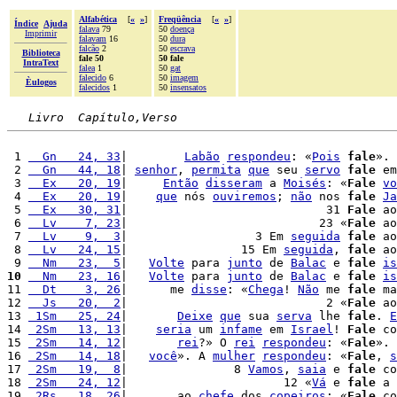
Alfabética
[
«
»
]
Freqüência
[
«
»
]
Índice
Ajuda
falava
79
50
doença
Imprimir
falavam
16
50
dura
falcão
2
50
escrava
Biblioteca
fale 50
50 fale
IntraText
falea
1
50
gat
falecido
6
50
imagem
Èulogos
falecidos
1
50
insensatos
Livro  Capítulo,Verso
 1 
  Gn   24, 33
|        
Labão
respondeu
: «
Pois
fale
».

 2 
  Gn   44, 18
| 
senhor
, 
permita
que
 seu 
servo
fale
 em
 3 
  Ex   20, 19
|     
Então
disseram
 a 
Moisés
: «
Fale
vo
 4 
  Ex   20, 19
|    
que
 nós 
ouviremos
; 
não
 nos 
fale
Ja
 5 
  Ex   30, 31
|                            31 
Fale
 ao
 6 
  Lv    7, 23
|                           23 «
Fale
 ao
 7 
  Lv    9,  3
|                  3 Em 
seguida
fale
 ao
 8 
  Lv   24, 15
|                15 Em 
seguida
, 
fale
 ao
 9 
  Nm   23,  5
|   
Volte
 para 
junto
 de 
Balac
 e 
fale
is
10
  Nm   23, 16
|   
Volte
 para 
junto
 de 
Balac
 e 
fale
is
11 
  Dt    3, 26
|      me 
disse
: «
Chega
! 
Não
 me 
fale
 ma
12 
  Js   20,  2
|                            2 «
Fale
 ao
13 
 1Sm   25, 24
|       
Deixe
que
 sua 
serva
 lhe 
fale
. 
E
14 
 2Sm   13, 13
|    
seria
 um 
infame
 em 
Israel
! 
Fale
 co
15 
 2Sm   14, 12
|       
rei
?» O 
rei
respondeu
: «
Fale
».

16 
 2Sm   14, 18
|   
você
». A 
mulher
respondeu
: «
Fale
, 
s
17 
 2Sm   19,  8
|               8 
Vamos
, 
saia
 e 
fale
 co
18 
 2Sm   24, 12
|                      12 «
Vá
 e 
fale
 a 
19 
 2Rs   18, 26
|       ao 
chefe
 dos 
copeiros
: «
Fale
 co