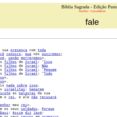
Bíblia Sagrada - Edição Past
IntraText - Concordâncias
fale
 sua 
presença
 com 
toda
cê
conosco
, 
que
 nós 
ouviremos
;

vé
, 
senão
morreremos
».

s 
filhos
 de 
Israel
: ‘
Isso
s 
filhos
 de 
Israel
: 
Não
s 
filhos
 de 
Israel
: ‘
Peguem
s 
filhos
 de 
Israel
: ‘
Todo
so
so
».

is 
nada
sobre
isso
.

s 
israelitas
: 
Separem
scute
 as 
palavras
 da sua

m o 
rei
, e ele 
não
recusará
enhor
 meu 
rei
».

m os seus 
soldados
. 
Porque
Davi
: 
Assim
diz
Javé
:

m os seus 
servos
 em 
aramaico