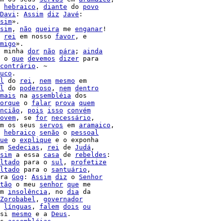
 
hebraico
, 
diante
 do 
povo
Davi
: 
Assim
diz
Javé
:

sim
».

sim
, 
não
queira
 me 
enganar
!

 
rei
 em nosso 
favor
, e

migo
».

 minha 
dor
não
pára
; 
ainda
 o 
que
devemos
dizer
 para

contrário
. ~

uco
l
 do 
rei
, 
nem
mesmo
 em

l
 do 
poderoso
, 
nem
dentro
mais
 na 
assembléia
 dos

orque
 o 
falar
prova
quem
ncião
, 
pois
isso
convém
ovem
, se 
for
necessário
,

m os seus 
servos
 em 
aramaico
,

 
hebraico
senão
 o 
pessoal
ue
 o 
explique
 e o exponha

m 
Sedecias
, 
rei
 de 
Judá
sim
 a essa 
casa
 de 
rebeldes
:

ltado
 para o 
sul
, 
profetize
ltado
 para o 
santuário
,

ra 
Gog
: 
Assim
diz
 o 
Senhor
tão
 o meu 
senhor
que
 me

m 
insolência
, no 
dia
 da

Zorobabel
, 
governador
 
línguas
, 
falem
dois
ou
si 
mesmo
 e a 
Deus
.
