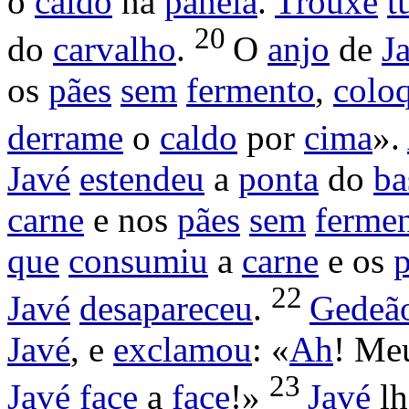
o
caldo
na
panela
.
Trouxe
t
20
do
carvalho
.
O
anjo
de
J
os
pães
sem
fermento
,
colo
derrame
o
caldo
por
cima
».
Javé
estendeu
a
ponta
do
ba
carne
e nos
pães
sem
ferme
que
consumiu
a
carne
e os
22
Javé
desapareceu
.
Gedeã
Javé
, e
exclamou
: «
Ah
! M
23
Javé
face
a
face
!»
Javé
l