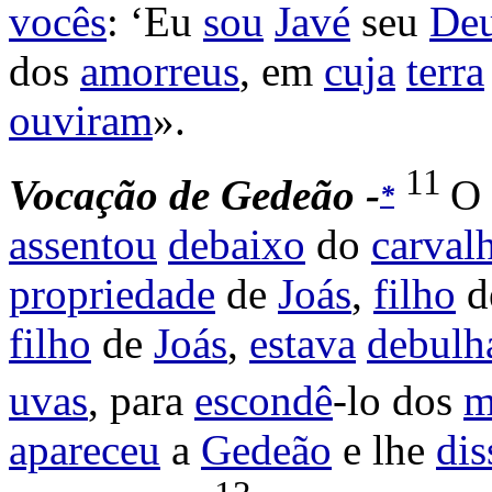
vocês
: ‘Eu
sou
Javé
seu
De
dos
amorreus
, em
cuja
terra
ouviram
».
11
Vocação
de
Gedeão -
O
*
assentou
debaixo
do
carval
propriedade
de
Joás
,
filho
d
filho
de
Joás
,
estava
debulh
uvas
, para
escondê
-lo dos
m
apareceu
a
Gedeão
e lhe
dis