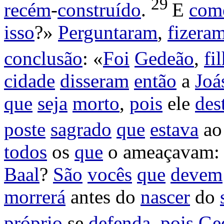
29
recém
-
construído
.
E
com
isso
?»
Perguntaram
,
fizera
conclusão
: «
Foi
Gedeão
,
fi
cidade
disseram
então
a
Joá
que
seja
morto
,
pois
ele
des
poste
sagrado
que
estava
a
todos
os
que
o
ameaçavam
:
Baal
?
São
vocês
que
devem
morrerá
antes do
nascer
do
próprio
se
defenda
,
pois
Ge