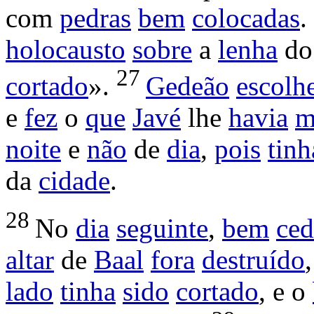
com
pedras
bem
colocadas
.
holocausto
sobre
a
lenha
d
27
cortado
».
Gedeão
escolh
e
fez
o
que
Javé
lhe
havia
m
noite
e
não
de
dia
,
pois
tinh
da
cidade
.
28
No
dia
seguinte
,
bem
ce
altar
de
Baal
fora
destruído
lado
tinha
sido
cortado
, e o