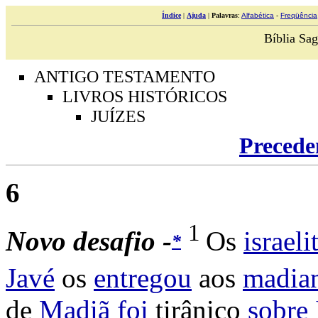
Índice
|
Ajuda
|
Palavras
:
Alfabética
-
Freqüência
Bíblia Sag
ANTIGO TESTAMENTO
LIVROS HISTÓRICOS
JUÍZES
Precede
6
1
Novo
desafio -
Os
israeli
*
Javé
os
entregou
aos
madian
de
Madiã
foi
tirânico
sobre