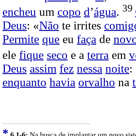
39
encheu
um
copo
d
’
água
.
Deus
: «
Não
te
irrites
comig
Permite
que
eu
faça
de
nov
ele
fique
seco
e a
terra
em
v
Deus
assim
fez
nessa
noite
:
enquanto
havia
orvalho
na
*
6
,1-6:
Na busca de implantar um novo siste