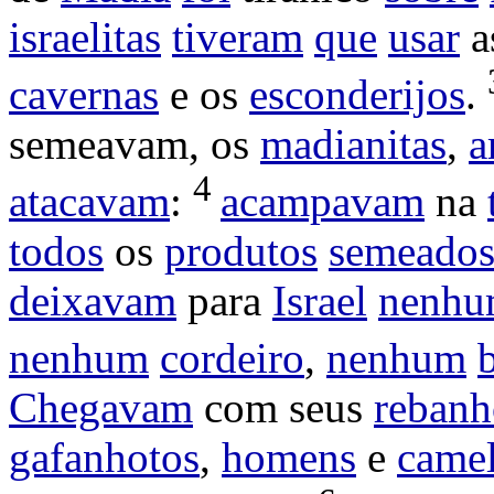
israelitas
tiveram
que
usar
a
cavernas
e os
esconderijos
.
semeavam
, os
madianitas
,
a
4
atacavam
:
acampavam
na
todos
os
produtos
semeado
deixavam
para
Israel
nenh
nenhum
cordeiro
,
nenhum
Chegavam
com seus
rebanh
gafanhotos
,
homens
e
came