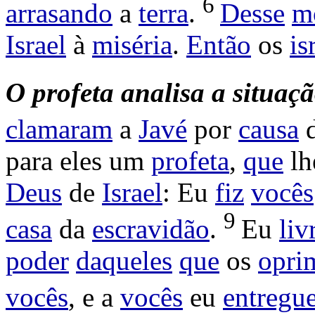
6
arrasando
a
terra
.
Desse
m
Israel
à
miséria
.
Então
os
is
O
profeta
analisa
a
situaçã
clamaram
a
Javé
por
causa
para eles um
profeta
,
que
lh
Deus
de
Israel
: Eu
fiz
vocês
9
casa
da
escravidão
.
Eu
liv
poder
daqueles
que
os
opri
vocês
, e a
vocês
eu
entregue