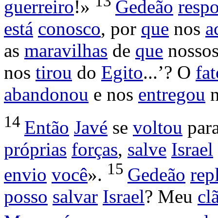
13
guerreiro
!»
Gedeão
resp
está
conosco
, por
que
nos
a
as
maravilhas
de
que
nosso
nos
tirou
do
Egito
...’? O
fat
abandonou
e nos
entregou
14
Então
Javé
se
voltou
par
próprias
forças
,
salve
Israel
15
envio
você
».
Gedeão
rep
posso
salvar
Israel
? Meu
cl