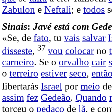
Zabulon
e
Neftali
; e
todos
s
Sinais
:
Javé
está
com
Gede
«Se, de
fato
, tu
vais
salvar
I
37
disseste
,
vou
colocar
no
carneiro
. Se o
orvalho
cair
o
terreiro
estiver
seco
,
entã
libertarás
Israel
por
meio
de
assim
fez
Gedeão
.
Quando
torceu
o
pedaço
de
lã
, e co