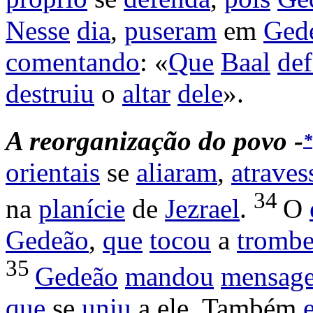
Nesse
dia
,
puseram
em
Ged
comentando
: «
Que
Baal
de
destruiu
o
altar
dele
».
A
reorganização
do
povo -
*
orientais
se
aliaram
,
atrave
34
na
planície
de
Jezrael
.
O
Gedeão
,
que
tocou
a
trombe
35
Gedeão
mandou
mensage
que
se
uniu
a ele. Também