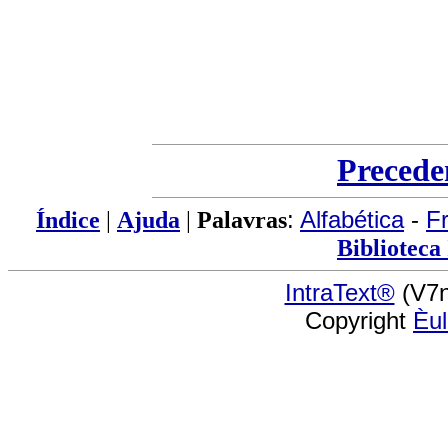
Precede
Índice
|
Ajuda
|
Palavras
:
Alfabética
-
F
Biblioteca
IntraText®
(V7n
Copyright
Èu