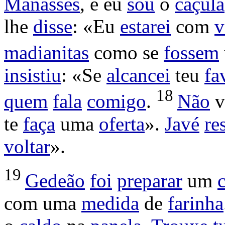
Manassés
, e eu
sou
o
caçula
lhe
disse
: «Eu
estarei
com
v
madianitas
como se
fossem
insistiu
: «Se
alcancei
teu
fa
18
quem
fala
comigo
.
Não
v
te
faça
uma
oferta
».
Javé
re
voltar
».
19
Gedeão
foi
preparar
um
com uma
medida
de
farinha