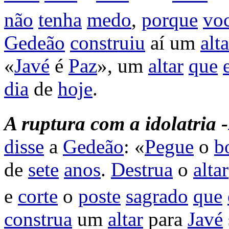
não
tenha
medo
,
porque
vo
Gedeão
construiu
aí um
alta
«
Javé
é
Paz
», um
altar
que
dia
de
hoje
.
A
ruptura
com
a
idolatria -
disse
a
Gedeão
: «
Pegue
o
b
de
sete
anos
.
Destrua
o
altar
e
corte
o
poste
sagrado
que
construa
um
altar
para
Javé