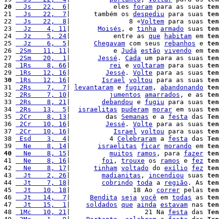
20
  Js   22,  6
|           eles 
foram
 para as suas 
ten
21 
  Js   22,  7
|      também os 
despediu
 para suas 
ten
22 
  Js   22,  8
|               8 «
Voltem
 para suas 
ten
23 
  Jz    4, 11
|       
Moisés
, e 
tinha
armado
 suas 
ten
24 
  Jz    5, 24
|           entre as 
que
habitam
 em 
ten
25 
  Jz    6,  5
|      
Chegavam
 com seus 
rebanhos
 e 
ten
26 
 2Sm   11, 11
|           e 
Judá
estão
vivendo
 em 
ten
27 
 2Sm   20,  1
|       
Jessé
. 
Cada
 um para as suas 
ten
28 
 1Rs    8, 66
|          
rei
 e 
voltaram
 para suas 
ten
29 
 1Rs   12, 16
|         
Jessé
. 
Volte
 para as suas 
ten
30
 1Rs   12, 16
|        
Israel
voltou
 para as suas 
ten
31 
 2Rs    7,  7
| 
levantaram
 e 
fugiram
, 
abandonando
ten
32 
 2Rs    7, 10
|          
jumentos
amarrados
, e as 
ten
33 
 2Rs    8, 21
|        
debandou
 e 
fugiu
 para suas 
ten
34 
 2Rs   13,  5
|  
israelitas
puderam
morar
 em suas 
ten
35 
 2Cr    8, 13
|         das 
Semanas
 e a 
festa
 das 
Ten
36 
 2Cr   10, 16
|         
Jessé
. 
Volte
 para as suas 
ten
37 
 2Cr   10, 16
|           
Israel
voltou
 para suas 
ten
38 
 Esd    3,  4
|          4 
Celebraram
 a 
festa
 das 
Ten
39 
  Ne    8, 14
|       
israelitas
ficar
morando
 em 
ten
40
  Ne    8, 15
|          
muitos
ramos
, para 
fazer
ten
41 
  Ne    8, 16
|        
foi
, 
trouxe
 os 
ramos
 e 
fez
ten
42 
  Ne    8, 17
|      
tinham
voltado
 do 
exílio
fez
ten
43 
  Jt    2, 26
|        
madianitas
, 
incendiou
 suas 
ten
44 
  Jt    7, 18
|        
cobrindo
toda
 a 
região
. As 
ten
45 
  Jt   10, 18
|                18 Ao 
correr
 pelas 
ten
46 
  Jt   14,  7
|     
Bendita
seja
você
 em 
todas
 as 
ten
47 
  Jt   15,  1
|    
soldados
que
ainda
estavam
 nas 
ten
48 
 1Mc   10, 21
|                   21 Na 
festa
 das 
Ten