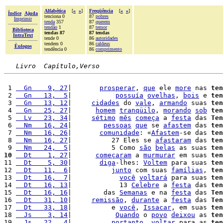
Alfabética
[
«
»
]
Freqüência
[
«
»
]
Índice
Ajuda
tenciona 0
87
pobres
Imprimir
tenda
357
87
querem
tendão
1
87
temor
Biblioteca
tendas 87
87 tendas
IntraText
tende 0
86
autoridades
tendem 0
86
caldeus
Èulogos
tendência 0
86
comprimento
Livro  Capítulo,Verso
 1 
  Gn    9, 27
|       
prosperar
, 
que
 ele 
more
 nas 
ten
 2 
  Gn   13,  5
|           
possuía
ovelhas
, 
bois
 e 
ten
 3 
  Gn   13, 12
|     
cidades
 do 
vale
, 
armando
 suas 
ten
 4 
  Gn   25, 27
|      
homem
tranqüilo
, 
morando
sob
ten
 5 
  Lv   23, 34
|     
sétimo
mês
começa
 a 
festa
 das 
Ten
 6 
  Nm   16, 24
|        
pessoas
que
 se 
afastem
 das 
ten
 7 
  Nm   16, 26
|       
comunidade
: «
Afastem
-se das 
ten
 8 
  Nm   16, 27
|          27 Eles se 
afastaram
 das 
ten
 9 
  Nm   24,  5
|          5 Como 
são
belas
 as suas 
ten
10
  Dt    1, 27
|      
começaram
 a 
murmurar
 em suas 
ten
11 
  Dt    5, 30
|       
diga
-lhes: 
Voltem
 para suas 
ten
12 
  Dt   11,  6
|          
junto
 com suas 
famílias
, 
ten
13 
  Dt   16,  7
|            
você
voltará
 para suas 
ten
14 
  Dt   16, 13
|            13 
Celebre
 a 
festa
 das 
ten
15 
  Dt   16, 16
|        das 
Semanas
 e na 
festa
 das 
Ten
16 
  Dt   31, 10
|     
remissão
, 
durante
 a 
festa
 das 
Ten
17 
  Dt   33, 18
|          e 
você
, 
Issacar
, em suas 
ten
18 
  Js    3, 14
|           
Quando
 o 
povo
deixou
 as 
ten
19 
  Js   22,  4
|          
portanto
, 
voltar
 para as 
ten