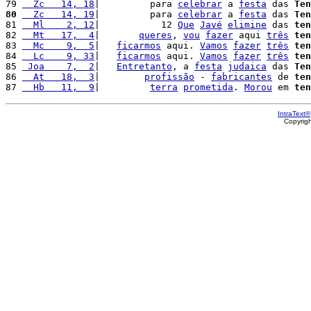
79 
  Zc   14, 18
|         para 
celebrar
 a 
festa
 das 
Ten
80
  Zc   14, 19
|         para 
celebrar
 a 
festa
 das 
Ten
81 
  Ml    2, 12
|           12 
Que
Javé
elimine
 das 
ten
82 
  Mt   17,  4
|       
queres
, 
vou
fazer
 aqui 
três
ten
83 
  Mc    9,  5
|   
ficarmos
 aqui. 
Vamos
fazer
três
ten
84 
  Lc    9, 33
|   
ficarmos
 aqui. 
Vamos
fazer
três
ten
85 
 Joa    7,  2
|   
Entretanto
, a 
festa
judaica
 das 
Ten
86 
  At   18,  3
|        
profissão
 - 
fabricantes
 de 
ten
87 
  Hb   11,  9
|         
terra
prometida
. 
Morou
 em 
ten
IntraText®
Copyrig