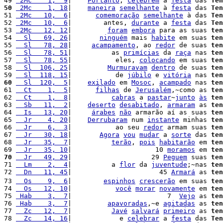
49 
 2Mc    1,  9
|    
Portanto
, 
celebrem
 a 
festa
 das 
Ten
50
 2Mc    1, 18
|    
maneira
semelhante
 à 
festa
 das 
Ten
51 
 2Mc   10,  6
|      
comemoração
semelhante
 à das 
Ten
52 
 2Mc   10,  6
|        antes, 
durante
 a 
festa
 das 
Ten
53 
 2Mc   12, 12
|         
foram
embora
 para as suas 
ten
54 
  Sl   69, 26
|       
ninguém
 mais 
habite
 em suas 
ten
55 
  Sl   78, 28
|     
acampamento
, ao 
redor
 de suas 
ten
56 
  Sl   78, 51
|          as 
primícias
 da 
raça
 nas 
ten
57 
  Sl   78, 55
|           eles, 
colocando
 em suas 
ten
58 
  Sl  106, 25
|         
Murmuravam
dentro
 de suas 
ten
59 
  Sl  118, 15
|           de 
júbilo
 e 
vitória
 nas 
ten
60
  Sl  120,  5
|    
exilado
 em 
Mosoc
, 
acampado
 nas 
ten
61 
  Ct    1,  5
|      
filhas
 de 
Jerusalém
,~como as 
ten
62 
  Ct    1,  8
|          
cabras
 a 
pastar
~
junto
às
ten
63 
  Sb   11,  2
|    
deserto
desabitado
, 
armaram
 as 
ten
64 
  Is   13, 20
|     
árabes
não
 armarão aí as suas 
ten
65 
  Jr    4, 20
|    
Derrubaram
 num 
instante
 minhas 
ten
66 
  Jr    6,  3
|           ao seu 
redor
 armam suas 
ten
67 
  Jr   30, 18
|       
Agora
vou
mudar
 a 
sorte
 das 
ten
68 
  Jr   35,  7
|          
terão
, 
pois
habitarão
 em 
ten
69 
  Jr   35, 10
|                     10 
moramos
 em 
ten
70
  Jr   49, 29
|                    29 
Peguem
 suas 
ten
71 
  Lm    2,  4
|          a 
flor
 da 
juventude
;~nas 
ten
72 
  Dn   11, 45
|                      45 
Armará
 as 
ten
73 
  Os    9,  6
|        
espinhos
crescerão
 em suas 
ten
74 
  Os   12, 10
|           
você
morar
novamente
 em 
ten
75 
 Hab    3,  7
|                        7  
Vejo
 as 
ten
76 
 Hab    3,  7
|         
apavoradas
,~e 
agitadas
 as 
ten
77 
  Zc   12,  7
|          
Javé
salvará
primeiro
 as 
ten
78 
  Zc   14, 16
|            e 
celebrar
 a 
festa
 das 
Ten