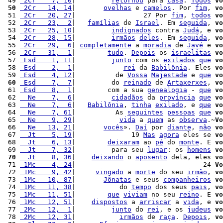
 49 
 2Cr    7, 10
|         
retornou
 para 
casa
. 
Todos
vo
 50
 2Cr   14, 14
|       
ovelhas
 e 
camelos
. Por 
fim
, 
vo
 51 
 2Cr   20, 27
|                 27 Por 
fim
, 
todos
vo
 52 
 2Cr   23,  2
|   
famílias
 de 
Israel
. Em 
seguida
, 
vo
 53 
 2Cr   25, 10
|         
indignados
 contra 
Judá
, e 
vo
 54 
 2Cr   28, 15
|         
irmãos
deles
. Em 
seguida
, 
vo
 55 
 2Cr   29,  6
| 
completamente
 a 
moradia
 de 
Javé
 e 
vo
 56 
 2Cr   31,  1
|        
tudo
. 
Depois
 os 
israelitas
vo
 57 
 Esd    1, 11
|         
junto
 com os 
exilados
que
vo
 58 
 Esd    2,  1
|            
rei
 da 
Babilônia
. Eles 
vo
 59 
 Esd    4, 12
|          de 
Vossa
Majestade
 e 
que
vo
 60
 Esd    7,  7
|         do 
reinado
 de 
Artaxerxes
, 
vo
 61 
 Esd    8,  1
|        com a sua 
genealogia
 - 
que
vo
 62 
  Ne    7,  6
|         
cidadãos
 da 
província
que
vo
 63 
  Ne    7,  6
|   
Babilônia
, 
tinha
exilado
, e 
que
vo
 64 
  Ne    7, 61
|          As 
seguintes
pessoas
que
vo
 65 
  Ne    9, 29
|           
vida
 a 
quem
 as 
observa
.~
Vo
 66 
  Ne   13, 21
|       
vocês
». 
Daí
 por 
diante
, 
não
vo
 67 
  Jt    5, 19
|              19 
Mas
agora
 eles se 
vo
 68 
  Jt    6, 13
|        
deixaram
 ao 
pé
 do 
monte
. E 
vo
 69 
  Jt    7, 32
|         para seu 
lugar
: os 
homens
vo
 70
  Jt    8, 36
|    
deixando
 o 
aposento
 dela, eles 
vo
 71 
 1Mc    4, 24
|                                24 
Vo
 72 
 1Mc    9, 42
|     
vingado
 a 
morte
 do seu 
irmão
, 
vo
 73 
 1Mc   10, 87
|       
Jônatas
 e seus 
companheiros
vo
 74 
 1Mc   11, 38
|           do 
tempo
 dos seus 
pais
, 
vo
 75 
 1Mc   11, 51
|        
que
viviam
 no seu 
reino
. E 
vo
 76 
 1Mc   12, 51
|    
dispostos
 a 
arriscar
 a 
vida
, e 
vo
 77 
 2Mc   12,  1
|         
junto
 do 
rei
, e os 
judeus
vo
 78 
 2Mc   12, 31
|           
irmãos
 de 
raça
. 
Depois
, 
vo