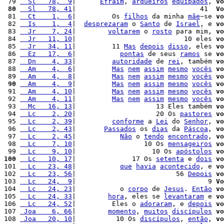
 79 
  Sl   78,  9
|      
Efraim
, 
arqueiros
equipados
, 
vo
 80
  Sl   78, 41
|                               41  
Vo
 81 
  Ct    1,  6
|         Os 
filhos
 da minha 
mãe
~se 
vo
 82 
  Is    1,  4
|  
desprezaram
 o 
Santo
 de 
Israel
, e 
vo
 83 
  Jr    7, 24
|        
voltarem
 o 
rosto
 para mim, 
vo
 84 
  Jr   11, 10
|                           10 eles 
vo
 85 
  Jr   34, 11
|         11 
Mas
depois
disso
, eles 
vo
 86 
  Ez   17,  6
|           
pontas
 de seus 
ramos
 se 
vo
 87 
  Dn    4, 33
|         
autoridade
 de 
rei
, também 
vo
 88 
  Am    4,  6
|         
Mas
nem
assim
mesmo
vocês
vo
 89 
  Am    4,  8
|         
Mas
nem
assim
mesmo
vocês
vo
 90
  Am    4,  9
|         
Mas
nem
assim
mesmo
vocês
vo
 91 
  Am    4, 10
|         
Mas
nem
assim
mesmo
vocês
vo
 92 
  Am    4, 11
|         
Mas
nem
assim
mesmo
vocês
vo
 93 
  Mc   16, 13
|                    13 Eles também 
vo
 94 
  Lc    2, 20
|                    20 Os 
pastores
vo
 95 
  Lc    2, 39
|         
conforme
 a 
Lei
 do 
Senhor
, 
vo
 96 
  Lc    2, 43
|       
Passados
 os 
dias
 da 
Páscoa
, 
vo
 97 
  Lc    2, 45
|           
Não
 o 
tendo
encontrado
, 
vo
 98 
  Lc    7, 10
|                 10 Os 
mensageiros
vo
 99 
  Lc    9, 10
|                   10 Os 
apóstolos
vo
100
  Lc   10, 17
|              17 Os 
setenta
 e 
dois
vo
101 
  Lc   23, 48
|           
que
havia
acontecido
, e 
vo
102 
  Lc   23, 56
|                         56 
Depois
vo
103 
  Lc   24,  9
|                                 9 
Vo
104 
  Lc   24, 23
|           o 
corpo
 de 
Jesus
. 
Então
vo
105 
  Lc   24, 33
|        
hora
, eles se 
levantaram
 e 
vo
106 
  Lc   24, 52
|         Eles o 
adoraram
, e 
depois
vo
107 
 Joa    6, 66
|        
momento
, 
muitos
discípulos
vo
108 
 Joa   20, 10
|          10 Os 
discípulos
, 
então
, 
vo