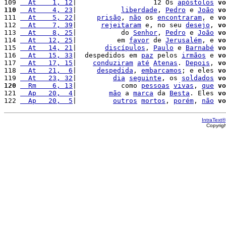
109 
  At    1, 12
|                   12 Os 
apóstolos
vo
110
  At    4, 23
|           
liberdade
, 
Pedro
 e 
João
vo
111 
  At    5, 22
|     
prisão
, 
não
 os 
encontraram
, e 
vo
112 
  At    7, 39
|      
rejeitaram
 e, no seu 
desejo
, 
vo
113 
  At    8, 25
|           do 
Senhor
, 
Pedro
 e 
João
vo
114 
  At   12, 25
|          em 
favor
 de 
Jerusalém
, e 
vo
115 
  At   14, 21
|       
discípulos
, 
Paulo
 e 
Barnabé
vo
116 
  At   15, 33
|  despedidos em 
paz
 pelos 
irmãos
 e 
vo
117 
  At   17, 15
|    
conduziram
até
Atenas
. 
Depois
, 
vo
118 
  At   21,  6
|     
despedida
, 
embarcamos
; e eles 
vo
119 
  At   23, 32
|         
dia
seguinte
, os 
soldados
vo
120
  Rm    6, 13
|           como 
pessoas
vivas
, 
que
vo
121 
  Ap   20,  4
|        
mão
 a 
marca
 da 
Besta
. Eles 
vo
122 
  Ap   20,  5
|         
outros
mortos
, 
porém
, 
não
vo
IntraText®
Copyrig