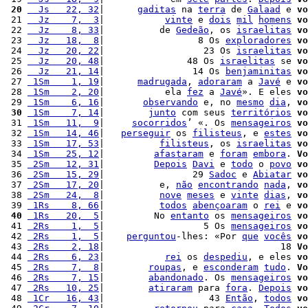
 20
  Js   22, 32
|      
gaditas
 na 
terra
 de 
Galaad
 e 
vo
 21 
  Jz    7,  3
|           
vinte
 e 
dois
mil
homens
vo
 22 
  Jz    8, 33
|          de 
Gedeão
, os 
israelitas
vo
 23 
  Jz   18,  8
|                 8 Os 
exploradores
vo
 24 
  Jz   20, 22
|                  23 Os 
israelitas
vo
 25 
  Jz   20, 48
|               48 Os 
israelitas
 se 
vo
 26 
  Jz   21, 14
|                14 Os 
benjaminitas
vo
 27 
 1Sm    1, 19
|      
madrugada
, 
adoraram
 a 
Javé
 e 
vo
 28 
 1Sm    2, 20
|           ela 
fez
 a 
Javé
». E eles 
vo
 29 
 1Sm    6, 16
|       
observando
 e, no 
mesmo
dia
, 
vo
 30
 1Sm    7, 14
|        
junto
 com seus 
territórios
vo
 31 
 1Sm   11,  9
|     
socorridos
’ «. Os 
mensageiros
vo
 32 
 1Sm   14, 46
|   
perseguir
 os 
filisteus
, e 
estes
vo
 33 
 1Sm   17, 53
|          
filisteus
, os 
israelitas
vo
 34 
 1Sm   25, 12
|         
afastaram
 e 
foram
embora
. 
Vo
 35 
 2Sm   12, 31
|         
Depois
Davi
 e 
todo
 o 
povo
vo
 36 
 2Sm   15, 29
|                29 
Sadoc
 e 
Abiatar
vo
 37 
 2Sm   17, 20
|          e, 
não
encontrando
nada
, 
vo
 38 
 2Sm   24,  8
|          
nove
meses
 e 
vinte
dias
, 
vo
 39 
 1Rs    8, 66
|          
todos
abençoaram
 o 
rei
 e 
vo
 40
 1Rs   20,  5
|         No 
entanto
 os 
mensageiros
vo
 41 
 2Rs    1,  5
|                  5 Os 
mensageiros
vo
 42 
 2Rs    1,  5
|    
perguntou
-lhes: «Por 
que
vocês
vo
 43 
 2Rs    2, 18
|                                18 
Vo
 44 
 2Rs    6, 23
|           
rei
 os 
despediu
, e eles 
vo
 45 
 2Rs    7,  8
|        
roupas
, e 
esconderam
tudo
. 
Vo
 46 
 2Rs    7, 15
|        
abandonado
. Os 
mensageiros
vo
 47 
 2Rs   10, 25
|        
atiraram
 para 
fora
. 
Depois
vo
 48 
 1Cr   16, 43
|                   43 
Então
, 
todos
vo