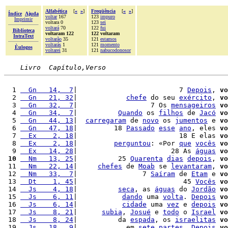
Alfabética
[
«
»
]
Freqüência
[
«
»
]
Índice
Ajuda
voltar
167
123
impuro
Imprimir
voltara 0
123
sei
voltará
70
122
fui
Biblioteca
voltaram 122
122 voltaram
IntraText
voltarão
35
121
estamos
voltarás
1
121
momento
Èulogos
voltarei
31
121
nabucodonosor
Livro  Capítulo,Verso
  1 
  Gn   14,  7
|                         7 
Depois
, 
vo
  2 
  Gn   21, 32
|            
chefe
 do seu 
exército
, 
vo
  3 
  Gn   32,  7
|                  7 Os 
mensageiros
vo
  4 
  Gn   34,  7
|          
Quando
 os 
filhos
 de 
Jacó
vo
  5 
  Gn   44, 13
|  
carregaram
 de 
novo
 os 
jumentos
 e 
vo
  6 
  Gn   47, 18
|         18 
Passado
esse
ano
, eles 
vo
  7 
  Ex    2, 18
|                         18 E elas 
vo
  8 
  Ex    2, 18
|         
perguntou
: «Por 
que
vocês
vo
  9 
  Ex   14, 28
|                       28 As 
águas
vo
 10
  Nm   13, 25
|          25 
Quarenta
dias
depois
, 
vo
 11 
  Nm   22, 14
|     
chefes
 de 
Moab
 se 
levantaram
, 
vo
 12 
  Nm   33,  7
|                7 
Saíram
 de 
Etam
 e 
vo
 13 
  Dt    1, 45
|                          45 
Vocês
vo
 14 
  Js    4, 18
|          
seca
, as 
águas
 do 
Jordão
vo
 15 
  Js    6, 11
|           
dando
 uma 
volta
. 
Depois
vo
 16 
  Js    6, 14
|           
cidade
 uma 
vez
 e 
depois
vo
 17 
  Js    8, 21
|      
subia
, 
Josué
 e 
todo
 o 
Israel
vo
 18 
  Js    8, 24
|          da 
espada
, os 
israelitas
vo
 19 
  Js   18,  9
|            em 
sete
partes
. 
Depois
vo