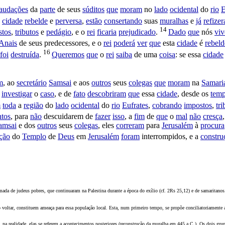
audações
da
parte
de seus
súditos
que
moram
no
lado
ocidental
do
rio
E
a
cidade
rebelde
e
perversa
,
estão
consertando
suas
muralhas
e
já
refize
14
stos
,
tributos
e
pedágio
, e o
rei
ficaria
prejudicado
.
Dado
que
nós
vi
Anais
de seus
predecessores
, e o
rei
poderá
ver
que
esta
cidade
é
rebeld
16
foi
destruída
.
Queremos
que
o
rei
saiba
de uma
coisa
: se essa
cidade
m
, ao
secretário
Samsai
e aos
outros
seus
colegas
que
moram
na
Samari
investigar
o
caso
, e de
fato
descobriram
que
essa
cidade
, desde os
tem
m
toda
a
região
do
lado
ocidental
do
rio
Eufrates
,
cobrando
impostos
,
tri
ntos
, para
não
descuidarem
de
fazer
isso
, a
fim
de
que
o
mal
não
cresça
amsai
e dos
outros
seus
colegas
, eles
correram
para
Jerusalém
à
procura
ção
do
Templo
de
Deus
em
Jerusalém
foram
interrompidos
, e a
constru
mada de judeus pobres, que continuaram na Palestina durante a época do exílio (cf. 2Rs 25,12) e de samaritanos
 voltar, constituem ameaça para essa população local. Esta, num primeiro tempo, se propõe conciliatoriamente a 
na realidade, elas se referem a acontecimentos posteriores (reconstrução da muralha em 445 a.C.). Os dois grup