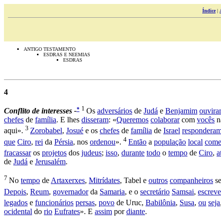
Índice
|
ANTIGO TESTAMENTO
ESDRAS E NEEMIAS
ESDRAS
4
1
*
Conflito
de
interesses -
Os
adversários
de
Judá
e
Benjamim
ouvir
chefes
de
família
. E lhes
disseram
: «
Queremos
colaborar
com
vocês
n
3
aqui».
Zorobabel
,
Josué
e os
chefes
de
família
de
Israel
respondera
4
que
Ciro
,
rei
da
Pérsia
, nos
ordenou
».
Então
a
população
local
come
fracassar
os
projetos
dos
judeus
;
isso
,
durante
todo
o
tempo
de
Ciro
,
a
de
Judá
e
Jerusalém
.
7
No
tempo
de
Artaxerxes
,
Mitrídates
,
Tabel
e
outros
companheiros
s
Depois
,
Reum
,
governador
da
Samaria
, e o
secretário
Samsai
,
escrev
legados
e
funcionários
persas
,
povo
de
Uruc
,
Babilônia
,
Susa
,
ou
seja
ocidental
do
rio
Eufrates
». E
assim
por
diante
.