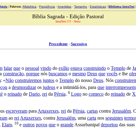
Ajuda
|
Palavras
:
Alfabética
-
Freqüência
-
Invertidas
-
Tamanho
-
Estatísticas
|
Biblioteca IntraText
Bíblia Sagrada - Edição Pastoral
IntraText CT - Texto
Precedente
-
Sucessivo
am
falar
que
o
pessoal
vindo
do
exílio
estava
construindo
o
Templo
de
J
a
construção
,
porque
nós
buscamos
o
mesmo
Deus
que
vocês
e lhe
ofe
m
: «
Não
construiremos
juntos
o
Templo
do nosso
Deus
. Nós
construire
çou
a
desmoralizar
os
judeus
e a
intimidá
-los, para
que
interrompessem
6
té
o
reinado
de
Dario
,
rei
da
Pérsia
.
Logo
no
começo
do
reinado
de
X
eus
escreveram
para
Artaxerxes
,
rei
da
Pérsia
,
cartas
contra
Jerusalém
. 
eram
ao
rei
Artaxerxes
, contra
Jerusalém
, uma
carta
nos
seguintes
termo
10
,
Elam
,
e
outros
povos
que
o
grande
Assurbanipal
deportou
das suas