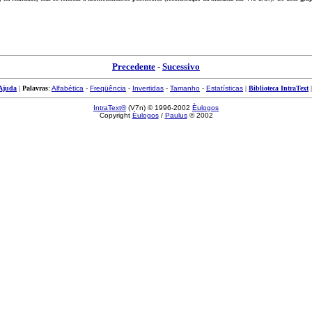
Precedente
-
Sucessivo
Ajuda
|
Palavras
:
Alfabética
-
Freqüência
-
Invertidas
-
Tamanho
-
Estatísticas
|
Biblioteca IntraText
IntraText®
(V7n) © 1996-2002
Èulogos
Copyright
Èulogos
/
Paulus
© 2002