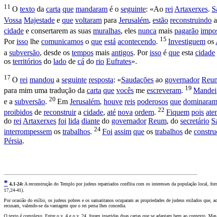
11
O
texto
da
carta
que
mandaram
é o
seguinte
: «Ao
rei
Artaxerxes
.
S
Vossa
Majestade
e
que
voltaram
para
Jerusalém
,
estão
reconstruindo
cidade
e
consertarem
as suas
muralhas
, eles
nunca
mais
pagarão
impo
15
Por
isso
lhe
comunicamos
o
que
está
acontecendo
.
Investiguem
os
a
subversão
, desde os
tempos
mais
antigos
. Por
isso
é
que
esta
cidade
os
territórios
do
lado
de
cá
do
rio
Eufrates
».
17
O
rei
mandou
a
seguinte
resposta
: «
Saudações
ao
governador
Reu
19
para mim uma
tradução
da
carta
que
vocês
me
escreveram
.
Mandei
20
e a
subversão
.
Em
Jerusalém
,
houve
reis
poderosos
que
dominara
22
proibidos
de
reconstruir
a
cidade
,
até
nova
ordem
.
Fiquem
pois
ate
do
rei
Artaxerxes
foi
lida
diante
do
governador
Reum
, do
secretário
S
24
interrompessem
os
trabalhos
.
Foi
assim
que
os
trabalhos
de
constru
Pérsia
.
*
4
,1-24:
A reconstrução do Templo por judeus repatriados conflita com os interesses da população local, for
17,24-41).
Por ocasião do exílio, os judeus pobres e os samaritanos ocuparam as propriedades de judeus exilados que, ao
recusam, valendo-se da vantagem que o rei persa lhes concedia.
O texto é complexo. Entre o v. 4 e o v. 24, foram inseridas duas cartas que se adaptam bem ao contexto. Mas, 