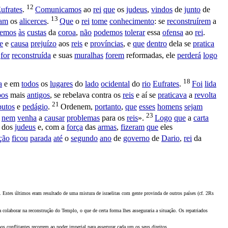
12
ufrates
.
Comunicamos
ao
rei
que
os
judeus
,
vindos
de
junto
de
13
ram
os
alicerces
.
Que
o
rei
tome
conhecimento
: se
reconstruírem
a
vemos
às
custas
da
coroa
,
não
podemos
tolerar
essa
ofensa
ao
rei
.
e
e
causa
prejuízo
aos
reis
e
províncias
, e
que
dentro
dela se
pratica
for
reconstruída
e suas
muralhas
forem
reformadas
, ele
perderá
logo
18
a
e em
todos
os
lugares
do
lado
ocidental
do
rio
Eufrates
.
Foi
lida
pos
mais
antigos
, se
rebelava
contra os
reis
e aí se
praticava
a
revolta
21
butos
e
pedágio
.
Ordenem
,
portanto
,
que
esses
homens
sejam
23
,
nem
venha
a
causar
problemas
para os
reis
».
Logo
que
a
carta
dos
judeus
e, com a
força
das
armas
,
fizeram
que
eles
ção
ficou
parada
até
o
segundo
ano
de
governo
de
Dario
,
rei
da
. Estes últimos eram resultado de uma mistura de israelitas com gente provinda de outros países (cf. 2Rs
colaborar na reconstrução do Templo, o que de certa forma lhes asseguraria a situação. Os repatriados
os conflitantes recorrem ao poder imperial para assegurar cada um os seus direitos.