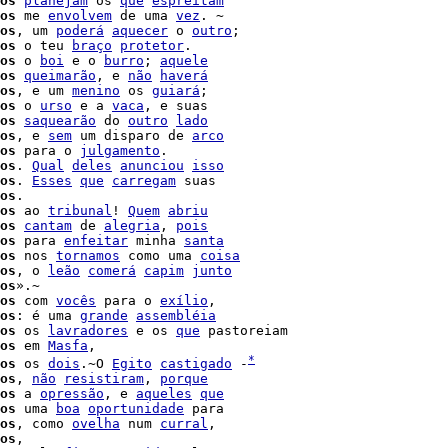
os
planejam
 os 
que
espreitam
os
 me 
envolvem
 de uma 
vez
. ~

os
, um 
poderá
aquecer
 o 
outro
;

os
 o teu 
braço
protetor
.

os
 o 
boi
 e o 
burro
; 
aquele
os
queimarão
, e 
não
haverá
os
, e um 
menino
 os 
guiará
;

os
 o 
urso
 e a 
vaca
, e suas

os
saquearão
 do 
outro
lado
os
, e 
sem
 um disparo de 
arco
os
 para o 
julgamento
os
. 
Qual
deles
anunciou
isso
os
. 
Esses
que
carregam
 suas

os
.

os
 ao 
tribunal
! 
Quem
abriu
os
cantam
 de 
alegria
, 
pois
os
 para 
enfeitar
 minha 
santa
os
 nos 
tornamos
 como uma 
coisa
os
, o 
leão
comerá
capim
junto
os
».~

os
 com 
vocês
 para o 
exílio
os
: é uma 
grande
assembléia
os
 os 
lavradores
 e os 
que
 pastoreiam

os
 em 
Masfa
,

*
os
 os 
dois
.~O 
Egito
castigado
 -
os
, 
não
resistiram
, 
porque
os
 a 
opressão
, e 
aqueles
que
os
 uma 
boa
oportunidade
 para

os
, como 
ovelha
 num 
curral
,

os
,
