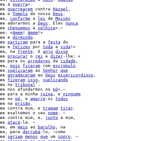
os
 à 
guerra
».

os
guerrearem
 contra 
Hazael
,

os
 o 
Templo
 do nosso 
Deus
.

os
, 
conforme
 a 
lei
 de 
Moisés
os
 adorarmos a 
Deus
. Eles 
nunca
os
cheguemos
 à 
velhice
».~

os
: «
Amém
! 
Amém
!»

os
 e 
dormindo
.

os
partiram
 para a 
festa
 do

os
 e 
felizes
 por 
toda
 a 
vida
os
, na 
frente
. O 
anjo
disse
os
procurar
 o 
rei
 e 
dizer
-lhe: «

os
 para os 
arredores
 da 
cidade
,

os
, 
pois
ficaram
 com 
escrúpulo
os
suplicaram
 ao 
Senhor
que
os
agradeceram
 ao 
Deus
misericordioso
,

os
fizeram
isso
, 
suplicando
os
 no 
tribunal
’.

os
 nos afundarmos no 
pó
».~

os
 para a minha 
ruína
, e 
ninguém
os
 no 
pó
, e 
amarre
-os 
todos
os
 na 
prisão
.

os
 contra mim, e 
tramam
tirar
-

os
 exaltemos o seu 
nome
. ~

os
 contra mim, e, 
junto
 a mim,

os
atacá
-la. ~

os
, em 
meio
 ao 
barulho
, na

os
, para 
derrubá
-lo, ~como

os
seriam
menos
que
 um 
sopro
. ~
