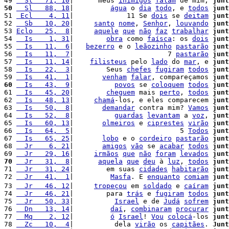
49 
  Sl   71, 10
|      meus 
inimigos
falam
 de mim, 
junt
50
  Sl   88, 18
|         
água
 o 
dia
todo
, e 
todos
junt
51 
 Ecl    4, 11
|             11 Se 
dois
 se 
deitam
junt
52 
  Sb   10, 20
|     
santo
nome
, 
Senhor
, 
louvando
junt
53 
Eclo   25,  8
|     
aquele
que
não
faz
trabalhar
junt
54 
  Is    1, 31
|        
obra
 como 
faísca
: os 
dois
junt
55 
  Is   11,  6
|   
bezerro
 e o 
leãozinho
pastarão
junt
56 
  Is   11,  7
|                       7 
pastarão
junt
57 
  Is   11, 14
|    
filisteus
 pelo 
lado
 do 
mar
, e 
junt
58 
  Is   22,  3
|        Seus 
chefes
fugiram
todos
junt
59 
  Is   41,  1
|       
venham
falar
, compareçamos 
junt
60
  Is   43,  9
|          
povos
 se 
coloquem
todos
junt
61 
  Is   45, 20
|        
cheguem
 mais 
perto
, 
todos
junt
62 
  Is   48, 13
|     
chamá
-los, e eles comparecem 
junt
63 
  Is   50,  8
|       
demandar
 contra mim? 
Vamos
junt
64 
  Is   52,  8
|          
guardas
levantam
 a 
voz
, 
junt
65 
  Is   60, 13
|       
olmeiros
 e 
ciprestes
virão
junt
66 
  Is   64,  5
|                          5 
Todos
junt
67 
  Is   65, 25
|       
lobo
 e o 
cordeiro
pastarão
junt
68 
  Jr    6, 21
|       
amigos
vão
 se 
acabar
todos
junt
69 
  Jr   29, 16
|     
irmãos
que
não
foram
levados
junt
70
  Jr   31,  8
|      
aquela
que
deu
 à 
luz
, 
todos
junt
71 
  Jr   31, 24
|        em suas 
cidades
habitarão
junt
72 
  Jr   41,  1
|         
Masfa
. E 
enquanto
comiam
junt
73 
  Jr   46, 12
|     
tropeçou
 em 
soldado
 e 
caíram
junt
74 
  Jr   46, 21
|        para 
trás
 e 
fugiram
todos
junt
75 
  Jr   50, 33
|          
Israel
 e de 
Judá
sofrem
junt
76 
  Dn   13, 14
|         
daí
, 
combinaram
procurar
junt
77 
  Mq    2, 12
|         
ó
Israel
! 
Vou
colocá
-los 
junt
78 
  Zc   10,  4
|          dela 
virão
 os 
capitães
. 
Junt