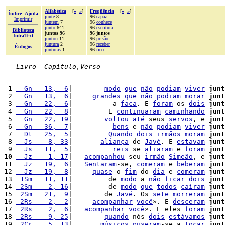
Alfabética
[
«
»
]
Freqüência
[
«
»
]
Índice
Ajuda
junte
8
96
capaz
Imprimir
juntem
7
96
conhece
junto
641
96
escritura
Biblioteca
juntos 96
96 juntos
IntraText
juntou
11
96
prisão
juntura
2
96
receber
Èulogos
junturas
1
96
rico
Livro  Capítulo,Verso
 1 
  Gn   13,  6
|        
modo
que
não
podiam
viver
junt
 2 
  Gn   13,  6
|     
grandes
que
não
podiam
morar
junt
 3 
  Gn   22,  6
|          a 
faca
. E 
foram
 os 
dois
junt
 4 
  Gn   22,  8
|         E 
continuaram
caminhando
junt
 5 
  Gn   22, 19
|        
voltou
até
 seus 
servos
, e 
junt
 6 
  Gn   36,  7
|          
bens
 e 
não
podiam
viver
junt
 7 
  Dt   25,  5
|         
Quando
dois
irmãos
moram
junt
 8 
  Js    8, 33
|       
aliança
 de 
Javé
. E 
estavam
junt
 9 
  Js   11,  5
|          
reis
 se 
aliaram
 e 
foram
junt
10
  Jz    1, 17
|   
acompanhou
 seu 
irmão
Simeão
, e 
junt
11 
  Jz   19,  6
|   
Sentaram
-se, 
comeram
 e 
beberam
junt
12 
  Jz   19,  8
|     
quase
 o 
fim
 do 
dia
 e 
comeram
junt
13 
 1Sm   11, 11
|         de 
modo
 a 
não
ficar
dois
junt
14 
 2Sm    2, 16
|         de 
modo
que
todos
caíram
junt
15 
 2Sm   21,  9
|        de 
Javé
. Os 
sete
morreram
junt
16 
 2Rs    2,  2
|     
acompanhar
você
». E 
desceram
junt
17 
 2Rs    2,  6
|   
acompanhar
você
». E eles 
foram
junt
18 
 2Rs    9, 25
|        
quando
 nós 
dois
estávamos
junt
19 
 2Cr    5, 13
|       
músicos
puseram
-se a 
tocar
junt