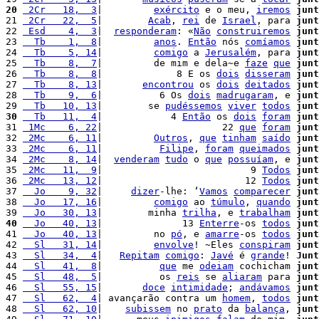
20
 2Cr   18,  3
|         
exército
 e o meu, 
iremos
junt
21 
 2Cr   22,  5
|        
Acab
, 
rei
 de 
Israel
, para 
junt
22 
 Esd    4,  3
|  
responderam
: «
Não
construiremos
junt
23 
  Tb    1,  8
|         
anos
. 
Então
 nós 
comíamos
junt
24 
  Tb    5, 14
|         
comigo
 a 
Jerusalém
, para 
junt
25 
  Tb    8,  7
|         de mim e dela~e 
faze
que
junt
26 
  Tb    8,  8
|             8 E os 
dois
disseram
junt
27 
  Tb    8, 13
|       
encontrou
 os 
dois
deitados
junt
28 
  Tb    9,  6
|          6 Os 
dois
madrugaram
, e 
junt
29 
  Tb   10, 13
|        se 
pudéssemos
viver
todos
junt
30
  Tb   11,  4
|            4 
Então
 os 
dois
foram
junt
31 
 1Mc    6, 22
|                     22 
que
foram
junt
32 
 2Mc    6, 11
|         
Outros
, 
que
tinham
saído
junt
33 
 2Mc    6, 11
|          
Filipe
, 
foram
queimados
junt
34 
 2Mc    8, 14
|  
venderam
tudo
 o 
que
possuíam
, e 
junt
35 
 2Mc   11,  9
|                          9 
Todos
junt
36 
 2Mc   13, 12
|                         12 
Todos
junt
37 
  Jo    9, 32
|     
dizer
-lhe: ‘
Vamos
comparecer
junt
38 
  Jo   17, 16
|         
comigo
 ao 
túmulo
, 
quando
junt
39 
  Jo   30, 13
|        minha 
trilha
, e 
trabalham
junt
40
  Jo   40, 13
|              13 
Enterre
-os 
todos
junt
41 
  Jo   40, 13
|         no 
pó
, e 
amarre
-os 
todos
junt
42 
  Sl   31, 14
|         
envolve
! ~Eles 
conspiram
junt
43 
  Sl   34,  4
|   
Repitam
comigo
: 
Javé
 é 
grande
! 
Junt
44 
  Sl   41,  8
|          
que
 me 
odeiam
 cochicham 
junt
45 
  Sl   48,  5
|          os 
reis
 se 
aliaram
 para 
junt
46 
  Sl   55, 15
|       
doce
intimidade
; 
andávamos
junt
47 
  Sl   62,  4
| avançarão contra um 
homem
, 
todos
junt
48 
  Sl   62, 10
|    
subissem
 no 
prato
 da 
balança
, 
junt