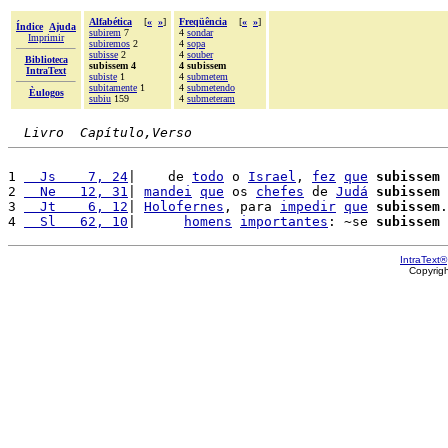
Alfabética
[
«
»
]
Freqüência
[
«
»
]
Índice
Ajuda
subirem
7
4
sondar
Imprimir
subiremos
2
4
sopa
subisse
2
4
souber
Biblioteca
subissem 4
4 subissem
IntraText
subiste
1
4
submetem
subitamente
1
4
submetendo
Èulogos
subiu
159
4
submeteram
Livro  Capítulo,Verso
1 
  Js    7, 24
|    de 
todo
 o 
Israel
, 
fez
que
subissem
 
2 
  Ne   12, 31
| 
mandei
que
 os 
chefes
 de 
Judá
subissem
 
3 
  Jt    6, 12
| 
Holofernes
, para 
impedir
que
subissem
.

4 
  Sl   62, 10
|      
homens
importantes
: ~se 
subissem
 
IntraText®
Copyrig