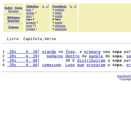
Alfabética
[
«
»
]
Freqüência
[
«
»
]
Índice
Ajuda
sons
1
4
sombrio
Imprimir
soorias
1
4
somer
soou
1
4
sondar
Biblioteca
sopa 4
4 sopa
IntraText
sópatros
1
4
souber
sopra
15
4
subissem
Èulogos
soprada
1
4
submetem
Livro  Capítulo,Verso
1 
 2Rs    4, 38
| 
grande
 no 
fogo
, e 
prepare
 uma 
sopa
 par
2 
 2Rs    4, 39
|   
pedaços
dentro
 da 
panela
 de 
sopa
, 
se
3 
 2Rs    4, 40
|           40 E 
distribuíram
 a 
sopa
 par
4 
 2Rs    4, 40
| 
comessem
. 
Logo
que
provaram
 a 
sopa
, 
gr
IntraText®
Copyrig