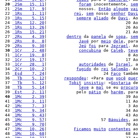
 20
 2Sm   15, 11
|             
foram
 inocentemente, 
sem
 21 
 2Sm   17,  9
|             nossos. 
Então
alguém
vai
 22 
 1Rs    1, 11
|           
rei
, 
sem
 nosso 
senhor
Davi
 23 
 1Rs    5, 15
|            
sempre
aliado
 de 
Davi
. Ao
 24 
 1Rs   12, 20
|                                20 Ao
 25 
 1Rs   13, 26
|                                26 Ao
 26 
 1Rs   15, 21
|                                21 Ao
 27 
 2Rs    4, 39
|        
dentro
 da 
panela
 de 
sopa
, 
sem
 28 
 2Rs    8,  8
|             
Javé
 por 
meio
dele
, para
 29 
 2Rs    9, 30
|             
Jeú
foi
 para 
Jezrael
. Ao
 30
 1Cr    2, 48
|             
concubina
 de 
Caleb
, 
teve
 31 
 1Cr   19,  8
|                                 8 Ao
 32 
 1Cr   19, 17
|                                17 Ao
 33 
 1Cr   28,  1
|             
autoridades
 de 
Israel
, a
 34 
 2Cr   10,  2
|            
fugido
 do 
rei
Salomão
. Ao
 35 
 Esd    7, 24
|                       24 
Faço
 também
 36 
  Tb    5, 12
|       
respondeu
: «Para 
que
você
quer
 37 
  Tb    5, 12
|         
Tobit
insistiu
: «
Gostaria
 de
 38 
  Tb    5, 14
|             
leve
 a 
mal
 se eu 
procuro
 39 
 Est    2, 11
|            pelo 
pátio
 do 
harém
, para
 40
 1Mc    2, 39
|                                39 Ao
 41 
 1Mc    3, 11
|                                11 Ao
 42 
 1Mc    7,  3
|                                 3 Ao
 43 
 1Mc    9, 34
|                                34 Ao
 44 
 1Mc    9, 43
|                                43 Ao
 45 
 1Mc    9, 57
|                      57 
Báquides
, ao
 46 
 1Mc    9, 70
|                                70 Ao
 47 
 1Mc   10, 26
|           
Ficamos
muito
contentes
 ao
 48 
 1Mc   10, 68
|                                68 Ao