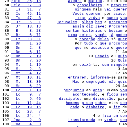
 79 
Eclo   26, 13
|           
alegra
 o 
marido
, e com seu
 80
Eclo   37,  8
|             o 
conselheiro
, e 
procure
 81 
  Is   31,  7
|              
ninguém
 mais 
vai
querer
 82 
  Is   45, 11
|             
Vocês
querem
, por 
acaso
,
 83 
  Is   47,  8
|              
ficar
viúva
 e 
nunca
vou
 84 
  Jr    5,  1
|      
Jerusalém
, 
olhem
bem
 e 
procurem
 85 
  Jr   18, 13
|             
assim
diz
Javé
: 
Procurem
 86 
  Br    3, 23
|          
contam
histórias
 e 
buscam
 o
 87 
  Br    6, 71
|           
cima
deles
, 
vocês
já
podem
 88 
  Ez   33, 31
|              o 
coração
deles
 só 
quer
 89 
  Dn    1, 20
|              Por 
tudo
 o 
que
procurou
 90
  Dn    2,  3
|              
que
 me 
assustou
 e 
quero
 91 
  Dn    6, 11
|                                11 Ao
 92 
  Dn    7, 19
|                    19 
Depois
 eu 
quis
 93 
  Dn    7, 20
|                              20 
Quis
 94 
  Mt    1, 19
|             em 
deixá
-la, 
sem
ninguém
 95 
  Mt    2,  3
|                                 3 Ao
 96 
  Mt    4, 12
|                                12 Ao
 97 
  Mt   10, 11
|           
entrarem
, 
informem
-se para
 98 
  Mt   18, 30
|             
Mas
 o 
empregado
não
quis
 99 
  Mc    6, 29
|                                29 Ao
100
  Lc    1, 18
|         
perguntou
 ao 
anjo
: «Como 
vou
101 
  Lc    9,  7
|             
acontecendo
, e 
ficou
sem
102 
  Lc    9, 46
|       
discípulos
 uma 
discussão
, para
103 
  Lc   11, 44
|          
homens
pisam
sobre
 eles 
sem
104 
  Lc   19, 15
|            
dado
 o 
dinheiro
, a 
fim
 de
105 
  Lc   23,  7
|                                 7 Ao
106 
  Lc   24,  4
|                      4 e 
ficaram
sem
107 
 Joa    2,  9
|           
transformada
 em 
vinho
, 
sem
108 
 Joa    4,  3
|                                 3 Ao