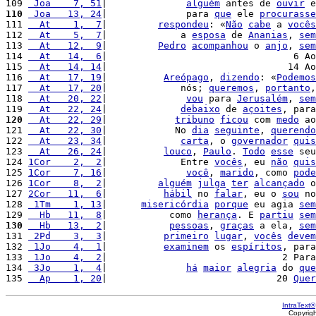
109 
 Joa    7, 51
|              
alguém
 antes de 
ouvir
 e
110
 Joa   13, 24
|              para 
que
 ele 
procurasse
111 
  At    1,  7
|         
respondeu
: «
Não
cabe
 a 
vocês
112 
  At    5,  7
|             a 
esposa
 de 
Ananias
, 
sem
113 
  At   12,  9
|         
Pedro
acompanhou
 o 
anjo
, 
sem
114 
  At   14,  6
|                                 6 Ao
115 
  At   14, 14
|                                14 Ao
116 
  At   17, 19
|          
Areópago
, 
dizendo
: «
Podemos
117 
  At   17, 20
|             nós; 
queremos
, 
portanto
,
118 
  At   20, 22
|              
vou
 para 
Jerusalém
, 
sem
119 
  At   22, 24
|             
debaixo
 de 
açoites
, para
120
  At   22, 29
|            
tribuno
ficou
 com 
medo
 ao
121 
  At   22, 30
|            No 
dia
seguinte
, 
querendo
122 
  At   23, 34
|             
carta
, o 
governador
quis
123 
  At   26, 24
|          
louco
, 
Paulo
. 
Todo
esse
 seu
124 
1Cor    2,  2
|             Entre 
vocês
, eu 
não
quis
125 
1Cor    7, 16
|              
você
, 
marido
, como 
pode
126 
1Cor    8,  2
|         
alguém
julga
ter
alcançado
 o
127 
2Cor   11,  6
|          
hábil
 no 
falar
, eu o 
sou
 no
128 
 1Tm    1, 13
|      
misericórdia
porque
 eu agia 
sem
129 
  Hb   11,  8
|           como 
herança
. E 
partiu
sem
130
  Hb   13,  2
|           
pessoas
, 
graças
 a ela, 
sem
131 
 2Pd    3,  3
|          
primeiro
lugar
, 
vocês
devem
132 
 1Jo    4,  1
|          
examinem
 os 
espíritos
, para
133 
 1Jo    4,  2
|                               2 Para
134 
 3Jo    1,  4
|              
há
maior
alegria
 do 
que
135 
  Ap    1, 20
|                              20 
Quer
IntraText®
Copyrig