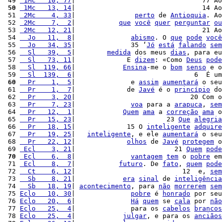
 49 
 1Mc   10, 77
|                                77 Ao
 50
 1Mc   13, 14
|                                14 Ao
 51 
 2Mc    4, 33
|               
perto
 de 
Antioquia
. Ao
 52 
 2Mc    7,  2
|           
que
você
quer
perguntar
ou
 53 
 2Mc   12, 21
|                                21 Ao
 54 
  Jo   11,  8
|              
abismo
. O 
que
pode
você
 55 
  Jo   34, 35
|              35 ‘
Jó
está
falando
sem
 56 
  Sl   39,  5
|        
medida
 dos meus 
dias
, para eu
 57 
  Sl   73, 11
|             E 
dizem
: «Como 
Deus
pode
 58 
  Sl  119, 66
|            
Ensina
-me o 
bom
senso
 e o
 59 
  Sl  139,  6
|                              6  É um
 60
  Pr    1,  5
|              e 
assim
aumentará
 o seu
 61 
  Pr    1,  7
|             de 
Javé
 é o 
princípio
 do
 62 
  Pr    3, 20
|                             20 Com o
 63 
  Pr    7, 23
|              
voa
 para a 
arapuca
, 
sem
 64 
  Pr   12,  1
|            
Quem
ama
 a 
correção
ama
 o
 65 
  Pr   15, 23
|                       23 
Que
alegria
 66 
  Pr   18, 15
|             15 O 
inteligente
adquire
 67 
  Pr   19, 25
|   
inteligente
, e ele 
aumentará
 o seu
 68 
  Pr   22, 12
|             
olhos
 de 
Javé
protegem
 o
 69 
 Ecl    3, 21
|                         21 
Quem
pode
 70
 Ecl    6,  8
|              
vantagem
tem
 o 
pobre
 em
 71 
 Ecl    8,  7
|           
futuro
. De 
fato
, 
quem
pode
 72 
  Ct    6, 12
|                           12  e, 
sem
 73 
  Sb    8, 21
|            
era
sinal
 de 
inteligência
 74 
  Sb   18, 19
| 
acontecimento
, para 
não
morrerem
sem
 75 
Eclo   10, 30
|              
pobre
 é 
honrado
 por seu
 76 
Eclo   20,  6
|              
Há
quem
 se 
cala
 por 
não
 77 
Eclo   25,  4
|              para os 
cabelos
brancos
 78 
Eclo   25,  4
|            
julgar
, e para os 
anciãos