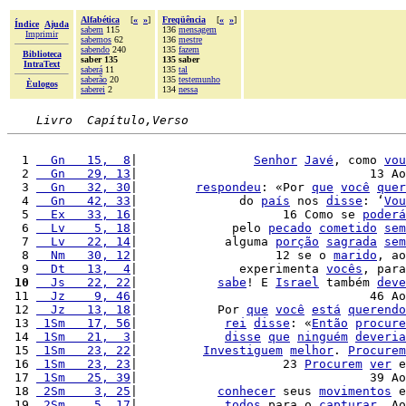
Alfabética
[
«
»
]
Freqüência
[
«
»
]
Índice
Ajuda
sabem
115
136
mensagem
Imprimir
sabemos
62
136
mestre
sabendo
240
135
fazem
Biblioteca
saber 135
135 saber
IntraText
saberá
11
135
tal
saberão
20
135
testemunho
Èulogos
saberei
2
134
nessa
Livro  Capítulo,Verso
  1 
  Gn   15,  8
|                
Senhor
Javé
, como 
vou
  2 
  Gn   29, 13
|                                13 Ao
  3 
  Gn   32, 30
|        
respondeu
: «Por 
que
você
quer
  4 
  Gn   42, 33
|              do 
país
 nos 
disse
: ‘
Vou
  5 
  Ex   33, 16
|                    16 Como se 
poderá
  6 
  Lv    5, 18
|             pelo 
pecado
cometido
sem
  7 
  Lv   22, 14
|            alguma 
porção
sagrada
sem
  8 
  Nm   30, 12
|                   12 se o 
marido
, ao
  9 
  Dt   13,  4
|              experimenta 
vocês
, para
 10
  Js   22, 22
|           
sabe
! E 
Israel
 também 
deve
 11 
  Jz    9, 46
|                                46 Ao
 12 
  Jz   13, 18
|           Por 
que
você
está
querendo
 13 
 1Sm   17, 56
|            
rei
disse
: «
Então
procure
 14 
 1Sm   21,  3
|            
disse
que
ninguém
deveria
 15 
 1Sm   23, 22
|         
Investiguem
melhor
. 
Procurem
 16 
 1Sm   23, 23
|                    23 
Procurem
ver
 e
 17 
 1Sm   25, 39
|                                39 Ao
 18 
 2Sm    3, 25
|           
conhecer
 seus 
movimentos
 e
 19 
 2Sm    5, 17
|            
todos
 para o 
capturar
. Ao