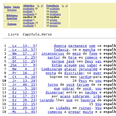
Alfabética
[
«
»
]
Freqüência
[
«
»
]
Índice
Ajuda
espalhados
18
18
escândalo
Imprimir
espalham
1
18
escapou
espalhando
6
18
espalhados
Biblioteca
espalhar 18
18 espalhar
IntraText
espalhará
5
18
espiões
espalharam
24
18
esquadrões
Èulogos
espalharão
3
18
esqueça
Livro  Capítulo,Verso
 1 
  Lv   13,  5
|        
doença
permanece
sem
 se 
espalh
 2 
  Lv   13, 57
|        
Todavia
, se a 
mancha
 se 
espalh
 3 
  Nm   17,  2
|  
incensórios
 do 
meio
 do 
fogo
 e 
espalh
 4 
  Dt    2, 25
|     
partir
 de 
hoje
 eu 
começo
 a 
espalh
 5 
  Dt   11, 25
|       
porque
Javé
 seu 
Deus
vai
espalh
 6 
 2Sm   17,  9
|       
Então
alguém
vai
saber
 e 
espalh
 7 
  Ne    4,  2
|  
Combinaram
atacar
Jerusalém
 e 
espalh
 8 
  Pr   18,  2
|    
gosta
 da 
discrição
; só 
quer
espalh
 9 
  Ct    4, 16
|      Soprem no meu 
jardim
~para 
espalh
10
  Jr   13, 24
|                 24 
Pois
 eu 
vou
espalh
11 
  Jr   40, 15
|     
torno
 de 
você
teriam
 de se 
espalh
12 
  Ez    5, 10
|        
que
sobrar
 de 
você
, 
vou
espalh
13 
  Ez   12, 15
|    
dispersar
 entre as 
nações
 e 
espalh
14 
  Ez   17, 21
|       por 
acaso
sobrarem
, 
irão
espalh
15 
  Ez   20, 23
| 
jurando
-lhes 
que
 os 
haveria
 de 
espalh
16 
  Ez   22, 15
|                         15 
Vou
espalh
17 
  Ez   29, 12
|      as 
cidades
 em 
ruínas
. 
Vou
espalh
18 
  Mc    1, 45
|     
começou
 a 
pregar
muito
 e a 
espalh