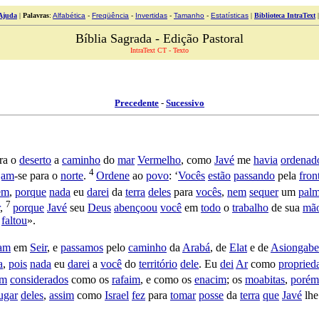
Ajuda
|
Palavras
:
Alfabética
-
Freqüência
-
Invertidas
-
Tamanho
-
Estatísticas
|
Biblioteca IntraText
Bíblia Sagrada - Edição Pastoral
IntraText CT - Texto
Precedente
-
Sucessivo
ra o
deserto
a
caminho
do
mar
Vermelho
, como
Javé
me
havia
ordenad
4
jam
-se para o
norte
.
Ordene
ao
povo
: ‘
Vocês
estão
passando
pela
fron
em
,
porque
nada
eu
darei
da
terra
deles
para
vocês
,
nem
sequer
um
pal
7
,
porque
Javé
seu
Deus
abençoou
você
em
todo
o
trabalho
de sua
mã
faltou
».
tam
em
Seir
, e
passamos
pelo
caminho
da
Arabá
, de
Elat
e de
Asiongabe
a
,
pois
nada
eu
darei
a
você
do
território
dele
. Eu
dei
Ar
como
propried
am
considerados
como os
rafaim
, e como os
enacim
; os
moabitas
,
porém
ugar
deles
,
assim
como
Israel
fez
para
tomar
posse
da
terra
que
Javé
lh