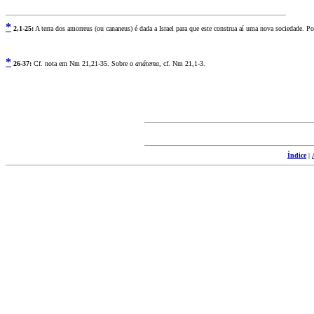
*
2
,1-25:
A terra dos amorreus (ou cananeus) é dada a Israel para que este construa aí uma nova sociedade. P
*
2
6-37:
Cf. nota em Nm 21,21-35. Sobre o
anátema,
cf. Nm 21,1-3.
Índice
|