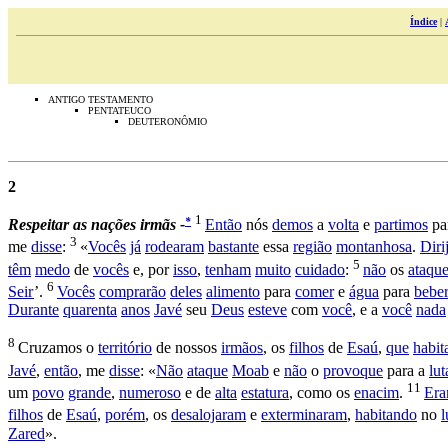
Índice
|
ANTIGO TESTAMENTO
PENTATEUCO
DEUTERONÔMIO
2
1
*
Respeitar
as
nações
irmãs -
Então
nós
demos
a
volta
e
partimos
pa
3
me
disse
:
«
Vocês
já
rodearam
bastante
essa
região
montanhosa
.
Diri
5
têm
medo
de
vocês
e, por
isso
,
tenham
muito
cuidado
:
não
os
ataqu
6
Seir
’.
Vocês
comprarão
deles
alimento
para
comer
e
água
para
beber
Durante
quarenta
anos
Javé
seu
Deus
esteve
com
você
, e a
você
nada
8
Cruzamos
o
território
de nossos
irmãos
, os
filhos
de
Esaú
,
que
habi
Javé
,
então
, me
disse
: «
Não
ataque
Moab
e
não
o
provoque
para a
lut
11
um
povo
grande
,
numeroso
e de
alta
estatura
, como os
enacim
.
Er
filhos
de
Esaú
,
porém
, os
desalojaram
e
exterminaram
,
habitando
no
l
Zared
».