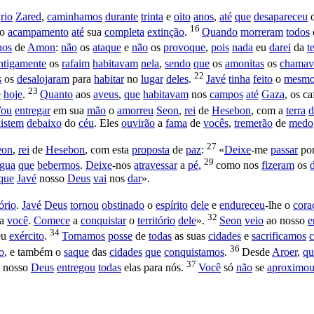
o
rio
Zared
,
caminhamos
durante
trinta
e
oito
anos
,
até
que
desapareceu
16
o
acampamento
até
sua
completa
extinção
.
Quando
morreram
todos
hos
de
Amon
:
não
os
ataque
e
não
os
provoque
,
pois
nada
eu
darei
da
t
ntigamente
os
rafaim
habitavam
nela
,
sendo
que
os
amonitas
os
chama
22
s
os
desalojaram
para
habitar
no
lugar
deles
.
Javé
tinha
feito
o
mesm
23
é
hoje
.
Quanto
aos
aveus
,
que
habitavam
nos
campos
até
Gaza
, os
ca
ou
entregar
em sua
mão
o
amorreu
Seon
,
rei
de
Hesebon
, com a
terra
d
istem
debaixo
do
céu
. Eles
ouvirão
a
fama
de
vocês
,
tremerão
de
medo
27
eon
,
rei
de
Hesebon
, com esta
proposta
de
paz
:
«
Deixe
-me
passar
po
29
gua
que
bebermos
.
Deixe
-nos
atravessar
a
pé
,
como nos
fizeram
os
que
Javé
nosso
Deus
vai
nos
dar
».
tório
.
Javé
Deus
tornou
obstinado
o
espírito
dele
e
endureceu
-lhe o
cora
32
a
você
.
Comece
a
conquistar
o
território
dele
».
Seon
veio
ao nosso
e
34
eu
exército
.
Tomamos
posse
de
todas
as suas
cidades
e
sacrificamos
36
o
, e também o
saque
das
cidades
que
conquistamos
.
Desde
Aroer
,
qu
37
nosso
Deus
entregou
todas
elas para nós.
Você
só
não
se
aproximo