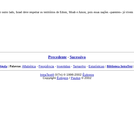
or outro lado, Israel deve respeitar os territórios de Edom, Moab e Amon, pois essas nações «parentes» já vivem
Precedente
-
Sucessivo
Ajuda
|
Palavras
:
Alfabética
-
Freqüência
-
Invertidas
-
Tamanho
-
Estatísticas
|
Biblioteca IntraText
IntraText®
(V7n) © 1996-2002
Èulogos
Copyright
Èulogos
/
Paulus
© 2002