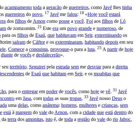
do
acampamento
toda
a
geração
de
guerreiros
, como
Javé
lhes
tinha
17
18
os
guerreiros
do
povo
,
Javé
me
falou
:
«
Hoje
você
estará
erra
dos
filhos
de
Amon
como
posse
a
você
.
Foi
aos
filhos
de
Ló
21
vam
de
zomzomim
.
Este
era
um
povo
grande
e
numeroso
, de
o
para os
filhos
de
Esaú
,
que
habitavam
em
Seir
,
exterminando
os
ftorim
saíram
de
Cáftor
e os
exterminaram
,
habitando
depois
em seu
25
ele
.
Comece
a
conquista
,
provoque
-o para a
luta
.
A
partir
de
hoje
diante
de
vocês
e
desfalecerão
».
r seu
território
.
Seguirei
pela
estrada
sem
me
desviar
para a
direita
descendentes
de
Esaú
que
habitam
em
Seir
, e os
moabitas
que
31
ção
, para o
entregar
em
poder
de
vocês
, como
hoje
se
vê
.
Javé
33
ncontro
em
Jasa
, com
todas
as suas
tropas
.
Javé
nosso
Deus
o
cada
uma
delas
, como
anátema
:
homens
,
mulheres
e
crianças
,
sem
e
está
à
margem
do
vale
do
Arnon
, com a
cidade
que
está
dentro
do
u
da
terra
dos
amonitas
,
isto
é, de
toda
a
região
do
vale
do
rio
Jaboc
,