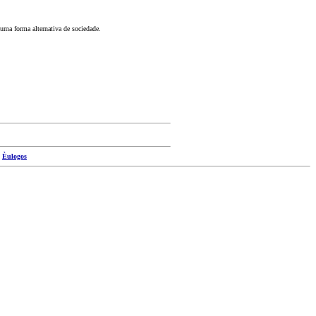
 uma forma alternativa de sociedade.
|
Èulogos