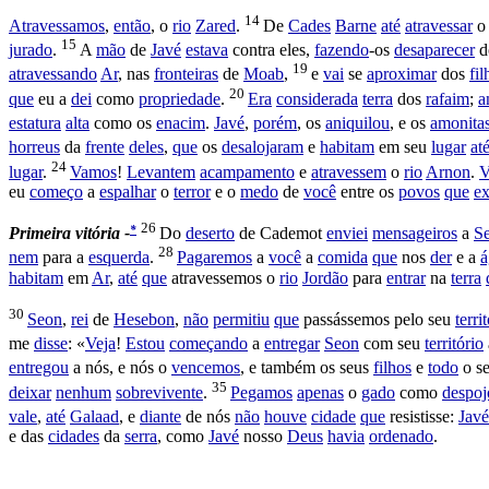
14
Atravessamos
,
então
, o
rio
Zared
.
De
Cades
Barne
até
atravessar
15
jurado
.
A
mão
de
Javé
estava
contra eles,
fazendo
-os
desaparecer
d
19
atravessando
Ar
, nas
fronteiras
de
Moab
,
e
vai
se
aproximar
dos
fil
20
que
eu a
dei
como
propriedade
.
Era
considerada
terra
dos
rafaim
;
a
estatura
alta
como os
enacim
.
Javé
,
porém
, os
aniquilou
, e os
amonita
horreus
da
frente
deles
,
que
os
desalojaram
e
habitam
em seu
lugar
at
24
lugar
.
Vamos
!
Levantem
acampamento
e
atravessem
o
rio
Arnon
.
V
eu
começo
a
espalhar
o
terror
e o
medo
de
você
entre os
povos
que
ex
26
*
Primeira
vitória -
Do
deserto
de
Cademot
enviei
mensageiros
a
S
28
nem
para a
esquerda
.
Pagaremos
a
você
a
comida
que
nos
der
e a
á
habitam
em
Ar
,
até
que
atravessemos
o
rio
Jordão
para
entrar
na
terra
30
Seon
,
rei
de
Hesebon
,
não
permitiu
que
passássemos
pelo seu
terri
me
disse
: «
Veja
!
Estou
começando
a
entregar
Seon
com seu
território
entregou
a nós, e nós o
vencemos
, e também os seus
filhos
e
todo
o s
35
deixar
nenhum
sobrevivente
.
Pegamos
apenas
o
gado
como
despoj
vale
,
até
Galaad
, e
diante
de nós
não
houve
cidade
que
resistisse
:
Javé
e das
cidades
da
serra
, como
Javé
nosso
Deus
havia
ordenado
.