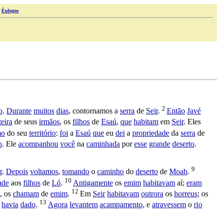
|
Èulogos
2
o
.
Durante
muitos
dias
,
contornamos
a
serra
de
Seir
.
Então
Javé
teira
de seus
irmãos
, os
filhos
de
Esaú
,
que
habitam
em
Seir
. Eles
mo
do seu
território
:
foi
a
Esaú
que
eu
dei
a
propriedade
da
serra
de
o
. Ele
acompanhou
você
na
caminhada
por
esse
grande
deserto
.
9
r
.
Depois
voltamos
,
tomando
o
caminho
do
deserto
de
Moab
.
10
ade
aos
filhos
de
Ló
.
Antigamente
os
emim
habitavam
aí;
eram
12
, os
chamam
de
emim
.
Em
Seir
habitavam
outrora
os
horreus
; os
13
e
havia
dado
.
Agora
levantem
acampamento
, e
atravessem
o
rio