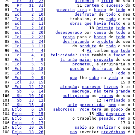
 79 
  Pr   31, 27
|            
alimento
 é 
fruto
 do seu 
t
 80
  Pr   31, 31
|             31 
Cantem
 o 
sucesso
 do 
t
 81 
 Ecl    1,  3
|    
proveito
tira
 o 
homem
 de 
todo
 o 
t
 82 
 Ecl    2, 10
|            
desfrutar
 de 
todo
 o meu 
t
 83 
 Ecl    2, 10
|          trabalho, e em 
todo
 o meu 
t
 84 
 Ecl    2, 11
|          
obras
que
havia
feito
 e o 
t
 85 
 Ecl    2, 18
|                  18 
Detesto
todo
 o 
t
 86 
 Ecl    2, 20
|    
desesperado
 por 
causa
 de 
todo
 o 
t
 87 
 Ecl    2, 22
|       
resta
 para o 
homem
 de 
todo
 o 
t
 88 
 Ecl    2, 24
|       
desfrutando
 o 
produto
 do seu 
t
 89 
 Ecl    3, 13
|           do 
produto
 de 
todo
 o seu 
t
 90
 Ecl    4,  4
|               4 
Vi
 também 
que
todo
t
 91 
 Ecl    4,  8
|  
felicidade
? 
Isso
 também é 
fugaz
 e 
t
 92 
 Ecl    4,  9
|      
tirarão
maior
proveito
 do seu 
t
 93 
 Ecl    5,  5
|           
prometeu
, e arruinaria o 
t
 94 
 Ecl    5, 18
|          
porção
 e 
desfrutar
 do seu 
t
 95 
 Ecl    6,  7
|                           7 
Todo
 o 
t
 96 
 Ecl    9,  9
|          
que
 lhe 
cabe
 na 
vida
 e no 
t
 97 
 Ecl   10, 15
|                               15 O 
t
 98 
 Ecl   12, 12
|      
atenção
: 
escrever
livros
 é um 
t
 99 
  Sb    6, 14
|           
madruga
, 
não
terá
grande
t
100
  Sb   10, 10
|       
multiplicou
 os 
frutos
 do seu 
t
101 
  Sb   13, 12
|                     12 
Terminado
 o 
t
102 
  Sb   15,  4
|         
arte
pervertida
, 
nem
 com o 
t
103 
Eclo    6, 19
|   
saborosos
. 
Você
terá
 um 
pouco
 de 
t
104 
Eclo    7, 15
|                  15 
Não
despreze
 o 
t
105 
Eclo    7, 15
|           o trabalho 
pesado
, 
nem
 o 
t
106 
Eclo    9, 17
|                               17 O 
t
107 
Eclo   10, 26
|            
sábio
 ao 
realizar
 o seu 
t
108 
Eclo   13, 26
|          
mas
 inventar 
provérbios
 é 
t