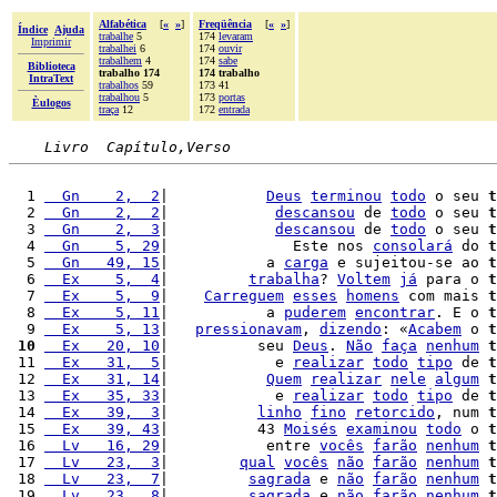
Alfabética
[
«
»
]
Freqüência
[
«
»
]
Índice
Ajuda
trabalhe
5
174
levaram
Imprimir
trabalhei
6
174
ouvir
trabalhem
4
174
sabe
Biblioteca
trabalho 174
174 trabalho
IntraText
trabalhos
59
173 41
trabalhou
5
173
portas
Èulogos
traça
12
172
entrada
Livro  Capítulo,Verso
  1 
  Gn    2,  2
|           
Deus
terminou
todo
 o seu 
t
  2 
  Gn    2,  2
|            
descansou
 de 
todo
 o seu 
t
  3 
  Gn    2,  3
|            
descansou
 de 
todo
 o seu 
t
  4 
  Gn    5, 29
|              Este nos 
consolará
 do 
t
  5 
  Gn   49, 15
|           a 
carga
 e sujeitou-se ao 
t
  6 
  Ex    5,  4
|         
trabalha
? 
Voltem
já
 para o 
t
  7 
  Ex    5,  9
|    
Carreguem
esses
homens
 com mais 
t
  8 
  Ex    5, 11
|           a 
puderem
encontrar
. E o 
t
  9 
  Ex    5, 13
|   
pressionavam
, 
dizendo
: «
Acabem
 o 
t
 10
  Ex   20, 10
|          seu 
Deus
. 
Não
faça
nenhum
t
 11 
  Ex   31,  5
|            e 
realizar
todo
tipo
 de 
t
 12 
  Ex   31, 14
|           
Quem
realizar
nele
algum
t
 13 
  Ex   35, 33
|            e 
realizar
todo
tipo
 de 
t
 14 
  Ex   39,  3
|          
linho
fino
retorcido
, num 
t
 15 
  Ex   39, 43
|          43 
Moisés
examinou
todo
 o 
t
 16 
  Lv   16, 29
|           entre 
vocês
farão
nenhum
t
 17 
  Lv   23,  3
|        
qual
vocês
não
farão
nenhum
t
 18 
  Lv   23,  7
|         
sagrada
 e 
não
farão
nenhum
t
 19 
  Lv   23,  8
|         
sagrada
 e 
não
farão
nenhum
t