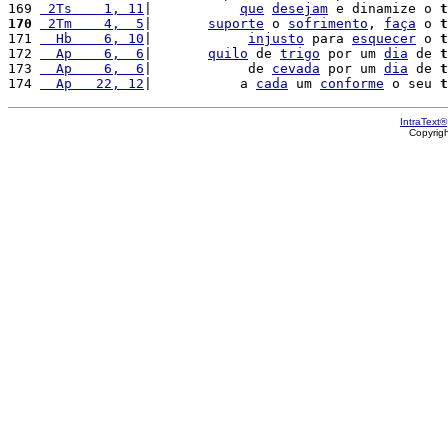
169 
 2Ts    1, 11
|           
que
desejam
 e dinamize o 
t
170
 2Tm    4,  5
|       
suporte
 o 
sofrimento
, 
faça
 o 
t
171 
  Hb    6, 10
|            
injusto
 para 
esquecer
 o 
t
172 
  Ap    6,  6
|       
quilo
 de 
trigo
 por um 
dia
 de 
t
173 
  Ap    6,  6
|            de 
cevada
 por um 
dia
 de 
t
174 
  Ap   22, 12
|           a 
cada
 um 
conforme
 o seu 
t
IntraText®
Copyrig