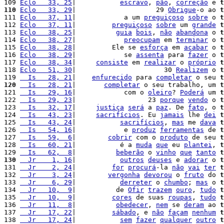
109 
Eclo   33, 25
|           
escravo
, 
pão
, 
correção
 e 
t
110
Eclo   33, 29
|                    29 
Obrigue
-o ao 
t
111 
Eclo   37, 11
|            a um 
preguiçoso
sobre
 o 
t
112 
Eclo   37, 11
|         
preguiçoso
sobre
 um 
grande
t
113 
Eclo   38, 25
|          
guia
bois
, 
não
abandona
 o 
t
114 
Eclo   38, 27
|            
preocupam
 em 
terminar
 o 
t
115 
Eclo   38, 28
|         Ele se 
esforça
 em 
acabar
 o 
t
116 
Eclo   38, 29
|            se 
assenta
 para 
fazer
 o 
t
117 
Eclo   38, 34
|     
consiste
 em 
realizar
 o 
próprio
t
118 
Eclo   51, 30
|                      30 
Realizem
 o 
t
119 
  Is   28, 21
|    
enfurecido
 para 
completar
 o seu 
t
120
  Is   28, 21
|       
completar
 o seu trabalho, um 
t
121 
  Is   29, 16
|            com o 
oleiro
? 
Poderá
 um 
t
122 
  Is   29, 23
|                  23 
porque
vendo
 o 
t
123 
  Is   32, 17
|     
justiça
será
 a 
paz
. De 
fato
, o 
t
124 
  Is   43, 23
|     
sacrifícios
. Eu 
jamais
 lhe 
dei
t
125 
  Is   43, 24
|           
sacrifícios
, 
mas
 me 
dava
t
126 
  Is   54, 16
|            e 
produz
ferramentas
 de 
t
127 
  Is   59,  6
|        
cobrir
 com o 
produto
 de seu 
t
128 
  Is   60, 21
|           é a 
muda
que
 eu 
plantei
, 
t
129 
  Is   62,  8
|          
beberão
 o 
vinho
que
tanto
t
130
  Jr    1, 16
|           
outros
deuses
 e 
adorar
 o 
t
131 
  Jr    2, 24
|         
for
procurá
-la 
não
vai
ter
t
132 
  Jr    3, 24
|        
vergonha
devorou
 o 
fruto
 do 
t
133 
  Jr    6, 29
|           
derreter
 o 
chumbo
; 
mas
 o 
t
134 
  Jr   10,  9
|          de 
Ofir
trazem
ouro
, 
tudo
t
135 
  Jr   10,  9
|         
cores
 de suas 
roupas
, 
tudo
t
136 
  Jr   11,  8
|          
obedecer
, 
nem
 se 
deram
 ao 
t
137 
  Jr   17, 22
|         
sábado
, e 
não
façam
nenhum
t
138 
  Jr   17, 24
|           
sem
fazer
qualquer
outro
t