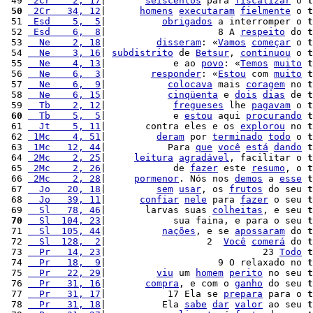
 49 
 2Cr    2, 17
|       
seiscentos
 para 
fiscalizar
 o 
t
 50
 2Cr   34, 12
|      
homens
executaram
fielmente
 o 
t
 51 
 Esd    5,  5
|          
obrigados
 a interromper o 
t
 52 
 Esd    6,  8
|                    8 A 
respeito
 do 
t
 53 
  Ne    2, 18
|         
disseram
: «
Vamos
começar
 o 
t
 54 
  Ne    3, 16
| 
subdistrito
 de 
Betsur
, 
continuou
 o 
t
 55 
  Ne    4, 13
|            e ao 
povo
: «
Temos
muito
t
 56 
  Ne    6,  3
|        
responder
: «
Estou
 com 
muito
t
 57 
  Ne    6,  9
|           
colocava
 mais 
coragem
 no 
t
 58 
  Ne    6, 15
|           
cinqüenta
 e 
dois
dias
 de 
t
 59 
  Tb    2, 12
|            
fregueses
 lhe 
pagavam
 o 
t
 60
  Tb    5,  5
|            e 
estou
 aqui 
procurando
t
 61 
  Jt    5, 11
|       contra eles e os 
explorou
 no 
t
 62 
 1Mc    4, 51
|         
deram
 por 
terminado
todo
 o 
t
 63 
 1Mc   12, 44
|           Para 
que
você
está
dando
t
 64 
 2Mc    2, 25
|     
leitura
agradável
, facilitar o 
t
 65 
 2Mc    2, 26
|            de 
fazer
 este 
resumo
, o 
t
 66 
 2Mc    2, 28
|     
pormenor
. Nós nos 
demos
 a 
esse
t
 67 
  Jo   20, 18
|         
sem
usar
, os 
frutos
 do seu 
t
 68 
  Jo   39, 11
|      
confiar
nele
 para 
fazer
 o seu 
t
 69 
  Sl   78, 46
|       larvas suas 
colheitas
, e seu 
t
 70
  Sl  104, 23
|            sua faina, e para o seu 
t
 71 
  Sl  105, 44
|          
nações
, e se 
apossaram
 do 
t
 72 
  Sl  128,  2
|                  2  
Você
comerá
 do 
t
 73 
  Pr   14, 23
|                            23 
Todo
t
 74 
  Pr   18,  9
|                    9 O relaxado no 
t
 75 
  Pr   22, 29
|         
viu
 um 
homem
perito
 no seu 
t
 76 
  Pr   31, 16
|       
compra
, e com o 
ganho
 do seu 
t
 77 
  Pr   31, 17
|           17 Ela se 
prepara
 para o 
t
 78 
  Pr   31, 18
|          Ela 
sabe
dar
valor
 ao seu 
t