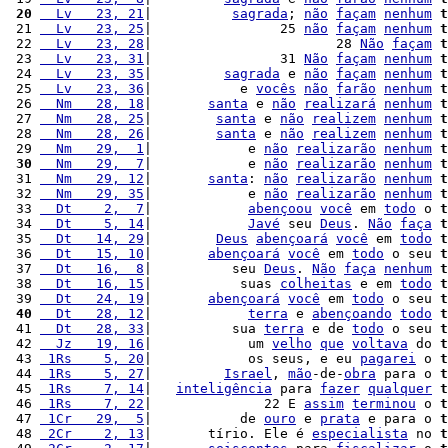
 20
  Lv   23, 21
|          
sagrada
; 
não
façam
nenhum
t
 21 
  Lv   23, 25
|                25 
não
façam
nenhum
t
 22 
  Lv   23, 28
|                       28 
Não
façam
t
 23 
  Lv   23, 31
|                31 
Não
façam
nenhum
t
 24 
  Lv   23, 35
|         
sagrada
 e 
não
façam
nenhum
t
 25 
  Lv   23, 36
|           e 
vocês
não
farão
nenhum
t
 26 
  Nm   28, 18
|       
santa
 e 
não
realizará
nenhum
t
 27 
  Nm   28, 25
|        
santa
 e 
não
realizem
nenhum
t
 28 
  Nm   28, 26
|        
santa
 e 
não
realizem
nenhum
t
 29 
  Nm   29,  1
|            e 
não
realizarão
nenhum
t
 30
  Nm   29,  7
|            e 
não
realizarão
nenhum
t
 31 
  Nm   29, 12
|       
santa
: 
não
realizarão
nenhum
t
 32 
  Nm   29, 35
|            e 
não
realizarão
nenhum
t
 33 
  Dt    2,  7
|            
abençoou
você
 em 
todo
 o 
t
 34 
  Dt    5, 14
|            
Javé
 seu 
Deus
. 
Não
faça
t
 35 
  Dt   14, 29
|        
Deus
abençoará
você
 em 
todo
t
 36 
  Dt   15, 10
|       
abençoará
você
 em 
todo
 o seu 
t
 37 
  Dt   16,  8
|          seu 
Deus
. 
Não
faça
nenhum
t
 38 
  Dt   16, 15
|           suas 
colheitas
 e em 
todo
t
 39 
  Dt   24, 19
|       
abençoará
você
 em 
todo
 o seu 
t
 40
  Dt   28, 12
|            
terra
 e 
abençoando
todo
t
 41 
  Dt   28, 33
|          sua 
terra
 e de 
todo
 o seu 
t
 42 
  Jz   19, 16
|            um 
velho
que
voltava
 do 
t
 43 
 1Rs    5, 20
|            os seus, e eu 
pagarei
 o 
t
 44 
 1Rs    5, 27
|         
Israel
, 
mão
-de-
obra
 para o 
t
 45 
 1Rs    7, 14
|   
inteligência
 para 
fazer
qualquer
t
 46 
 1Rs    7, 22
|              22 E 
assim
terminou
 o 
t
 47 
 1Cr   29,  5
|           de 
ouro
 e 
prata
 e para o 
t
 48 
 2Cr    2, 13
|       tírio. Ele é 
especialista
 no 
t