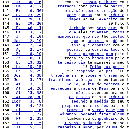
139 
  Jr   30,  6
|         como se 
fossem
mulheres
 em 
t
140
  Lm    4,  2
|      
tratados
 como 
potes
 de 
barro
, 
t
141 
  Br    6, 50
|        
reis
; 
são
apenas
criação
 do 
t
142 
  Ez   23, 29
|          
você
ganhou
 com o 
próprio
t
143 
  Ez   29, 18
|           
impôs
 ao seu 
exército
 um 
t
144 
  Ez   29, 20
|                            20 Pelo 
t
145 
  Ez   46,  1
|           
fechado
 nos 
seis
dias
 de 
t
146 
  Os   13,  2
|           
que
 eles 
inventam
, 
todos
t
147 
  Jn    4, 10
|      
mamoneira
, 
que
não
 lhe 
custou
t
148 
 Hab    2, 19
|            
que
 um 
artista
 se 
dê
 ao 
t
149 
  Ag    2, 14
|            
isso
que
acontece
 com o 
t
150
  Ag    2, 17
|          
pedras
, eu 
destruí
todo
 o 
t
151 
  Zc    8, 10
|           
havia
pagamento
nem
 pelo 
t
152 
  Zc    8, 10
|         trabalho do 
homem
nem
 pelo 
t
153 
  Lc   13, 32
|      
terceiro
dia
 terminarei o meu 
t
154 
  Lc   15, 15
|                 15 
Então
foi
pedir
t
155 
  Lc   15, 29
|          ele 
respondeu
 ao 
pai
: ‘Eu 
t
156 
 Joa    4, 38
|   
trabalharam
, e 
vocês
entraram
 no 
t
157 
 Joa    5, 17
|  
trabalhando
até
agora
 e eu também 
t
158 
  At   13,  2
|          
Saulo
, a 
fim
 de 
fazerem
 o 
t
159 
  At   14, 26
|   
entregues
 à 
graça
 de 
Deus
 para o 
t
160
  At   15, 38
|            e 
não
 os acompanhara no 
t
161 
  At   28, 30
|           
às
custas
 do seu 
próprio
t
162 
1Cor    3,  8
|            
segundo
 a 
medida
 do seu 
t
163 
  Ef    4, 12
|        
preparou
 os 
cristãos
 para o 
t
164 
  Fl    1,  6
|          
começou
 em 
vocês
esse
bom
t
165 
  Fl    1, 22
|       
vivendo
, 
poderei
fazer
algum
t
166 
  Fl    2, 25
|          também meu 
companheiro
 de 
t
167 
 1Ts    3,  5
|         
tivesse
seduzido
 e o nosso 
t
168 
 1Ts    5, 13
|      
respeito
 e 
amor
, por 
causa
 do 
t