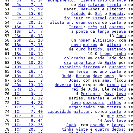
 49 
  Js    6, 14
| 
acampamento
. 
Fizeram
isso
durante
se
 50
  Js    7,  5
|           de 
Hai
mataram
trinta
 e 
se
 51 
  Js   15, 59
|        Maret, 
Bet
-Anot e Eltecon: 
se
 52 
  Js   15, 62
|           
Cidade
 do 
Sal
 e 
Engadi
: 
se
 53 
  Jz   12,  7
|        
foi
juiz
 em 
Israel
durante
se
 54 
  Jz   20, 15
|  
alistaram
: 
eram
cerca
 de 
vinte
 e 
se
 55 
 1Sm   13,  5
|          
Israel
: 
três
mil
carros
, 
se
 56 
 1Sm   17,  7
|           a 
ponta
 da 
lança
pesava
se
 57 
 2Sm    6, 13
|                           13 
Cada
se
 58 
 2Sm   21, 20
|           um 
homem
altíssimo
, com 
se
 59 
 1Rs    7, 15
|           
nove
metros
 de 
altura
 e 
se
 60
 1Rs   10, 16
|          de 
ouro
batido
, 
gastando
se
 61 
 1Rs   10, 19
|                  19 O 
trono
tinha
se
 62 
 1Rs   10, 20
|        
colocados
 em 
cada
lado
 dos 
se
 63 
 1Rs   10, 29
|        
era
importado
 do 
Egito
 por 
se
 64 
 1Rs   11, 16
|      
israelita
ficaram
 aí 
durante
se
 65 
 1Rs   16,  8
|          em 
Tersa
, no 
ano
vinte
 e 
se
 66 
 1Rs   16, 23
|       
Judá
. 
Reinou
doze
anos
. Nos 
se
 67 
 2Rs   11,  3
|          
Joás
, com sua 
ama
, 
ficou
se
 68 
 2Rs   13, 19
|    
deveria
ter
 disparado 
cinco
ou
se
 69 
 2Rs   15,  8
|           
rei
 de 
Judá
. Ele 
reinou
se
 70
 1Cr    3,  4
|             4 
Portanto
, 
Davi
teve
se
 71 
 1Cr    3, 22
|          Barias, 
Naarias
 e 
Safat
. 
Se
 72 
 1Cr    4, 27
|           
teve
dezesseis
filhos
 e 
se
 73 
 1Cr    7,  4
|          
organizados
 com 
trinta
 e 
se
 74 
 1Cr    7, 40
| 
capacidade
militar
, somou 
vinte
 e 
se
 75 
 1Cr    8, 38
|                       38 
que
teve
se
 76 
 1Cr    9, 44
|                      44 
Asel
teve
se
 77 
 1Cr   12, 25
|         
Judá
, com 
escudo
 e 
lança
, 
se
 78 
 1Cr   20,  6
|       
tinha
vinte
 e 
quatro
dedos
: 
se