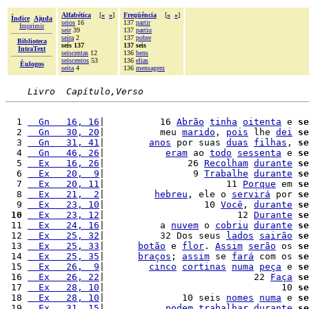
Alfabética
[
«
»
]
Freqüência
[
«
»
]
Índice
Ajuda
seios
16
137
partir
Imprimir
seir
39
137
partiu
seira
2
137
pobre
Biblioteca
seis 137
137 seis
IntraText
seiscentas
12
136
bens
seiscentos
53
136
elias
Èulogos
seita
4
136
mensagem
Livro  Capítulo,Verso
  1 
  Gn   16, 16
|          16 
Abrão
tinha
oitenta
 e 
se
  2 
  Gn   30, 20
|          meu 
marido
, 
pois
 lhe 
dei
se
  3 
  Gn   31, 41
|        
anos
 por suas 
duas
filhas
, 
se
  4 
  Gn   46, 26
|           
eram
 ao 
todo
sessenta
 e 
se
  5 
  Ex   16, 26
|               26 
Recolham
durante
se
  6 
  Ex   20,  9
|                9 
Trabalhe
durante
se
  7 
  Ex   20, 11
|                      11 
Porque
 em 
se
  8 
  Ex   21,  2
|         
hebreu
, ele o 
servirá
 por 
se
  9 
  Ex   23, 10
|                  10 
Você
, 
durante
se
 10
  Ex   23, 12
|                        12 
Durante
se
 11 
  Ex   24, 16
|          a 
nuvem
 o 
cobriu
durante
se
 12 
  Ex   25, 32
|          32 Dos seus 
lados
sairão
se
 13 
  Ex   25, 33
|      
botão
 e 
flor
. 
Assim
serão
 os 
se
 14 
  Ex   25, 35
|      
braços
; 
assim
 se 
fará
 com os 
se
 15 
  Ex   26,  9
|        
cinco
cortinas
numa
peça
 e 
se
 16 
  Ex   26, 22
|                           22 
Faça
se
 17 
  Ex   28, 10
|                                10 
se
 18 
  Ex   28, 10
|              10 seis 
nomes
numa
 e 
se
 19 
  Ex   31, 15
|           
podem
trabalhar
durante
se