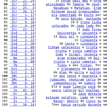
 79 
 1Cr   21, 25
|          25 
Então
Davi
deu
 a 
Ornã
se
 80
 1Cr   23,  4
|     
atividades
 do 
Templo
 de 
Javé
; 
se
 81 
 1Cr   25,  3
|         
Hasabias
 e 
Matatias
. 
Eram
se
 82 
 1Cr   26, 17
|        
Estavam
assim
organizados
: 
se
 83 
 2Cr    1, 17
|        
era
importado
 do 
Egito
 por 
se
 84 
 2Cr    9, 15
|          de 
ouro
batido
, 
gastando
se
 85 
 2Cr    9, 18
|                  18 O 
trono
tinha
se
 86 
 2Cr    9, 19
|        
colocados
 de 
cada
lado
 dos 
se
 87 
 2Cr   22, 12
|                     12 
Joás
ficou
se
 88 
 Esd    2, 13
|           
Seiscentos
 e 
sessenta
 e 
se
 89 
 Esd    2, 14
|         14 
Dois
mil
 e 
cinqüenta
 e 
se
 90
 Esd    2, 22
|                    22 
Cinqüenta
 e 
se
 91 
 Esd    2, 30
|            30 
Cento
 e 
cinqüenta
 e 
se
 92 
 Esd    2, 66
|      
Tinham
setecentos
 e 
trinta
 e 
se
 93 
 Esd    2, 67
|          
trinta
 e 
cinco
camelos
 e 
se
 94 
 Esd    8, 35
|          
todo
 o 
Israel
, 
noventa
 e 
se
 95 
  Ne    5, 18
|           
eram
preparados
 um 
boi
, 
se
 96 
  Ne    7, 68
|         
trinta
 e 
cinco
camelos
, e 
se
 97 
  Tb    1,  7
|           
figos
 e das 
frutas
. Por 
se
 98 
 Est    2, 12
|           o 
tratamento
 de 
beleza
: 
se
 99 
 Est    2, 12
|         de 
óleo
 de 
mirra
 e 
outros
se
100
 1Mc    2, 70
|         no 
ano
cento
 e 
quarenta
 e 
se
101 
 2Mc    8,  1
|       
judaísmo
, 
reuniram
cerca
 de 
se
102 
 2Mc    8, 16
|         
companheiros
 em 
número
 de 
se
103 
  Jo    5, 19
|        Ele é 
quem
liberta
você
 de 
se
104 
  Jo   42, 12
|        
agora
catorze
mil
ovelhas
, 
se
105 
  Pr    6, 16
|                   16 
Javé
detesta
se
106 
  Is    6,  2
|     
estavam
serafins
, 
cada
 um com 
se
107 
  Is    7,  8
|         
Rason
; 
dentro
 de 
cinco
ou
se
108 
  Jr   34, 14
|        lhes 
havia
servido
durante
se