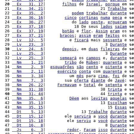
 20
  Ex   31, 17
|       
filhos
 de 
Israel
, 
porque
 em 
se
 21 
  Ex   34, 21
|                       21 
Trabalhe
se
 22 
  Ex   35,  2
|           
podem
trabalhar
durante
se
 23 
  Ex   36, 16
|        
cinco
cortinas
numa
peça
 e 
se
 24 
  Ex   36, 27
|           do 
lado
oeste
, 
ergueram
se
 25 
  Ex   37, 18
|            18 De seus 
lados
saíam
se
 26 
  Ex   37, 19
|       
botão
 e 
flor
. 
Assim
eram
 os 
se
 27 
  Ex   37, 21
|      
braços
; 
assim
eram
feitos
 os 
se
 28 
  Lv   12,  5
|          e 
ficará
 mais 
sessenta
 e 
se
 29 
  Lv   23,  3
|                         3 
Durante
se
 30
  Lv   24,  6
|       
depois
, em 
duas
fileiras
 de 
se
 31 
  Lv   25,  3
|                         3 
Durante
se
 32 
  Lv   25,  3
|      
semeará
 os 
campos
 e, 
durante
se
 33 
  Nm    1, 21
|        
tribo
 de 
Rúben
: 
quarenta
 e 
se
 34 
  Nm    2,  9
|  
esquadrões
são
cento
 e 
oitenta
 e 
se
 35 
  Nm    2, 11
|     
exército
conta
 com 
quarenta
 e 
se
 36 
  Nm    3, 34
|          um 
mês
 para 
cima
, 
foi
 de 
se
 37 
  Nm    7,  3
|        sua 
oferta
diante
 de 
Javé
: 
se
 38 
  Nm   26, 22
|     
Formavam
 o 
total
 de 
setenta
 e 
se
 39 
  Nm   31, 38
|                       38 
trinta
 e 
se
 40
  Nm   31, 44
|                       44 
trinta
 e 
se
 41 
  Nm   35,  6
|          
Dêem
 aos 
levitas
aquelas
se
 42 
  Nm   35, 13
|                       13 
Escolham
se
 43 
  Nm   35, 15
|                          15 
Essas
se
 44 
  Dt    5, 13
|               13 
Trabalhe
durante
se
 45 
  Dt   15, 12
|        ele 
servirá
 a 
você
durante
se
 46 
  Dt   15, 18
|         ele 
serviu
 a 
você
durante
se
 47 
  Dt   16,  8
|                         8 
Durante
se
 48 
  Js    6,  3
|         
redor
. 
Façam
isso
durante
se