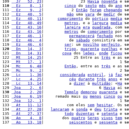
109 
  Jr   52, 23
|                23 
Havia
noventa
 e 
se
110
  Ez    8,  1
|         
cinco
 do 
sexto
mês
 do 
ano
se
111 
  Ez    9,  2
|            2 
Então
foram
chegando
se
112 
  Ez   40,  5
|          
mão
 uma 
vara
 de 
medir
 de 
se
113 
  Ez   40, 11
|      
comprimento
 do 
pórtico
media
se
114 
  Ez   40, 49
|         
metros
, e a 
largura
media
se
115 
  Ez   43, 16
|         
lareira
era
quadrada
, com 
se
116 
  Ez   43, 16
|         
metros
 de 
comprimento
 por 
se
117 
  Ez   46,  1
|           
permanecerá
fechado
 nos 
se
118 
  Ez   46,  4
|           de 
sábado
 consistirá em 
se
119 
  Ez   46,  6
|         
ser
: um 
novilho
perfeito
, 
se
120
  Dn   14,  3
|         
trigo
, 
quarenta
ovelhas
 e 
se
121 
  Dn   14, 31
|        
cova
 dos 
leões
, 
onde
ficou
se
122 
  Mt   14, 25
|             25 Entre as 
três
 e as 
se
123 
  Mt   17,  1
|                                 1 
Se
124 
  Mc    6, 48
|         
Então
, entre as 
três
 e as 
se
125 
  Mc    9,  2
|                                 2 
Se
126 
  Lc    1, 36
|       
considerada
estéril
, 
já
faz
se
127 
  Lc    4, 25
|           
céu
durante
três
anos
 e 
se
128 
  Lc   13, 14
|           a 
dizer
 à 
multidão
: «
Há
se
129 
 Joa    2,  6
|                        6 
Havia
 aí 
se
130
 Joa    2, 20
|         
Templo
demorou
quarenta
 e 
se
131 
 Joa    6, 19
|     remado mais 
ou
menos
cinco
ou
se
132 
 Joa   12,  1
|                                 1 
Se
133 
  At   11, 12
|          com eles 
sem
hesitar
. Os 
se
134 
  At   27, 28
|   
lançaram
 a 
sonda
 e 
deu
trinta
 e 
se
135 
  At   27, 37
|         
todo
duzentas
 e 
setenta
 e 
se
136 
  Ap    4,  8
|        dos 
quatro
Seres
vivos
tem
se
137 
  Ap   13, 18
|           
seiscentos
 e 
sessenta
 e 
se