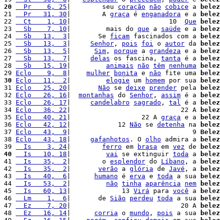
20
  Pr    6, 25
|        seu 
coração
não
cobice
 a 
belez
21 
  Pr   31, 30
|        A 
graça
 é 
enganadora
 e a 
belez
22 
  Ct    1, 10
|                         10  
Que
belez
23 
  Sb    7, 10
|         mais do 
que
 a 
saúde
 e a 
belez
24 
  Sb   13,  3
|       Se 
ficam
 fascinados com a 
belez
25 
  Sb   13,  3
|     
Senhor
, 
pois
foi
 o 
autor
 da 
belez
26 
  Sb   13,  5
|      
Sim
, 
porque
 a 
grandeza
 e a 
belez
27 
  Sb   13,  7
|     
delas
 os fascina, 
tanta
 é a 
belez
28 
  Sb   15, 19
|         
animais
não
têm
nenhuma
belez
29 
Eclo    9,  8
|    
mulher
bonita
 e 
não
 fite uma 
belez
30
Eclo   11,  2
|         
elogie
 um 
homem
 por sua 
belez
31 
Eclo   25, 20
|       
Não
 se 
deixe
prender
 pela 
belez
32 
Eclo   26, 16
|  
montanhas
 do 
Senhor
, 
assim
 é a 
belez
33 
Eclo   26, 17
|     
candelabro
sagrado
, 
tal
 é a 
belez
34 
Eclo   36, 22
|                            22 A 
belez
35 
Eclo   40, 21
|                  22 A 
graça
 e a 
belez
36 
Eclo   42, 12
|            12 
Não
 se 
detenha
 na 
belez
37 
Eclo   43,  9
|                               9 
Belez
38 
Eclo   43, 18
|     
gafanhotos
. O 
olho
 admira a 
belez
39 
  Is    3, 24
|        
ferro
 em 
brasa
 em 
vez
 de 
belez
40
  Is   10, 18
|         
vai
 se extinguir 
toda
 a 
belez
41 
  Is   35,  2
|        o 
esplendor
 do 
Líbano
, a 
belez
42 
  Is   35,  2
|       
verão
 a 
glória
 de 
Javé
, a 
belez
43 
  Is   40,  6
|      
humano
 é 
erva
 e 
toda
 a sua 
belez
44 
  Is   53,  2
|         
não
tinha
aparência
nem
belez
45 
  Is   60, 13
|             13 
Virá
 para 
você
 a 
belez
46 
  Lm    1,  6
|       de 
Sião
perdeu
toda
 a sua 
belez
47 
  Ez    7, 20
|                            20 A 
belez
48 
  Ez   16, 14
|      
corria
 o 
mundo
, 
pois
 a sua 
belez