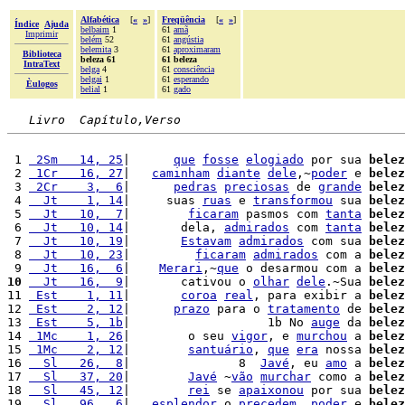
Alfabética
[
«
»
]
Freqüência
[
«
»
]
Índice
Ajuda
belbaim
1
61
amã
Imprimir
belém
52
61
angústia
belemita
3
61
aproximaram
Biblioteca
beleza 61
61 beleza
IntraText
belga
4
61
consciência
belgai
1
61
esperando
Èulogos
belial
1
61
gado
Livro  Capítulo,Verso
 1 
 2Sm   14, 25
|      
que
fosse
elogiado
 por sua 
belez
 2 
 1Cr   16, 27
|   
caminham
diante
dele
,~
poder
 e 
belez
 3 
 2Cr    3,  6
|      
pedras
preciosas
 de 
grande
belez
 4 
  Jt    1, 14
|     suas 
ruas
 e 
transformou
 sua 
belez
 5 
  Jt   10,  7
|        
ficaram
 pasmos com 
tanta
belez
 6 
  Jt   10, 14
|       dela, 
admirados
 com 
tanta
belez
 7 
  Jt   10, 19
|       
Estavam
admirados
 com sua 
belez
 8 
  Jt   10, 23
|         
ficaram
admirados
 com a 
belez
 9 
  Jt   16,  6
|    
Merari
,~
que
 o desarmou com a 
belez
10
  Jt   16,  9
|       cativou o 
olhar
dele
.~Sua 
belez
11 
 Est    1, 11
|       
coroa
real
, para exibir a 
belez
12 
 Est    2, 12
|      
prazo
 para o 
tratamento
 de 
belez
13 
 Est    5, 1b
|                   1b No 
auge
 da 
belez
14 
 1Mc    1, 26
|        o seu 
vigor
, e 
murchou
 a 
belez
15 
 1Mc    2, 12
|        
santuário
, 
que
era
 nossa 
belez
16 
  Sl   26,  8
|               8  
Javé
, eu 
amo
 a 
belez
17 
  Sl   37, 20
|        
Javé
 ~
vão
murchar
 como a 
belez
18 
  Sl   45, 12
|        
rei
 se 
apaixonou
 por sua 
belez
19 
  Sl   96,  6
|   
esplendor
 o 
precedem
, 
poder
 e 
belez