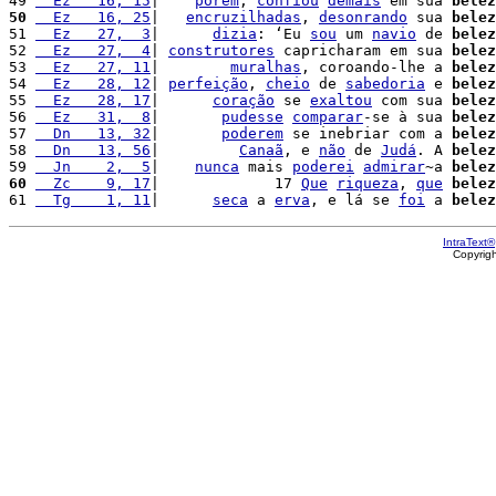
49 
  Ez   16, 15
|    
porém
, 
confiou
demais
 em sua 
belez
50
  Ez   16, 25
|   
encruzilhadas
, 
desonrando
 sua 
belez
51 
  Ez   27,  3
|      
dizia
: ‘Eu 
sou
 um 
navio
 de 
belez
52 
  Ez   27,  4
| 
construtores
 capricharam em sua 
belez
53 
  Ez   27, 11
|        
muralhas
, coroando-lhe a 
belez
54 
  Ez   28, 12
| 
perfeição
, 
cheio
 de 
sabedoria
 e 
belez
55 
  Ez   28, 17
|      
coração
 se 
exaltou
 com sua 
belez
56 
  Ez   31,  8
|       
pudesse
comparar
-se à sua 
belez
57 
  Dn   13, 32
|       
poderem
 se inebriar com a 
belez
58 
  Dn   13, 56
|         
Canaã
, e 
não
 de 
Judá
. A 
belez
59 
  Jn    2,  5
|    
nunca
 mais 
poderei
admirar
~a 
belez
60
  Zc    9, 17
|             17 
Que
riqueza
, 
que
belez
61 
  Tg    1, 11
|      
seca
 a 
erva
, e lá se 
foi
 a 
belez
IntraText®
Copyrig