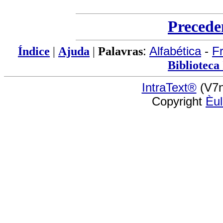
Precede
Índice
|
Ajuda
|
Palavras
:
Alfabética
-
F
Biblioteca
IntraText®
(V7n
Copyright
Èu