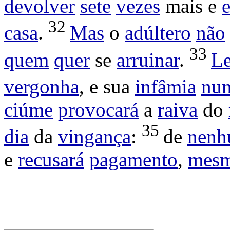
devolver
sete
vezes
mais e
e
32
casa
.
Mas
o
adúltero
não
33
quem
quer
se
arruinar
.
Le
vergonha
, e sua
infâmia
nu
ciúme
provocará
a
raiva
do
35
dia
da
vingança
:
de
nen
e
recusará
pagamento
,
mes