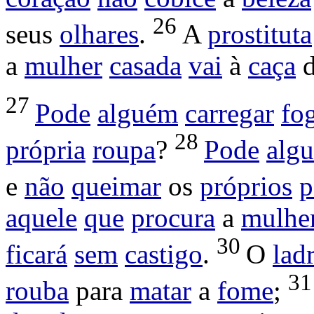
26
seus
olhares
.
A
prostituta
a
mulher
casada
vai
à
caça
d
27
Pode
alguém
carregar
fo
28
própria
roupa
?
Pode
alg
e
não
queimar
os
próprios
p
aquele
que
procura
a
mulhe
30
ficará
sem
castigo
.
O
lad
3
rouba
para
matar
a
fome
;