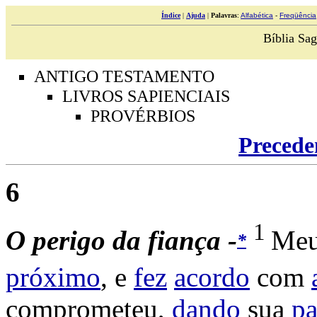
Índice
|
Ajuda
|
Palavras
:
Alfabética
-
Freqüência
Bíblia Sag
ANTIGO TESTAMENTO
LIVROS SAPIENCIAIS
PROVÉRBIOS
Precede
6
1
O
perigo
da
fiança -
Me
*
próximo
, e
fez
acordo
com
comprometeu
,
dando
sua
pa