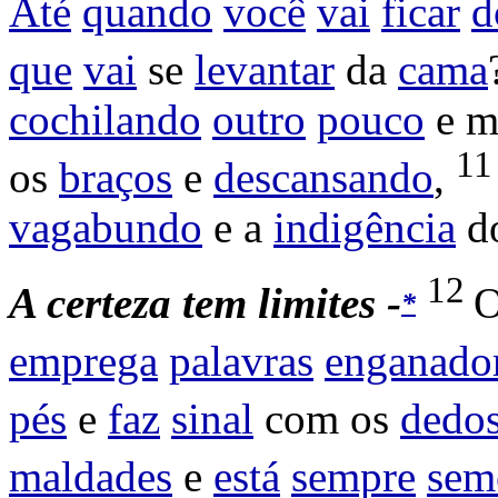
Até
quando
você
vai
ficar
d
que
vai
se
levantar
da
cama
cochilando
outro
pouco
e m
1
os
braços
e
descansando
,
vagabundo
e a
indigência
d
12
A
certeza
tem
limites -
*
emprega
palavras
enganado
pés
e
faz
sinal
com os
dedo
maldades
e
está
sempre
sem