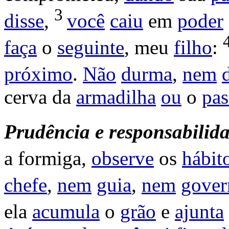
3
disse
,
você
caiu
em
poder
faça
o
seguinte
, meu
filho
:
próximo
.
Não
durma
,
nem
cerva
da
armadilha
ou
o
pas
Prudência
e
responsabilida
a
formiga
,
observe
os
hábit
chefe
,
nem
guia
,
nem
gover
ela
acumula
o
grão
e
ajunta