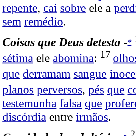
repente
,
cai
sobre
ele a
perd
sem
remédio
.
Coisas
que
Deus
detesta -
*
17
sétima
ele
abomina
:
olho
que
derramam
sangue
inoce
planos
perversos
,
pés
que
c
testemunha
falsa
que
profer
discórdia
entre
irmãos
.