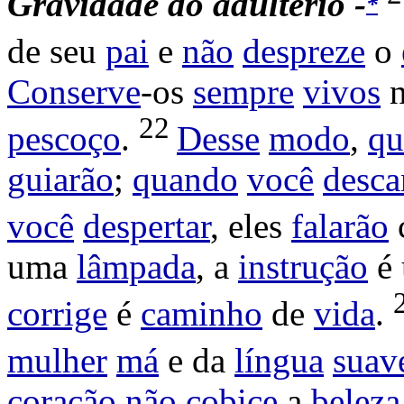
Gravidade
do
adultério -
*
de seu
pai
e
não
despreze
o
Conserve
-os
sempre
vivos
22
pescoço
.
Desse
modo
,
qu
guiarão
;
quando
você
desca
você
despertar
, eles
falarão
uma
lâmpada
, a
instrução
é
corrige
é
caminho
de
vida
.
mulher
má
e da
língua
suav
coração
não
cobice
a
beleza