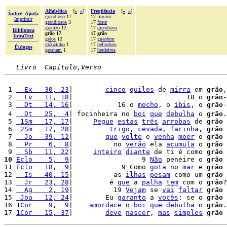
Alfabética
[
«
»
]
Freqüência
[
«
»
]
Índice
Ajuda
grandioso
17
17
firmou
Imprimir
grandiosos
3
17
foste
granizo
12
17
grandioso
Biblioteca
grão 17
17 grão
IntraText
grãos
12
17
guardem
grãozinho
1
17
heliodoro
Èulogos
grasnam
1
17
herdeiros
Livro  Capítulo,Verso
 1 
  Ex   30, 23
|        
cinco
quilos
 de 
mirra
 em 
grão
,
 2 
  Lv   11, 18
|                            18 o 
grão
-
 3 
  Dt   14, 16
|           16 o 
mocho
, o 
íbis
, o 
grão
-
 4 
  Dt   25,  4
| focinheira no 
boi
que
debulha
 o 
grão
.
 5 
 1Sm   17, 17
|     
Pegue
estas
três
arrobas
 de 
grão
 6 
 2Sm   17, 28
|         
trigo
, 
cevada
, 
farinha
, 
grão
 7 
  Jo   39, 12
|        
que
volte
 e 
venha
moer
 o 
grão
 
 8 
  Pr    6,  8
|          no 
verão
 ela 
acumula
 o 
grão
 
 9 
  Sb   11, 22
|     
inteiro
diante
 de ti é como 
grão
 
10
Eclo    5,  9
|                 9 
Não
 peneire o 
grão
 
11 
Eclo   18,  9
|            9 Como 
gota
 no 
mar
 e 
grão
 
12 
  Is   40, 15
|          as 
ilhas
pesam
 como um 
grão
 
13 
  Jr   23, 28
|         é 
que
 a 
palha
tem
 com o 
grão
?
14 
  Ag    2, 19
|          19 
Vejam
 se 
vai
faltar
grão
 
15 
 Joa   12, 24
|        Eu 
garanto
 a 
vocês
: se o 
grão
 
16 
1Cor    9,  9
|    
amordace
 o 
boi
que
debulha
 o 
grão
.
17 
1Cor   15, 37
|        
deve
nascer
, 
mas
simples
grão
 