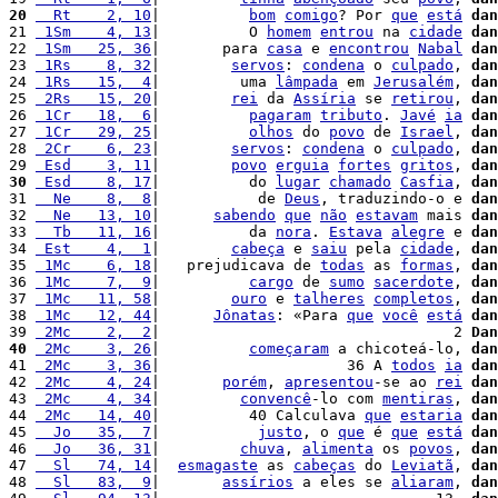
20
  Rt    2, 10
|          
bom
comigo
? Por 
que
está
dan
21 
 1Sm    4, 13
|          O 
homem
entrou
 na 
cidade
dan
22 
 1Sm   25, 36
|       para 
casa
 e 
encontrou
Nabal
dan
23 
 1Rs    8, 32
|        
servos
: 
condena
 o 
culpado
, 
dan
24 
 1Rs   15,  4
|         uma 
lâmpada
 em 
Jerusalém
, 
dan
25 
 2Rs   15, 20
|        
rei
 da 
Assíria
 se 
retirou
, 
dan
26 
 1Cr   18,  6
|          
pagaram
tributo
. 
Javé
ia
dan
27 
 1Cr   29, 25
|          
olhos
 do 
povo
 de 
Israel
, 
dan
28 
 2Cr    6, 23
|        
servos
: 
condena
 o 
culpado
, 
dan
29 
 Esd    3, 11
|        
povo
erguia
fortes
gritos
, 
dan
30
 Esd    8, 17
|          do 
lugar
chamado
Casfia
, 
dan
31 
  Ne    8,  8
|           de 
Deus
, traduzindo-o e 
dan
32 
  Ne   13, 10
|      
sabendo
que
não
estavam
 mais 
dan
33 
  Tb   11, 16
|          da 
nora
. 
Estava
alegre
 e 
dan
34 
 Est    4,  1
|        
cabeça
 e 
saiu
 pela 
cidade
, 
dan
35 
 1Mc    6, 18
|   prejudicava de 
todas
 as 
formas
, 
dan
36 
 1Mc    7,  9
|          
cargo
 de 
sumo
sacerdote
, 
dan
37 
 1Mc   11, 58
|        
ouro
 e 
talheres
completos
, 
dan
38 
 1Mc   12, 44
|      
Jônatas
: «Para 
que
você
está
dan
39 
 2Mc    2,  2
|                                 2 
Dan
40
 2Mc    3, 26
|          
começaram
 a chicoteá-lo, 
dan
41 
 2Mc    3, 36
|                     36 A 
todos
ia
dan
42 
 2Mc    4, 24
|       
porém
, 
apresentou
-se ao 
rei
dan
43 
 2Mc    4, 34
|         
convencê
-lo com 
mentiras
, 
dan
44 
 2Mc   14, 40
|          40 Calculava 
que
estaria
dan
45 
  Jo   35,  7
|           
justo
, o 
que
 é 
que
está
dan
46 
  Jo   36, 31
|         
chuva
, 
alimenta
 os 
povos
, 
dan
47 
  Sl   74, 14
|  
esmagaste
 as 
cabeças
 do 
Leviatã
, 
dan
48 
  Sl   83,  9
|       
assírios
 a eles se 
aliaram
, 
dan