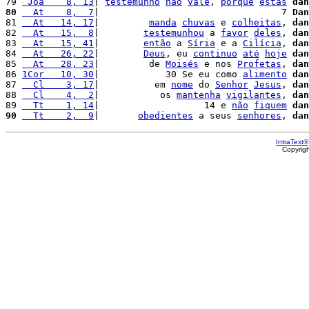
79 
 Joa    8, 13
| 
testemunho
não
vale
, 
porque
estás
dan
80
  At    8,  7
|                                 7 
Dan
81 
  At   14, 17
|         
manda
chuvas
 e 
colheitas
, 
dan
82 
  At   15,  8
|        
testemunhou
 a 
favor
deles
, 
dan
83 
  At   15, 41
|        
então
 a 
Síria
 e a 
Cilícia
, 
dan
84 
  At   26, 22
|        
Deus
, eu 
continuo
até
hoje
dan
85 
  At   28, 23
|         de 
Moisés
 e nos 
Profetas
, 
dan
86 
1Cor   10, 30
|            30 Se eu como 
alimento
dan
87 
  Cl    3, 17
|          em 
nome
 do 
Senhor
Jesus
, 
dan
88 
  Cl    4,  2
|           os 
mantenha
vigilantes
, 
dan
89 
  Tt    1, 14
|                   14 e 
não
fiquem
dan
90
  Tt    2,  9
|       
obedientes
 a seus 
senhores
, 
dan
IntraText®
Copyrig