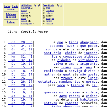
Alfabética
[
«
»
]
Freqüência
[
«
»
]
Índice
Ajuda
dançavam
2
90
aram
Imprimir
dance
1
90
chamava
dançou
2
90
colunas
Biblioteca
dando 90
90 dando
IntraText
danel
3
90
entregue
daniel
113
90
menos
Èulogos
danifiquem
1
90
pessoal
Livro  Capítulo,Verso
 1 
  Gn   28,  6
|          e 
que
 o 
tinha
abençoado
, 
dan
 2 
  Gn   34, 14
|        
podemos
fazer
 o 
que
pedem
, 
dan
 3 
  Gn   41, 12
|      
sonhos
 e ele os interpretou, 
dan
 4 
  Nm    7, 86
|     
santuário
, 
cheias
 de 
incenso
, 
dan
 5 
  Nm   32, 41
|         
foi
 e 
conquistou
aldeias
, 
dan
 6 
  Nm   32, 42
|         as 
cidades
 da 
vizinhança
, 
dan
 7 
  Dt   10, 18
|          
viúva
 e 
ama
 o 
imigrante
, 
dan
 8 
  Dt   15,  9
|          seu 
irmão
pobre
, 
não
 lhe 
dan
 9 
  Dt   18,  5
|     
realizando
 o 
serviço
divino
 e 
dan
10
  Dt   21, 17
|     
mulher
 da 
qual
 ele 
não
gosta
, 
dan
11 
  Dt   26,  9
|          nos 
trouxe
 a este 
lugar
, 
dan
12 
  Dt   26, 17
|  
estatutos
, 
mandamentos
 e 
normas
, 
dan
13 
  Dt   28, 12
|       para 
você
 o 
tesouro
 do 
céu
, 
dan
14 
  Js    3,  3
|                                 3 
dan
15 
  Js    6,  3
|     
guerreiros
, 
rodeiem
 a 
cidade
, 
dan
16 
  Js    6, 11
|          de 
Javé
rodeou
 a 
cidade
, 
dan
17 
  Js   19, 47
|           se dela e aí 
habitaram
, 
dan
18 
  Jz   20, 39
|     
estavam
 no 
combate
 recuariam, 
dan
19 
  Rt    1,  6
|         
tinha
abençoado
 seu 
povo
, 
dan