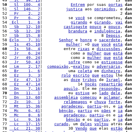
49 
  Sl   94, 13
|                               13  
dan
50
  Sl  100,  4
|            
Entrem
 por suas 
portas
dan
51 
  Sl  146,  7
|          
justiça
 aos 
oprimidos
, e 
dan
52 
  Pr    2,  2
|                                 2 
dan
53 
  Pr    6,  2
|           se 
você
 se comprometeu, 
dan
54 
 Ecl    1,  6
|            
girando
 e 
girando
, 
vai
dan
55 
  Sb   12, 10
|         
castigaste
pouco
 a 
pouco
, 
dan
56 
  Sb   12, 20
|           
brandura
 e 
indulgência
, 
dan
57 
  Sb   15,  8
|                         8 
Depois
, 
dan
58 
Eclo    7, 31
|       
Senhor
 e 
honre
 o 
sacerdote
, 
dan
59 
  Is   45, 10
|          
mulher
: «O 
que
você
está
dan
60
  Is   58,  4
|         entre 
rixas
 e 
discussões
, 
dan
61 
  Jr    6, 24
|            como a 
mulher
que
está
dan
62 
  Jr   49, 24
|            como a 
mulher
que
está
dan
63 
  Jr   50, 43
|           
sofre
 como se 
estivesse
dan
64 
  Lm    2, 17
|  
compaixão
,~
exaltou
 o 
adversário
, 
dan
65 
  Br    1,  6
|           uma 
coleta
 em 
dinheiro
, 
dan
66 
  Ez    3,  3
|        
rolo
escrito
que
estou
 lhe 
dan
67 
  Ez   47, 13
|         as 
doze
tribos
 de 
Israel
, 
dan
68 
  Ez   47, 14
|               14 
Vocês
repartirão
dan
69 
  Dn    7, 16
|         
aquilo
. Ele me 
respondeu
, 
dan
70
  Dn   11,  1
|           eu 
estive
 ao 
lado
dele
, 
dan
71 
  Dn   13, 60
|     
assembléia
começou
 a 
aclamar
, 
dan
72 
  Zc   10,  1
|         
relâmpagos
 e 
chuva
forte
, 
dan
73 
  Mt   15, 36
|        
agradeceu
, 
partiu
-os, e 
ia
dan
74 
  Mc    6, 41
|       
bênção
, 
partiu
 os 
pães
 e 
ia
dan
75 
  Mc    8,  6
|         
agradeceu
, 
partiu
-os e 
ia
dan
76 
  Lc    9, 16
|          
bênção
 e os 
partiu
, e 
ia
dan
77 
  Lc   17, 15
|     
curado
, um 
deles
voltou
 atrás 
dan
78 
  Lc   21, 30
|           30 
Vendo
que
 elas 
estão
dan