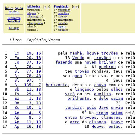
Alfabética
[
«
»
]
Freqüência
[
«
»
]
Índice
Ajuda
relacionem 0
17
recebemos
Imprimir
relações
56
17
reconheça
relâmpago
10
17
redentor
Biblioteca
relâmpagos 17
17 relâmpagos
IntraText
relampejando
1
17
remédio
relata 0
17
repartir
Èulogos
relatada 0
17
repousar
Livro  Capítulo,Verso
 1 
  Ex   19, 16
|      pela 
manhã
, 
houve
trovões
 e 
relâ
 2 
  Ex   20, 18
|         18 
Vendo
 os 
trovões
 e os 
relâ
 3 
  Jo   37, 15
|     
fazendo
 uma 
nuvem
brilhar
 de 
relâ
 4 
  Sl   76,  4
|                 4  Aí 
quebrou
 os 
relâ
 5 
  Sl   77, 19
|         teu 
trovão
 rondava, teus 
relâ
 6 
  Sl   78, 48
|        seu 
gado
 à saraiva, e aos 
relâ
 7 
  Sl   97,  4
|                          4  Seus 
relâ
 8 
  Sl  135,  7
| 
horizonte
, desata a 
chuva
 com os 
relâ
 9 
  Sb   11, 18
|           e 
lançando
 pelos 
olhos
relâ
10
  Is   29,  6
|         
virá
 em seu 
auxílio
, com 
relâ
11 
  Ez    1, 13
|          
brilhante
, e 
dele
saíam
relâ
12 
  Dn    3, 73
|                              73  
Relâ
13 
  Zc   10,  1
|         
tardias
, 
pois
Javé
envia
relâ
*
14 
  Ap    4,  5
|                5
 Do 
trono
saíam
relâ
15 
  Ap    8,  5
|         
então
trovões
, 
clamores
, 
relâ
16 
  Ap   11, 19
|         a 
arca
 da 
aliança
. 
Houve
relâ
17 
  Ap   16, 18
|                 18 
Houve
, 
então
, 
relâ