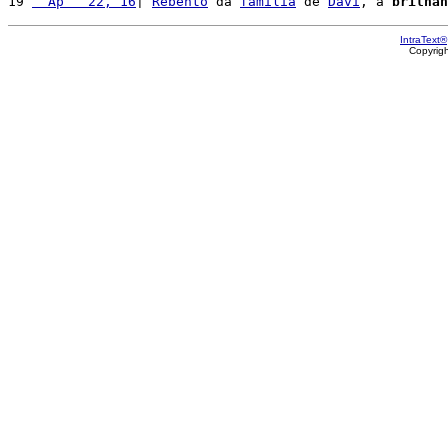
19 
  Ap   22, 16
| 
Rebento
 da 
família
 de 
Davi
, a 
brilhan
IntraText®
Copyrig