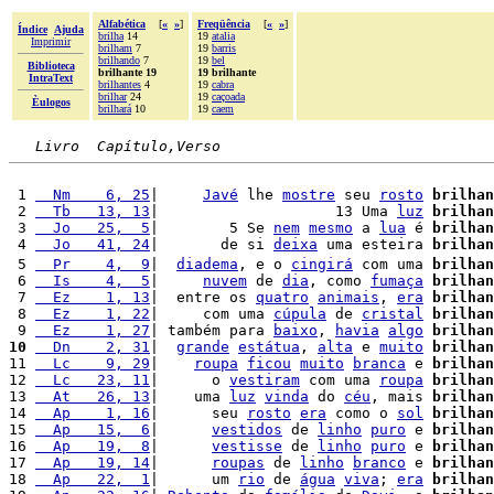
Alfabética
[
«
»
]
Freqüência
[
«
»
]
Índice
Ajuda
brilha
14
19
atalia
Imprimir
brilham
7
19
barris
brilhando
7
19
bel
Biblioteca
brilhante 19
19 brilhante
IntraText
brilhantes
4
19
cabra
brilhar
24
19
caçoada
Èulogos
brilhará
10
19
caem
Livro  Capítulo,Verso
 1 
  Nm    6, 25
|     
Javé
 lhe 
mostre
 seu 
rosto
brilhan
 2 
  Tb   13, 13
|                    13 Uma 
luz
brilhan
 3 
  Jo   25,  5
|        5 Se 
nem
mesmo
 a 
lua
 é 
brilhan
 4 
  Jo   41, 24
|       de si 
deixa
 uma esteira 
brilhan
 5 
  Pr    4,  9
|  
diadema
, e o 
cingirá
 com uma 
brilhan
 6 
  Is    4,  5
|     
nuvem
 de 
dia
, como 
fumaça
brilhan
 7 
  Ez    1, 13
|  entre os 
quatro
animais
, 
era
brilhan
 8 
  Ez    1, 22
|     com uma 
cúpula
 de 
cristal
brilhan
 9 
  Ez    1, 27
| também para 
baixo
, 
havia
algo
brilhan
10
  Dn    2, 31
|  
grande
estátua
, 
alta
 e 
muito
brilhan
11 
  Lc    9, 29
|    
roupa
ficou
muito
branca
 e 
brilhan
12 
  Lc   23, 11
|      o 
vestiram
 com uma 
roupa
brilhan
13 
  At   26, 13
|    uma 
luz
vinda
 do 
céu
, mais 
brilhan
14 
  Ap    1, 16
|      seu 
rosto
era
 como o 
sol
brilhan
15 
  Ap   15,  6
|      
vestidos
 de 
linho
puro
 e 
brilhan
16 
  Ap   19,  8
|      
vestisse
 de 
linho
puro
 e 
brilhan
17 
  Ap   19, 14
|      
roupas
 de 
linho
branco
 e 
brilhan
18 
  Ap   22,  1
|      um 
rio
 de 
água
viva
; 
era
brilhan