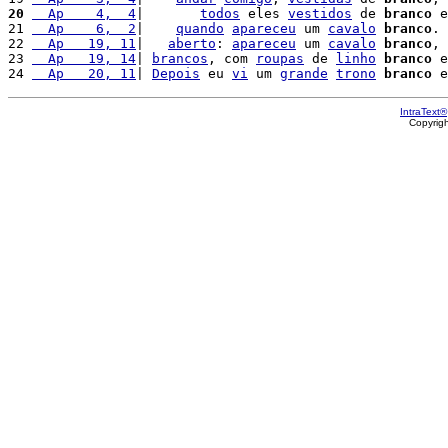
20
  Ap    4,  4
|       
todos
 eles 
vestidos
 de 
branco
 e
21 
  Ap    6,  2
|    
quando
apareceu
 um 
cavalo
branco
. 
22 
  Ap   19, 11
|   
aberto
: 
apareceu
 um 
cavalo
branco
, 
23 
  Ap   19, 14
| 
brancos
, com 
roupas
 de 
linho
branco
 e
24 
  Ap   20, 11
| 
Depois
 eu 
vi
 um 
grande
trono
branco
 e
IntraText®
Copyrig