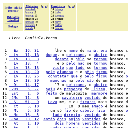
Alfabética
[
«
»
]
Freqüência
[
«
»
]
Índice
Ajuda
bramindo
2
24
balança
Imprimir
branca
15
24
barba
brancas
13
24
batentes
Biblioteca
branco 24
24 branco
IntraText
brancos
30
24
breve
brancura
1
24
brilhar
Èulogos
brande
1
24
buscam
Livro  Capítulo,Verso
 1 
  Ex   16, 31
|      lhe o 
nome
 de 
maná
: 
era
branco
 c
 2 
  Lv   11, 18
|  
duque
, o 
pelicano
, o 
abutre
branco
,

 3 
  Lv   13,  3
|      
doente
 o 
pêlo
 se 
tornou
branco
 e
 4 
  Lv   13,  4
|       e o 
pêlo
não
 se 
tornou
branco
, 
 5 
  Lv   13, 13
|     
visto
que
tudo
 se 
tornou
branco
.

 6 
  Lv   13, 20
|  
pele
afundou
 e o 
pêlo
ficou
branco
, 
 7 
  Lv   13, 25
|   
constatar
que
 o 
pêlo
ficou
branco
o
 8 
  Lv   13, 39
|    
manchas
 na 
pele
são
 de um 
branco
 e
 9 
  Dt   14, 17
|      17 o 
pelicano
, o 
abutre
branco
, 
10
 2Rs    5, 27
|  
saiu
 da 
presença
 de 
Eliseu
, 
branco
 c
11 
 Est    1,  6
|  
feito
 de malaquita, 
mármore
branco
 e
12 
 2Mc   11,  8
|      um 
cavaleiro
vestido
 de 
branco
 e
13 
  Sl   51,  9
|   
Lava
-me, e eu 
ficarei
 mais 
branco
 d
14 
  Ct    5, 10
|            10  O meu 
amado
 é 
branco
 e
15 
  Mt    5, 36
|    um só 
fio
 de 
cabelo
ficar
branco
o
16 
  Mc   16,  5
|     
lado
direito
, 
vestido
 de 
branco
. 
17 
 Joa   20, 12
| 
então
dois
anjos
vestidos
 de 
branco
, 
18 
  At    1, 10
|      
dois
homens
vestidos
 de 
branco
19 
  Ap    3,  4
|    
andar
comigo
, 
vestidas
 de 
branco
, 