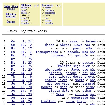
Alfabética
[
«
»
]
Freqüência
[
«
»
]
Índice
Ajuda
deitem
1
64
cheios
Imprimir
deito
2
64
confiança
deitou
17
64
consagrado
Biblioteca
deixa 64
64 deixa
IntraText
deixá
23
64
dor
deixada
4
64
escapar
Èulogos
deixadas
4
64
estendeu
Livro  Capítulo,Verso
 1 
  Gn    2, 24
|            24 Por 
isso
, um 
homem
deix
 2 
  Gn   16,  2
|      
disse
 a 
Abrão
: «
Javé
não
 me 
deix
 3 
  Ex    9, 17
|         reter o meu 
povo
 e 
não
 o 
deix
 4 
  Ex   34,  7
| 
transgressão
 e o 
pecado
, 
mas
não
deix
 5 
  Nm    9,  7
|         
cadáver
. Por 
que
não
 nos 
deix
 6 
  Dt    3, 25
|                               25 
Deix
 7 
  Dt    3, 25
|              25 Deixa-me 
passar
. 
Deix
 8 
  Dt   27, 25
|         25 ‘
Maldito
seja
quem
 se 
deix
 9 
  Rt    2, 20
|      
abençoado
 por 
Javé
, 
que
não
deix
10
 2Sm   14, 13
|        
próprio
, 
porque
 o 
rei
não
deix
11 
  Tb    3,  6
|        
seja
liberto
dessa
prova
.~
Deix
12 
  Tb    4, 10
|      
esmola
livra
 da 
morte
 e 
não
deix
13 
  Jo    7, 16
|       
não
vou
viver
 para 
sempre
! 
Deix
14 
  Jo   10, 20
|    
poucos
 os 
dias
 da minha 
vida
! 
Deix
15 
  Jo   14,  6
|        
afasta
dele
 o teu 
olhar
 e 
deix
16 
  Jo   15, 33
|         33 
Será
 como 
videira
que
deix
17 
  Jo   22, 11
|               11 A 
escuridão
não
deix
18 
  Jo   24, 24
|    
Exaltado
 por 
breve
tempo
, ele 
deix
19 
  Jo   36,  6
|                        6 Ele 
não
deix