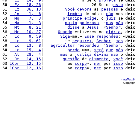
49 
  Ez   14,  9
|                9 Se o 
profeta
 se 
deix
50
  Ez   18, 26
|                    26 Se o 
justo
deix
51 
  Ez   36, 13
|         
você
devora
 as 
pessoas
 e 
deix
52 
  Jn    1,  6
|          
lembra
 de nós e 
não
 nos 
deix
53 
  Mq    7,  3
|        
príncipe
exige
, o 
juiz
 se 
deix
54 
  Na    1,  3
|         
muito
poderoso
, ~
mas
não
deix
55 
  Mt    8, 21
|          
disse
 a 
Jesus
: «
Senhor
, 
deix
56 
  Mc   10, 37
|      
Quando
 estiveres na 
glória
, 
deix
57 
  Lc    9, 59
|       
Siga
-me.» 
Esse
respondeu
: «
Deix
58 
  Lc    9, 61
|         te 
seguirei
, 
Senhor
, 
mas
deix
59 
  Lc   13,  8
|   
agricultor
respondeu
: ‘
Senhor
, 
deix
60
  Lc   15,  4
|          
perde
 uma, 
será
que
não
deix
61 
  At   28,  4
|       
mas
 a 
justiça
divina
não
 o 
deix
62 
  Rm   14, 15
|        
questão
 de 
alimento
, 
você
deix
63 
1Cor   12, 15
|          ao 
corpo
», 
nem
 por 
isso
deix
64 
1Cor   12, 16
|          ao 
corpo
», 
nem
 por 
isso
deix
IntraText®
Copyrig