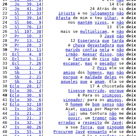
20
  Jo   39, 14
|                           14 Ele 
deix
21 
  Jo   41, 24
|                   24 Atrás de si 
deix
22 
  Sl   37, 33
|      
injusto
 e no 
julgamento
não
deix
23 
  Sl   39, 14
|     
Afasta
 de mim o teu 
olhar
, e 
deix
24 
  Sl   66,  9
|          nos 
mantém
vivos
, e 
não
deix
25 
  Sl   76, 13
|                          13  Ele 
deix
26 
  Sl  107, 38
|       mais se 
multiplicam
, e 
não
deix
27 
  Pr   10,  3
|                       3 
Javé
não
deix
28 
  Pr   13, 12
|           12 
Esperança
que
tarda
deix
29 
  Pr   28,  3
|          é 
chuva
devastadora
que
deix
30
  Pr   31, 11
|         
marido
confia
nela
 e 
não
deix
31 
 Ecl    4,  8
|         
irmão
. 
Apesar
disso
, 
não
deix
32 
 Ecl    5, 11
|          a 
fartura
 do 
rico
não
 o 
deix
33 
 Ecl    7, 26
|        
escapar
, 
mas
 o 
pecador
 se 
deix
34 
  Sb    1,  2
|                    2 
Pois
 ele se 
deix
35 
  Sb    1,  6
|        
amigo
 dos 
homens
, 
mas
não
deix
36 
  Sb    2, 21
|        
porque
 a 
maldade
deles
 os 
deix
37 
  Sb    6, 12
|       
aqueles
que
 a 
amam
. Ela se 
deix
38 
Eclo   28, 17
|                   17 A chicotada 
deix
39 
Eclo   30,  4
|          
tivesse
morrido
, 
porque
deix
40
Eclo   30,  6
|              6 Para os 
inimigos
, 
deix
41 
Eclo   30,  6
|        
vingador
; para os 
amigos
, 
deix
42 
Eclo   32, 18
|         O 
homem
 de 
bom
senso
não
deix
43 
  Is   10, 28
|         Aiat, 
passa
 por Magron e 
deix
44 
  Is   21,  3
|          
luz
; uma tontura 
não
 me 
deix
45 
  Is   21,  3
|          
ouvir
, um 
tremor
não
 me 
deix
46 
  Is   32,  6
|      
erradas
 a 
respeito
 de 
Javé
; 
deix
47 
  Is   40, 26
|         a sua 
força
, 
que
ninguém
deix
48 
  Is   55,  6
|    
Procurem
Javé
enquanto
 ele se 
deix