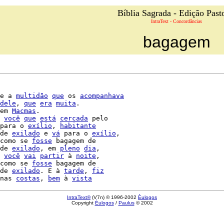
Bíblia Sagrada - Edição Past
IntraText - Concordâncias
bagagem
e a 
multidão
que
 os 
acompanhava
dele
, 
que
era
muita
.

em 
Macmas
.

 
você
que
está
cercada
 pelo

para o 
exílio
, 
habitante
de 
exilado
 e 
vá
 para o 
exílio
,

como se 
fosse
 bagagem de

de 
exilado
, em 
pleno
dia
 
você
vai
partir
 à 
noite
,

como se 
fosse
 bagagem de

de 
exilado
. E à 
tarde
, 
fiz
nas 
costas
, 
bem
 à 
vista
IntraText®
(V7n) © 1996-2002
Èulogos
Copyright
Èulogos
/
Paulus
© 2002