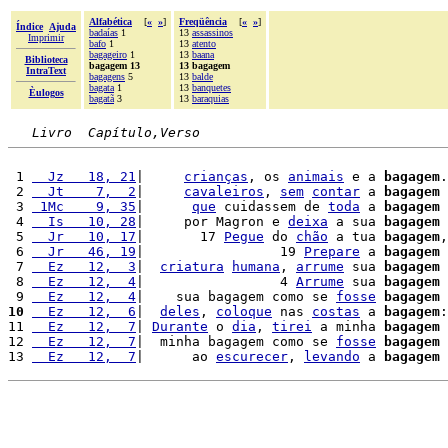
Alfabética
[
«
»
]
Freqüência
[
«
»
]
Índice
Ajuda
badaías
1
13
assassinos
Imprimir
bafo
1
13
atento
bagageiro
1
13
baana
Biblioteca
bagagem 13
13 bagagem
IntraText
bagagens
5
13
balde
bagata
1
13
banquetes
Èulogos
bagatã
3
13
baraquias
Livro  Capítulo,Verso
 1 
  Jz   18, 21
|     
crianças
, os 
animais
 e a 
bagagem
.

 2 
  Jt    7,  2
|     
cavaleiros
, 
sem
contar
 a 
bagagem
 
 3 
 1Mc    9, 35
|      
que
 cuidassem de 
toda
 a 
bagagem
 4 
  Is   10, 28
|     por Magron e 
deixa
 a sua 
bagagem
 
 5 
  Jr   10, 17
|       17 
Pegue
 do 
chão
 a tua 
bagagem
,
 6 
  Jr   46, 19
|                 19 
Prepare
 a 
bagagem
 
 7 
  Ez   12,  3
|  
criatura
humana
, 
arrume
 sua 
bagagem
 
 8 
  Ez   12,  4
|                 4 
Arrume
 sua 
bagagem
 
 9 
  Ez   12,  4
|    sua bagagem como se 
fosse
bagagem
 
10
  Ez   12,  6
|  
deles
, 
coloque
 nas 
costas
 a 
bagagem
:
11 
  Ez   12,  7
| 
Durante
 o 
dia
, 
tirei
 a minha 
bagagem
 
12 
  Ez   12,  7
|  minha bagagem como se 
fosse
bagagem
 
13 
  Ez   12,  7
|      ao 
escurecer
, 
levando
 a 
bagagem
 