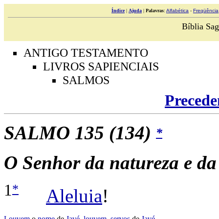
Índice
|
Ajuda
|
Palavras
:
Alfabética
-
Freqüência
Bíblia Sag
ANTIGO TESTAMENTO
LIVROS SAPIENCIAIS
SALMOS
Precede
SALMO
135
(134)
*
O Senhor da natureza e da 
*
1
Aleluia
!
Louvem
o
nome
de
Javé
,
louvem
,
servos
de
Javé
,