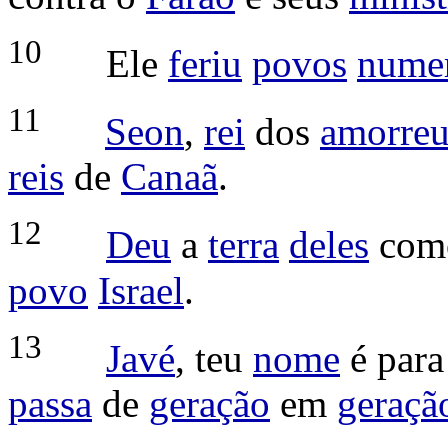
10
Ele
feriu
povos
nume
11
Seon
,
rei
dos
amorreu
reis
de
Canaã
.
12
Deu
a
terra
deles
co
povo
Israel
.
13
Javé
, teu
nome
é par
passa
de
geração
em
geraçã