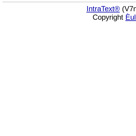
IntraText®
(V7n
Copyright
Èu