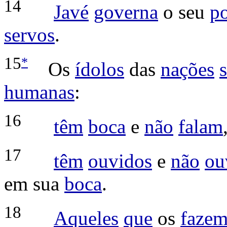
14
Javé
governa
o seu
p
servos
.
*
15
Os
ídolos
das
nações
humanas
:
16
têm
boca
e
não
falam
17
têm
ouvidos
e
não
ou
em sua
boca
.
18
Aqueles
que
os
faze