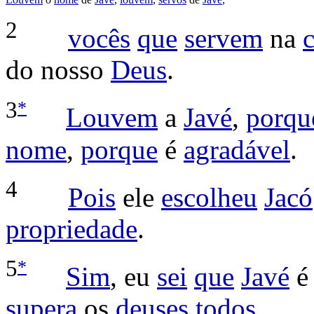
2
vocês
que
servem
na
do nosso
Deus
.
*
3
Louvem
a
Javé
,
porqu
nome
,
porque
é
agradável
.
4
Pois
ele
escolheu
Jacó
propriedade
.
*
5
Sim
, eu
sei
que
Javé
supera
os
deuses
todos
.