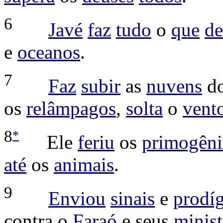
6
Javé
faz
tudo
o
que
de
e
oceanos
.
7
Faz
subir
as
nuvens
d
os
relâmpagos
,
solta
o
vent
*
8
Ele
feriu
os
primogêni
até
os
animais
.
9
Enviou
sinais
e
prodíg
contra o
Faraó
e seus
minist