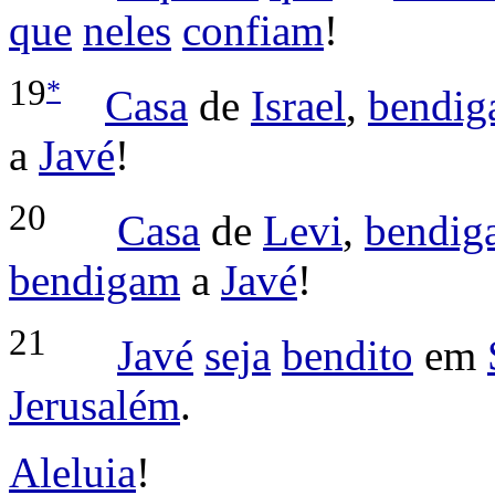
que
neles
confiam
!
*
19
Casa
de
Israel
,
bendig
a
Javé
!
20
Casa
de
Levi
,
bendig
bendigam
a
Javé
!
21
Javé
seja
bendito
em
Jerusalém
.
Aleluia
!