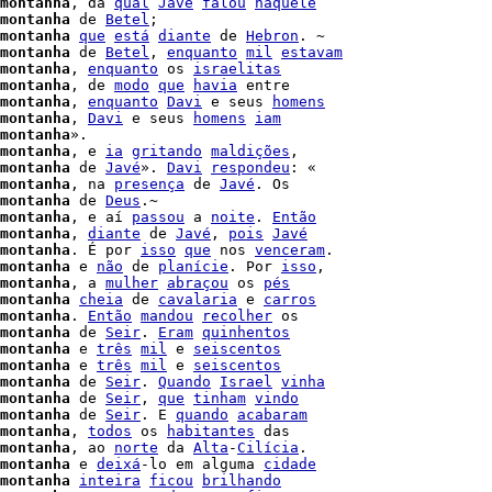
montanha
, da 
qual
Javé
falou
naquele
montanha
 de 
Betel
;

montanha
que
está
diante
 de 
Hebron
. ~

montanha
 de 
Betel
, 
enquanto
mil
estavam
montanha
, 
enquanto
 os 
israelitas
montanha
, de 
modo
que
havia
 entre

montanha
, 
enquanto
Davi
 e seus 
homens
montanha
, 
Davi
 e seus 
homens
iam
montanha
».

montanha
, e 
ia
gritando
maldições
,

montanha
 de 
Javé
». 
Davi
respondeu
montanha
, na 
presença
 de 
Javé
. Os

montanha
 de 
Deus
.~

montanha
, e aí 
passou
 a 
noite
. 
Então
montanha
, 
diante
 de 
Javé
, 
pois
Javé
montanha
. É por 
isso
que
 nos 
venceram
.

montanha
 e 
não
 de 
planície
. Por 
isso
,

montanha
, a 
mulher
abraçou
 os 
pés
montanha
cheia
 de 
cavalaria
 e 
carros
montanha
. 
Então
mandou
recolher
 os

montanha
 de 
Seir
. 
Eram
quinhentos
montanha
 e 
três
mil
 e 
seiscentos
montanha
 e 
três
mil
 e 
seiscentos
montanha
 de 
Seir
. 
Quando
Israel
vinha
montanha
 de 
Seir
, 
que
tinham
vindo
montanha
 de 
Seir
. E 
quando
acabaram
montanha
, 
todos
 os 
habitantes
 das

montanha
, ao 
norte
 da 
Alta
-
Cilícia
.

montanha
 e 
deixá
-lo em alguma 
cidade
montanha
inteira
ficou
brilhando