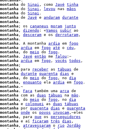
montanha
montanha
 do 
Sinai
, como 
Javé
tinha
montanha
 do 
Sinai
, 
levou
 nas 
mãos
montanha
 do 
Sinai
.

montanha
 de 
Javé
 e 
andaram
durante
montanha
.

montanha
; os 
cananeus
moram
junto
montanha
, 
dizendo
: «
Vamos
subir
 ao

montanha
, 
desceram
 e os 
derrotaram
,

montanha
.

montanha
. A montanha 
ardia
 em 
fogo
montanha
ardia
 em 
fogo
até
 o 
céu
,

montanha
, do 
meio
 do 
fogo
.

montanha
. 
Javé
então
 me 
falou
:~

montanha
ardia
 em 
fogo
, 
vocês
todos
,

montanha
;

montanha
 para 
receber
 as 
tábuas
 de

montanha
durante
quarenta
dias
 e

montanha
, do 
meio
 do 
fogo
, no 
dia
montanha
, 
enquanto
 ela 
ardia
 em 
fogo
.

montanha
montanha
. 
Faça
 também uma 
arca
 de

montanha
 com as 
duas
tábuas
 na 
mão
.

montanha
, do 
meio
 do 
fogo
, no 
dia
montanha
 e 
coloquei
 as 
duas
tábuas
montanha
 por 
quarenta
dias
 e 
quarenta
montanha
onde
 os 
povos
invocam
,~eles

montanha
, para 
que
 os 
perseguidores
montanha
 e aí 
ficaram
três
dias
,

montanha
, 
atravessaram
 o 
rio
Jordão