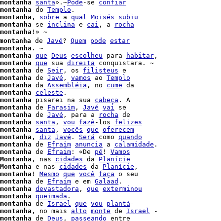
montanha
santa
».~
Pode
-se 
confiar
montanha
 do 
Templo
.

montanha
, 
sobre
 a 
qual
Moisés
subiu
montanha
 se 
inclina
 e 
cai
, a 
rocha
montanha
!» ~

montanha
 de 
Javé
? 
Quem
pode
estar
montanha
. ~

montanha
que
Deus
escolheu
 para 
habitar
,

montanha
que
 sua 
direita
 conquistara. ~

montanha
 de 
Seir
, os 
filisteus
 e

montanha
 de 
Javé
, 
vamos
 ao 
Templo
montanha
 da 
Assembléia
, no 
cume
 da

montanha
celeste
.

montanha
 pisarei na sua 
cabeça
. A

montanha
 de 
Farasim
, 
Javé
vai
 se

montanha
 de 
Javé
, para a 
rocha
 de

montanha
santa
, 
vou
fazê
-los 
felizes
montanha
santa
, 
vocês
que
oferecem
montanha
, 
diz
Javé
. 
Será
 como 
quando
montanha
 de 
Efraim
anuncia
 a 
calamidade
.

montanha
 de 
Efraim
: «De 
pé
! 
Vamos
Montanha
, nas 
cidades
 da 
Planície
Montanha
 e nas 
cidades
 da 
Planície
,

montanha
! 
Mesmo
que
você
faça
 o seu

montanha
 de 
Efraim
 e em 
Galaad
.

montanha
devastadora
, 
que
exterminou
montanha
queimada
.

montanha
 de 
Israel
que
vou
plantá
-

montanha
, no mais 
alto
monte
 de 
Israel
 -

montanha
 de 
Deus
, 
passeando
 entre
