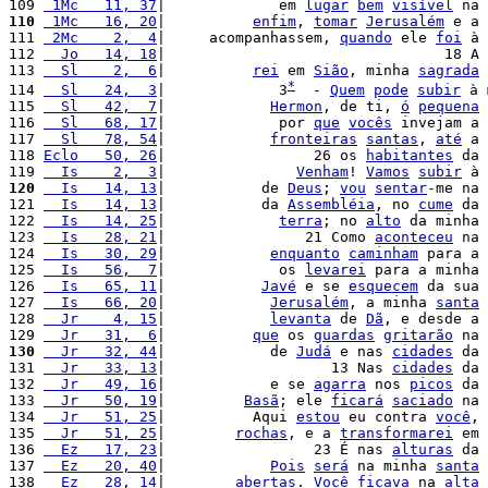
109 
 1Mc   11, 37
|             em 
lugar
bem
visível
 na 
110
 1Mc   16, 20
|          
enfim
, 
tomar
Jerusalém
 e a 
111 
 2Mc    2,  4
|     acompanhassem, 
quando
 ele 
foi
 à 
112 
  Jo   14, 18
|                                18 A 
113 
  Sl    2,  6
|          
rei
 em 
Sião
, minha 
sagrada
*
114 
  Sl   24,  3
|             3
  - 
Quem
pode
subir
 à 
115 
  Sl   42,  7
|            
Hermon
, de ti, 
ó
pequena
116 
  Sl   68, 17
|             por 
que
vocês
 invejam a 
117 
  Sl   78, 54
|            
fronteiras
santas
, 
até
 a 
118 
Eclo   50, 26
|                 26 os 
habitantes
 da 
119 
  Is    2,  3
|               
Venham
! 
Vamos
subir
 à 
120
  Is   14, 13
|           de 
Deus
; 
vou
sentar
-me na 
121 
  Is   14, 13
|           da 
Assembléia
, no 
cume
 da 
122 
  Is   14, 25
|             
terra
; no 
alto
 da minha 
123 
  Is   28, 21
|                21 Como 
aconteceu
 na 
124 
  Is   30, 29
|            
enquanto
caminham
 para a 
125 
  Is   56,  7
|             os 
levarei
 para a minha 
126 
  Is   65, 11
|           
Javé
 e se 
esquecem
 da sua 
127 
  Is   66, 20
|            
Jerusalém
, a minha 
santa
128 
  Jr    4, 15
|            
levanta
 de 
Dã
, e desde a 
129 
  Jr   31,  6
|          
que
 os 
guardas
gritarão
 na 
130
  Jr   32, 44
|            de 
Judá
 e nas 
cidades
 da 
131 
  Jr   33, 13
|                   13 Nas 
cidades
 da 
132 
  Jr   49, 16
|            e se 
agarra
 nos 
picos
 da 
133 
  Jr   50, 19
|         
Basã
; ele 
ficará
saciado
 na 
134 
  Jr   51, 25
|          Aqui 
estou
 eu contra 
você
, 
135 
  Jr   51, 25
|        
rochas
, e a 
transformarei
 em 
136 
  Ez   17, 23
|                 23 É nas 
alturas
 da 
137 
  Ez   20, 40
|            
Pois
será
 na minha 
santa
138 
  Ez   28, 14
|        
abertas
. 
Você
ficava
 na 
alta