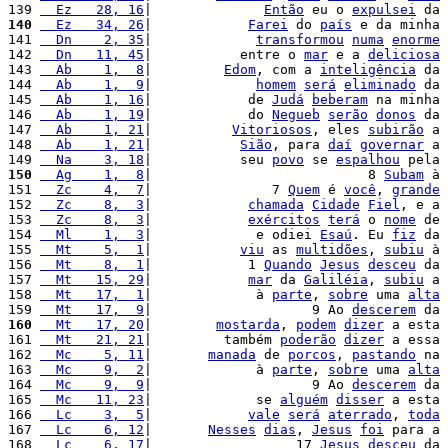
139 
  Ez   28, 16
|              
Então
 eu o 
expulsei
 da 
140
  Ez   34, 26
|            
Farei
 do 
país
 e da minha 
141 
  Dn    2, 35
|             
transformou
numa
enorme
142 
  Dn   11, 45
|           entre o 
mar
 e a 
deliciosa
143 
  Ab    1,  8
|         
Edom
, com a 
inteligência
 da 
144 
  Ab    1,  9
|             
homem
será
eliminado
 da 
145 
  Ab    1, 16
|            de 
Judá
beberam
 na minha 
146 
  Ab    1, 19
|            do 
Negueb
serão
donos
 da 
147 
  Ab    1, 21
|          
Vitoriosos
, eles 
subirão
 a 
148 
  Ab    1, 21
|           
Sião
, para 
daí
governar
 a 
149 
  Na    3, 18
|           seu 
povo
 se 
espalhou
 pela 
150
  Ag    1,  8
|                           8 
Subam
 à 
151 
  Zc    4,  7
|               7 
Quem
 é 
você
, 
grande
152 
  Zc    8,  3
|            
chamada
Cidade
Fiel
, e a 
153 
  Zc    8,  3
|            
exércitos
terá
 o 
nome
 de 
154 
  Ml    1,  3
|             e odiei 
Esaú
. Eu 
fiz
 da 
155 
  Mt    5,  1
|           
viu
 as 
multidões
, 
subiu
 à 
156 
  Mt    8,  1
|            1 
Quando
Jesus
desceu
 da 
157 
  Mt   15, 29
|            
mar
 da 
Galiléia
, 
subiu
 a 
158 
  Mt   17,  1
|             à 
parte
, 
sobre
 uma 
alta
159 
  Mt   17,  9
|                    9 Ao 
descerem
 da 
160
  Mt   17, 20
|        
mostarda
, 
podem
dizer
 a esta 
161 
  Mt   21, 21
|         também 
poderão
dizer
 a essa 
162 
  Mc    5, 11
|       
manada
 de 
porcos
, 
pastando
 na 
163 
  Mc    9,  2
|             à 
parte
, 
sobre
 uma 
alta
164 
  Mc    9,  9
|                    9 Ao 
descerem
 da 
165 
  Mc   11, 23
|             se 
alguém
disser
 a esta 
166 
  Lc    3,  5
|            
vale
será
aterrado
, 
toda
167 
  Lc    6, 12
|       
Nesses
dias
, 
Jesus
foi
 para a 
168 
  Lc    6, 17
|                  17 
Jesus
desceu
 da 