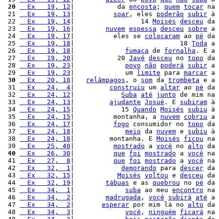
 20
  Ex   19, 12
|           da 
encosta
; 
quem
tocar
 na 
 21 
  Ex   19, 13
|          
soar
, eles 
poderão
subir
 à 
 22 
  Ex   19, 14
|                 14 
Moisés
desceu
 da 
 23 
  Ex   19, 16
|        
nuvem
espessa
desceu
sobre
 a 
 24 
  Ex   19, 17
|          eles se 
colocaram
 ao 
pé
 da 
 25 
  Ex   19, 18
|                           18 
Toda
 a 
 26 
  Ex   19, 18
|             
fumaça
 de 
fornalha
. E a 
 27 
  Ex   19, 20
|           20 
Javé
desceu
 no 
topo
 da 
 28 
  Ex   19, 23
|             
povo
não
poderá
subir
 a 
 29 
  Ex   19, 23
|             um 
limite
 para 
marcar
 a 
 30
  Ex   20, 18
|   
relâmpagos
, o 
som
 da 
trombeta
 e a 
 31 
  Ex   24,  4
|         
construiu
 um 
altar
 ao 
pé
 da 
 32 
  Ex   24, 12
|            
Suba
até
junto
 de mim na 
 33 
  Ex   24, 13
|         
ajudante
Josué
. E 
subiram
 à 
 34 
  Ex   24, 15
|            15 
Quando
Moisés
subiu
 à 
 35 
  Ex   24, 15
|          montanha, a 
nuvem
cobriu
 a 
 36 
  Ex   24, 17
|          
fogo
 consumidor no 
topo
 da 
 37 
  Ex   24, 18
|             
meio
 da 
nuvem
 e 
subiu
 à 
 38 
  Ex   24, 18
|         montanha. E 
Moisés
ficou
 na 
 39 
  Ex   25, 40
|          
mostrado
 a 
você
 no 
alto
 da 
 40
  Ex   26, 30
|          
que
foi
mostrado
 a 
você
 na 
 41 
  Ex   27,  8
|          
que
foi
mostrado
 a 
você
 na 
 42 
  Ex   32,  1
|            
demorando
 para 
descer
 da 
 43 
  Ex   32, 15
|           
Moisés
voltou
 e 
desceu
 da 
 44 
  Ex   32, 19
|        
tábuas
 e as 
quebrou
 no 
pé
 da 
 45 
  Ex   34,  1
|             
suba
 ao meu 
encontro
 na 
 46 
  Ex   34,  2
|        
madrugada
, 
você
subirá
até
 a 
 47 
  Ex   34,  2
|       
esperar
 por mim lá no 
alto
 da 
 48 
  Ex   34,  3
|             
você
, 
ninguém
ficará
 na 