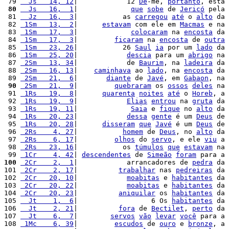
 79 
  Js   14, 12
|            12 
Dê
-me, 
portanto
, esta 
 80
  Js   16,  1
|             
que
sobe
 de 
Jericó
 pela 
 81 
  Jz   16,  3
|           as 
carregou
até
 o 
alto
 da 
 82 
 1Sm   13,  2
|      
estavam
 com ele em 
Macmas
 e na 
 83 
 1Sm   17,  3
|             
colocaram
 na 
encosta
 da 
 84 
 1Sm   17,  3
|         
ficaram
 na 
encosta
 de 
outra
 85 
 1Sm   23, 26
|           26 
Saul
ia
 por um 
lado
 da 
 86 
 1Sm   25, 20
|            
descia
 para um 
abrigo
 na 
 87 
 2Sm   13, 34
|            de 
Baurim
, na 
ladeira
 da 
 88 
 2Sm   16, 13
|    
caminhava
 ao 
lado
, na 
encosta
 da 
 89 
 2Sm   21,  6
|       
diante
 de 
Javé
, em 
Gabaon
, na 
 90
 2Sm   21,  9
|         
quebraram
 os 
ossos
deles
 na 
 91 
 1Rs   19,  8
|      
quarenta
noites
até
 o 
Horeb
, a 
 92 
 1Rs   19,  9
|            
Elias
entrou
 na 
gruta
 da 
 93 
 1Rs   19, 11
|             
Saia
 e 
fique
 no 
alto
 da 
 94 
 1Rs   20, 23
|            
dessa
gente
 é um 
Deus
 de 
 95 
 1Rs   20, 28
|      
disseram
que
Javé
 é um 
Deus
 de 
 96 
 2Rs    4, 27
|           
homem
 de 
Deus
, no 
alto
 da 
 97 
 2Rs    6, 17
|         
olhos
 do 
servo
, e ele 
viu
 a 
 98 
 2Rs   23, 16
|           os 
túmulos
que
estavam
 na 
 99 
 1Cr    4, 42
| 
descendentes
 de 
Simeão
foram
 para a 
100
 2Cr    2,  1
|            arrancadores de 
pedra
 da 
101 
 2Cr    2, 17
|          
trabalhar
 nas 
pedreiras
 da 
102 
 2Cr   20, 10
|            
moabitas
 e 
habitantes
 da 
103 
 2Cr   20, 22
|            
moabitas
 e 
habitantes
 da 
104 
 2Cr   20, 23
|          
aniquilar
 os 
habitantes
 da 
105 
  Jt    1,  6
|                  6 Os 
habitantes
 da 
106 
  Jt    2, 21
|          
fora
 de 
Bectilet
, 
perto
 da 
107 
  Jt    6,  7
|        
servos
vão
levar
você
 para a 
108 
 1Mc    6, 39
|         
escudos
 de 
ouro
 e 
bronze
, a 