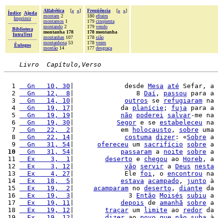
Alfabética
[
«
»
]
Freqüência
[
«
»
]
Índice
Ajuda
montam
2
180
efraim
Imprimir
montamos
1
179
cinqüenta
montando
2
179
vendo
Biblioteca
montanha 178
178 montanha
IntraText
montanhas
107
178
sião
montanhosa
53
178
vezes
Èulogos
montão
14
177
desgraça
Livro  Capítulo,Verso
  1 
  Gn   10, 30
|             desde 
Mesa
até
 Sefar, a 
  2 
  Gn   12,  8
|                8 
Daí
, 
passou
 para a 
  3 
  Gn   14, 10
|             
outros
 se 
refugiaram
 na 
  4 
  Gn   19, 17
|            da 
planície
; 
fuja
 para a 
  5 
  Gn   19, 19
|            
não
poderei
salvar
-me na 
  6 
  Gn   19, 30
|           
Segor
 e se 
estabeleceu
 na 
  7 
  Gn   22,  2
|            em 
holocausto
, 
sobre
 uma 
  8 
  Gn   22, 14
|             
costuma
dizer
: «
Sobre
 a 
  9 
  Gn   31, 54
|      
ofereceu
 um 
sacrifício
sobre
 a 
 10
  Gn   31, 54
|            
passaram
 a 
noite
sobre
 a 
 11 
  Ex    3,  1
|        
deserto
 e 
chegou
 ao 
Horeb
, a 
 12 
  Ex    3, 12
|             
vão
servir
 a 
Deus
nesta
 13 
  Ex    4, 27
|             Ele 
foi
, o 
encontrou
 na 
 14 
  Ex   18,  5
|            
estava
acampado
, 
junto
 à 
 15 
  Ex   19,  2
|     
acamparam
 no 
deserto
, 
diante
 da 
 16 
  Ex   19,  3
|              3 
Então
Moisés
subiu
 a 
 17 
  Ex   19, 11
|            
depois
 de 
amanhã
sobre
 a 
 18 
  Ex   19, 12
|        
traçar
 um 
limite
 ao 
redor
 da 
 19 
  Ex   19, 12
|        
dizer
 ao 
povo
que
não
suba
 à 