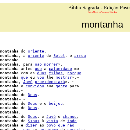
Bíblia Sagrada - Edição Past
IntraText - Concordâncias
montanha
montanha
 do 
oriente
.

montanha
, a 
oriente
 de 
Betel
, e 
armou
montanha
.

montanha
, para 
não
morrer
».

montanha
 antes 
que
 a 
calamidade
 me

montanha
 com as 
duas
filhas
, 
porque
montanha
que
 eu 
vou
 lhe 
mostrar
».~

montanha
, 
Javé
providenciará
». ~

montanha
 e 
convidou
 sua 
gente
montanha
.~

montanha
 de 
Deus
.

montanha
».~

montanha
 de 
Deus
 e o 
beijou
.

montanha
 de 
Deus
.

montanha
.

montanha
 de 
Deus
, e 
Javé
 o 
chamou
,

montanha
 do 
Sinai
 à 
vista
 de 
todo
montanha
 e 
dizer
 ao 
povo
que
não
montanha
, 
nem
 se 
aproxime
 da 
encosta