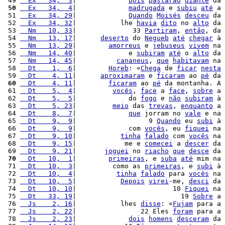
 49 
  Ex   34,  3
|             
bois
pastarão
diante
 da 
 50
  Ex   34,  4
|             
madrugada
 e 
subiu
até
 a 
 51 
  Ex   34, 29
|             
Quando
Moisés
desceu
 da 
 52 
  Ex   34, 32
|           lhe 
havia
dito
 no 
alto
 da 
 53 
  Nm   10, 33
|              33 
Partiram
, 
então
, da 
 54 
  Nm   13, 17
|      
deserto
 do 
Negueb
até
chegar
 à 
 55 
  Nm   13, 29
|        
amorreus
 e 
jebuseus
vivem
 na 
 56 
  Nm   14, 40
|             e 
subiram
até
 o 
alto
 da 
 57 
  Nm   14, 45
|          
cananeus
, 
que
habitavam
 na 
 58 
  Dt    1,  6
|        
Horeb
: «
Chega
 de 
ficar
nesta
 59 
  Dt    4, 11
|      
aproximaram
 e 
ficaram
 ao 
pé
 da 
 60
  Dt    4, 11
|        
ficaram
 ao 
pé
 da montanha. A 
 61 
  Dt    5,  4
|         
vocês
, 
face
 a 
face
, 
sobre
 a 
 62 
  Dt    5,  5
|             do 
fogo
 e 
não
subiram
 à 
 63 
  Dt    5, 23
|         
meio
 das 
trevas
, 
enquanto
 a 
 64 
  Dt    8,  7
|             
que
 jorram no 
vale
 e na 
 65 
  Dt    9,  9
|                  9 
Quando
 eu 
subi
 à 
 66 
  Dt    9,  9
|             com 
vocês
, eu 
fiquei
 na 
 67 
  Dt    9, 10
|           
tinha
falado
 com 
vocês
 na 
 68 
  Dt    9, 15
|            me e 
comecei
 a 
descer
 da 
 69 
  Dt    9, 21
|       
joguei
 no 
riacho
que
desce
 da 
 70
  Dt   10,  1
|        
primeiras
, e 
suba
até
 mim na 
 71 
  Dt   10,  3
|         como as 
primeiras
, e 
subi
 à 
 72 
  Dt   10,  4
|          
tinha
falado
 para 
vocês
 na 
 73 
  Dt   10,  5
|           
Depois
virei
-me, 
desci
 da 
 74 
  Dt   10, 10
|                        10 
Fiquei
 na 
 75 
  Dt   33, 19
|                          19 
Sobre
 a 
 76 
  Js    2, 16
|           lhes 
disse
: «
Fujam
 para a 
 77 
  Js    2, 22
|                22 Eles 
foram
 para a 
 78 
  Js    2, 23
|             
dois
homens
desceram
 da 