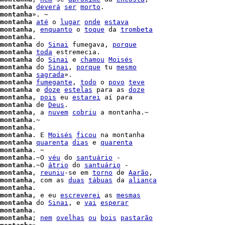
montanha
deverá
ser
morto
.

montanha
». ~

montanha
até
 o 
lugar
onde
estava
montanha
, 
enquanto
 o 
toque
 da 
trombeta
montanha
.

montanha
 do 
Sinai
 fumegava, 
porque
montanha
toda
 estremecia.

montanha
 do 
Sinai
 e 
chamou
Moisés
montanha
 do 
Sinai
, 
porque
 tu 
mesmo
montanha
sagrada
montanha
fumegante
, 
todo
 o 
povo
teve
montanha
 e 
doze
estelas
 para as 
doze
montanha
, 
pois
 eu 
estarei
 aí para

montanha
 de 
Deus
.

montanha
, a 
nuvem
cobriu
 a montanha.~

montanha
.~

montanha
.

montanha
. E 
Moisés
ficou
 na montanha

montanha
quarenta
dias
 e 
quarenta
montanha
montanha
.~O 
véu
 do 
santuário
 -

montanha
.~O 
átrio
 do 
santuário
 -

montanha
, 
reuniu
-se em 
torno
 de 
Aarão
,

montanha
, com as 
duas
tábuas
 da 
aliança
montanha
.

montanha
, e eu 
escreverei
 as 
mesmas
montanha
 do 
Sinai
, e 
vai
esperar
montanha
.

montanha
; 
nem
ovelhas
ou
bois
pastarão