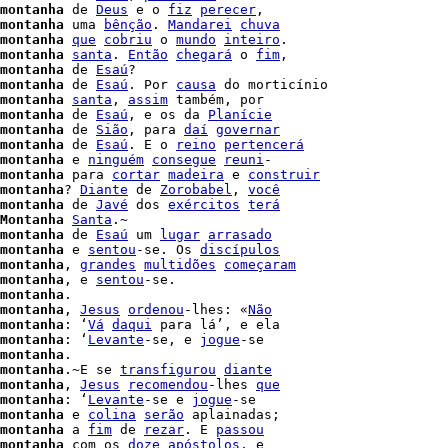
montanha
 de 
Deus
 e o 
fiz
perecer
montanha
 uma 
bênção
. 
Mandarei
chuva
montanha
que
cobriu
 o 
mundo
inteiro
.

montanha
santa
. 
Então
chegará
 o 
fim
,

montanha
 de 
Esaú
?

montanha
 de 
Esaú
. Por 
causa
 do morticínio

montanha
santa
, 
assim
 também, por

montanha
 de 
Esaú
, e os da 
Planície
montanha
 de 
Sião
, para 
daí
governar
montanha
 de 
Esaú
. E o 
reino
pertencerá
montanha
 e 
ninguém
consegue
reuni
montanha
 para 
cortar
madeira
 e 
construir
montanha
? 
Diante
 de 
Zorobabel
, 
você
montanha
 de 
Javé
 dos 
exércitos
terá
Montanha
Santa
.~

montanha
 de 
Esaú
 um 
lugar
arrasado
montanha
 e 
sentou
-se. Os 
discípulos
montanha
, 
grandes
multidões
começaram
montanha
, e 
sentou
-se.

montanha
.

montanha
, 
Jesus
ordenou
-lhes: «
Não
montanha
: ‘
Vá
daqui
 para lá’, e ela

montanha
: ‘
Levante
-se, e 
jogue
-se

montanha
.

montanha
.~E se 
transfigurou
diante
montanha
, 
Jesus
recomendou
-lhes 
que
montanha
: ‘
Levante
-se e 
jogue
-se

montanha
 e 
colina
serão
 aplainadas;

montanha
 a 
fim
 de 
rezar
. E 
passou
montanha
 com os 
doze
apóstolos
, e
