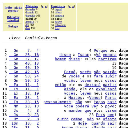
Alfabética
[
«
»
]
Freqüência
[
«
»
]
Índice
Ajuda
daquelas
6
59
capital
Imprimir
daquele
82
59
cólera
daqueles
103
59
conduta
Biblioteca
daqui 59
59 daqui
IntraText
daquilo
34
59
descer
dar
363
59
estiverem
Èulogos
dará
132
59
fino
Livro  Capítulo,Verso
 1 
  Gn    7,  4
|                     4 
Porque
 eu, 
daqu
 2 
  Gn   26, 16
|        
disse
 a 
Isaac
: «
Vá
embora
daqu
 3 
  Gn   37, 17
|      
homem
disse
: «Eles 
partiram
daqu
 4 
  Gn   40, 13
|                               13 
Daqu
 5 
  Gn   40, 19
|                               19 
Daqu
 6 
  Gn   42, 15
|          
Faraó
, 
vocês
não
sairão
daqu
 7 
  Gn   50, 24
|         de 
vocês
 e os 
fará
subir
daqu
 8 
  Gn   50, 25
|          
vocês
, 
levem
 meus 
ossos
daqu
 9 
  Ex   11,  1
|      
então
 ele os 
deixará
partir
daqu
10
  Ex   11,  1
|          
ainda
, ele os 
expulsará
daqu
11 
  Ex   13, 19
|          
vocês
, 
levem
 meus 
ossos
daqu
12 
  Ex   33,  1
|          a 
Moisés
: «
Vamos
! 
Parta
daqu
13 
  Ex   33, 15
| 
pessoalmente
, 
não
 nos 
faças
sair
daqu
14 
  Nm   23, 13
|          
você
poderá
ver
 o 
povo
; 
daqu
15 
  Js    4,  3
|          e 
mandem
que
 eles 
tirem
daqu
16 
  Js    9, 23
|                     23 
Pois
bem
! 
Daqu
17 
  Rt    2,  8
|       
outro
campo
. 
Não
 se 
afaste
daqu
18 
 1Sm   10,  2
|              2 
Hoje
, 
quando
sair
daqu
19 
 2Sm   13,  9
|         
Amnon
disse
: «
Mande
sair
daqu