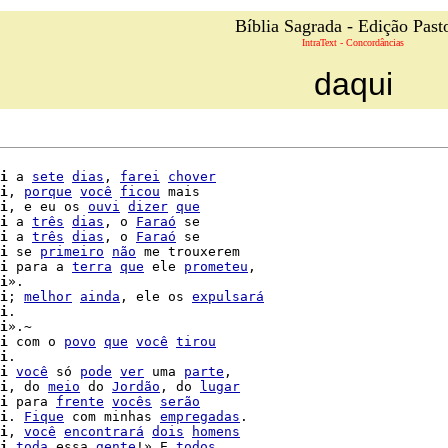
Bíblia Sagrada - Edição Past
IntraText - Concordâncias
daqui
i
 a 
sete
dias
, 
farei
chover
i
, 
porque
você
ficou
 mais

i
, e eu os 
ouvi
dizer
que
i
 a 
três
dias
, o 
Faraó
 se

i
 a 
três
dias
, o 
Faraó
 se

i
 se 
primeiro
não
 me trouxerem

i
 para a 
terra
que
 ele 
prometeu
,

i
».

i
; 
melhor
ainda
, ele os 
expulsará
i
.

i
».~

i
 com o 
povo
que
você
tirou
i
.

i
você
 só 
pode
ver
 uma 
parte
,

i
, do 
meio
 do 
Jordão
, do 
lugar
i
 para 
frente
vocês
serão
i
. 
Fique
 com minhas 
empregadas
.

i
, 
você
encontrará
dois
homens
i
toda
 essa 
gente
!» E 
todos