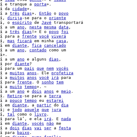
i
 e tranque a 
porta
».

i
 da 
cidade
».

i
 a 
três
dias
». 
Então
 o 
povo
i
, 
dirija
-se para o 
oriente
i
, o 
espírito
 de 
Javé
 transportará

i
 a um 
ano
, 
nesta
mesma
data
,

i
 a 
três
dias
!» E o 
povo
foi
i
 para a 
frente
você
viverá
i
, 
mas
ficará
 em minha 
casa
,

i
 em 
diante
, 
fica
cancelado
i
 a um 
ano
, 
contado
 como um

i
».

i
 a um 
ano
 e alguns 
dias
,

i
 por 
diante
?

i
 para um 
país
que
nem
vocês
i
 a 
muitos
anos
. Ele 
profetiza
i
 a 
muitos
anos
você
irá
 para

i
 para 
frente
. O 
sonho
tem
i
 a 
muito
tempo
». ~

i
 a um 
ano
 e 
dois
anos
 e 
meio
i
. 
Retire
-se para a 
terra
i
 a 
pouco
tempo
 eu 
estarei
i
 em 
diante
, a 
partir
 do 
dia
i
; e 
todo
aquele
que
jura
i
, 
tal
 como o 
livro
.

i
 para lá’, e ela 
irá
. E 
nada
i
 em 
diante
, 
vocês
não
 me

i
 a 
dois
dias
vai
ser
 a 
festa
i
 para 
baixo
.
