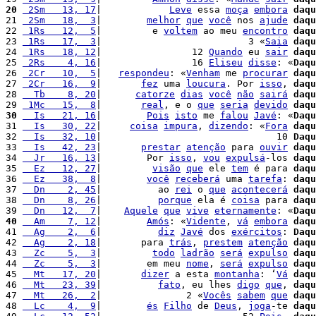
20
 2Sm   13, 17
|            
Leve
 essa 
moça
embora
daqu
21 
 2Sm   18,  3
|        
melhor
que
você
 nos 
ajude
daqu
22 
 1Rs   12,  5
|         e 
voltem
 ao meu 
encontro
daqu
23 
 1Rs   17,  3
|                          3 «
Saia
daqu
24 
 1Rs   18, 12
|                12 
Quando
 eu 
sair
daqu
25 
 2Rs    4, 16
|                16 
Eliseu
disse
: «
Daqu
26 
 2Cr   10,  5
|   
respondeu
: «
Venham
 me 
procurar
daqu
27 
 2Cr   16,  9
|       
fez
 uma 
loucura
. Por 
isso
, 
daqu
28 
  Tb    8, 20
|      
catorze
dias
você
não
sairá
daqu
29 
 1Mc   15,  8
|       
real
, e o 
que
seria
devido
daqu
30
  Is   21, 16
|        
Pois
isto
 me 
falou
Javé
: «
Daqu
31 
  Is   30, 22
|     
coisa
impura
, 
dizendo
: «
Fora
daqu
32 
  Is   32, 10
|                               10 
Daqu
33 
  Is   42, 23
|       
prestar
atenção
 para 
ouvir
daqu
34 
  Jr   16, 13
|        Por 
isso
, 
vou
expulsá
-los 
daqu
35 
  Ez   12, 27
|         
visão
que
 ele 
tem
 é para 
daqu
36 
  Ez   38,  8
|        
você
receberá
 uma 
tarefa
: 
daqu
37 
  Dn    2, 45
|          ao 
rei
 o 
que
acontecerá
daqu
38 
  Dn    8, 26
|          
porque
 ela é 
coisa
 para 
daqu
39 
  Dn   12,  7
|    
Aquele
que
vive
eternamente
: «
Daqu
40
  Am    7, 12
|        
Amós
: «
Vidente
, 
vá
embora
daqu
41 
  Ag    2,  6
|          
diz
Javé
 dos 
exércitos
: 
Daqu
42 
  Ag    2, 18
|       para 
trás
, 
prestem
atenção
daqu
43 
  Zc    5,  3
|         
todo
ladrão
será
expulso
daqu
44 
  Zc    5,  3
|        em meu 
nome
, 
será
expulso
daqu
45 
  Mt   17, 20
|       
dizer
 a esta 
montanha
: ‘
Vá
daqu
46 
  Mt   23, 39
|          
fato
, eu lhes 
digo
que
, 
daqu
47 
  Mt   26,  2
|               2 «
Vocês
sabem
que
daqu
48 
  Lc    4,  9
|        
és
Filho
 de 
Deus
, 
joga
-te 
daqu