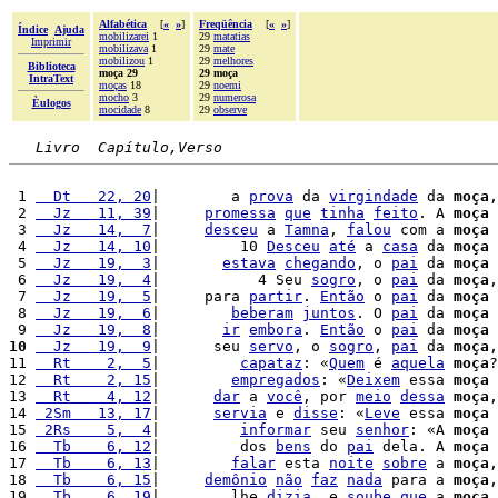
Alfabética
[
«
»
]
Freqüência
[
«
»
]
Índice
Ajuda
mobilizarei
1
29
matatias
Imprimir
mobilizava
1
29
mate
mobilizou
1
29
melhores
Biblioteca
moça 29
29 moça
IntraText
moças
18
29
noemi
mocho
3
29
numerosa
Èulogos
mocidade
8
29
observe
Livro  Capítulo,Verso
 1 
  Dt   22, 20
|        a 
prova
 da 
virgindade
 da 
moça
,

 2 
  Jz   11, 39
|     
promessa
que
tinha
feito
. A 
moça
 3 
  Jz   14,  7
|     
desceu
 a 
Tamna
, 
falou
 com a 
moça
 
 4 
  Jz   14, 10
|         10 
Desceu
até
 a 
casa
 da 
moça
 
 5 
  Jz   19,  3
|       
estava
chegando
, o 
pai
 da 
moça
 
 6 
  Jz   19,  4
|           4 Seu 
sogro
, o 
pai
 da 
moça
,
 7 
  Jz   19,  5
|     para 
partir
. 
Então
 o 
pai
 da 
moça
 8 
  Jz   19,  6
|        
beberam
juntos
. O 
pai
 da 
moça
 9 
  Jz   19,  8
|       
ir
embora
. 
Então
 o 
pai
 da 
moça
10
  Jz   19,  9
|      seu 
servo
, o 
sogro
, 
pai
 da 
moça
,
11 
  Rt    2,  5
|         
capataz
: «
Quem
 é 
aquela
moça
?
12 
  Rt    2, 15
|        
empregados
: «
Deixem
 essa 
moça
13 
  Rt    4, 12
|      
dar
 a 
você
, por 
meio
dessa
moça
,
14 
 2Sm   13, 17
|      
servia
 e 
disse
: «
Leve
 essa 
moça
15 
 2Rs    5,  4
|         
informar
 seu 
senhor
: «A 
moça
16 
  Tb    6, 12
|         dos 
bens
 do 
pai
 dela. A 
moça
 
17 
  Tb    6, 13
|        
falar
 esta 
noite
sobre
 a 
moça
,
18 
  Tb    6, 15
|     
demônio
não
faz
nada
 para a 
moça
,
19 
  Tb    6, 19
|        lhe 
dizia
, e 
soube
que
 a 
moça