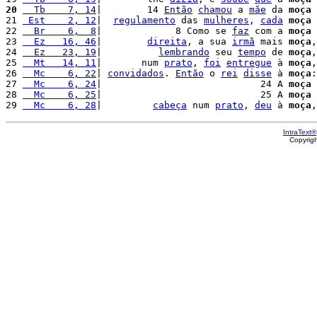
20
  Tb    7, 14
|        14 
Então
chamou
 a 
mãe
 da 
moça
 
21 
 Est    2, 12
|  
regulamento
 das 
mulheres
, 
cada
moça
 
22 
  Br    6,  8
|             8 Como se 
faz
 com a 
moça
23 
  Ez   16, 46
|        
direita
, a sua 
irmã
 mais 
moça
,
24 
  Ez   23, 19
|          
lembrando
 seu 
tempo
 de 
moça
,
25 
  Mt   14, 11
|       num 
prato
, 
foi
entregue
 à 
moça
,
26 
  Mc    6, 22
| 
convidados
. 
Então
 o 
rei
disse
 à 
moça
:
27 
  Mc    6, 24
|                            24 A 
moça
28 
  Mc    6, 25
|                            25 A 
moça
29 
  Mc    6, 28
|         
cabeça
 num 
prato
, 
deu
 à 
moça
,
IntraText®
Copyrig