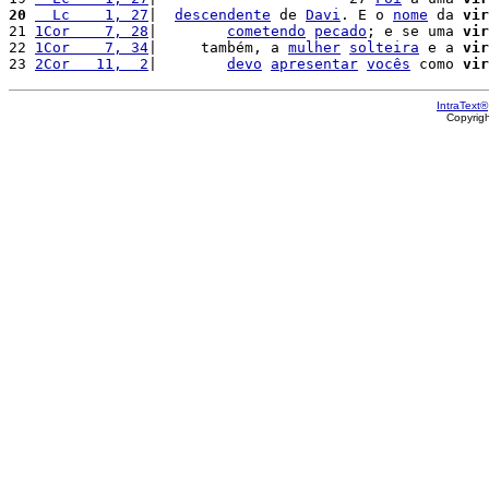
20
  Lc    1, 27
|  
descendente
 de 
Davi
. E o 
nome
 da 
vir
21 
1Cor    7, 28
|        
cometendo
pecado
; e se uma 
vir
22 
1Cor    7, 34
|     também, a 
mulher
solteira
 e a 
vir
23 
2Cor   11,  2
|        
devo
apresentar
vocês
 como 
vir
IntraText®
Copyrig