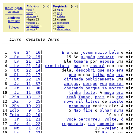
Alfabética
[
«
»
]
Freqüência
[
«
»
]
Índice
Ajuda
virei
7
23
vales
Imprimir
virem
16
23
vejo
viremos
2
23
videira
Biblioteca
virgem 23
23 virgem
IntraText
virgens
11
22
abandonar
virgindade
3
22
abdias
Èulogos
vírgula
2
22
abominável
Livro  Capítulo,Verso
 1 
  Gn   24, 16
|        
Era
 uma 
jovem
muito
bela
 e 
vir
 2 
  Ex   22, 15
|          15 Se 
alguém
seduzir
 uma 
vir
 3 
  Lv   21, 13
|         Ele 
tomará
 por 
esposa
 uma 
vir
 4 
  Lv   21, 14
| 
prostituta
, 
mas
 se 
casará
 com uma 
vir
 5 
  Dt   22, 14
|        dela, 
descobri
que
não
era
vir
 6 
  Dt   22, 17
|           
que
 minha 
filha
não
era
vir
 7 
  Dt   22, 19
|         
difamada
publicamente
 uma 
vir
 8 
  Jz   11, 37
|         
amigas
, 
porque
vou
morrer
vir
 9 
  Jz   11, 38
|         
chorando
porque
ia
morrer
vir
10
  Jz   11, 39
|           
tinha
feito
. A 
moça
era
vir
11 
 2Sm   13,  2
|          
irmã
Tamar
, 
pois
 ela 
era
vir
12 
 1Rs    5, 25
|         
nove
mil
litros
 de 
azeite
vir
13 
 2Rs   19, 21
|           
pronuncia
 contra ele: A 
vir
14 
Eclo    9,  5
|           5 
Não
fixe
 o 
olhar
numa
vir
15 
Eclo   42, 10
|                           10 se é 
vir
16 
  Jr   31, 21
|          
você
percorreu
. 
Volte
, 
ó
vir
17 
  Ez   44, 22
|        
repudiada
, 
mas
somente
 com 
vir
18 
  Mt    1, 23
|                      23 «
Vejam
: a 
vir
19 
  Lc    1, 27
|                      27 
Foi
 a uma 
vir