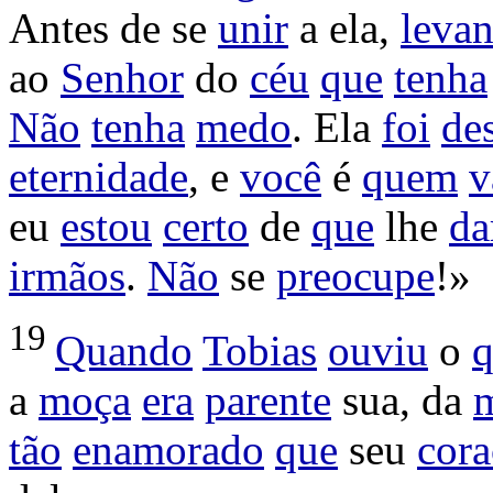
Antes de se
unir
a ela,
leva
ao
Senhor
do
céu
que
tenha
Não
tenha
medo
. Ela
foi
de
eternidade
, e
você
é
quem
v
eu
estou
certo
de
que
lhe
da
irmãos
.
Não
se
preocupe
!»
19
Quando
Tobias
ouviu
o
q
a
moça
era
parente
sua, da
tão
enamorado
que
seu
cor