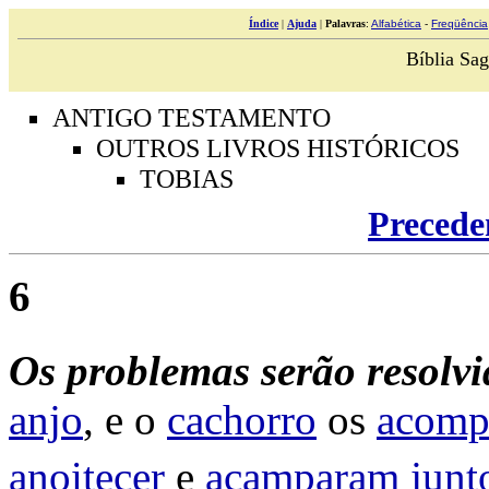
Índice
|
Ajuda
|
Palavras
:
Alfabética
-
Freqüência
Bíblia Sag
ANTIGO TESTAMENTO
OUTROS LIVROS HISTÓRICOS
TOBIAS
Precede
6
Os
problemas
serão
resolvi
anjo
, e o
cachorro
os
acomp
anoitecer
e
acamparam
junt