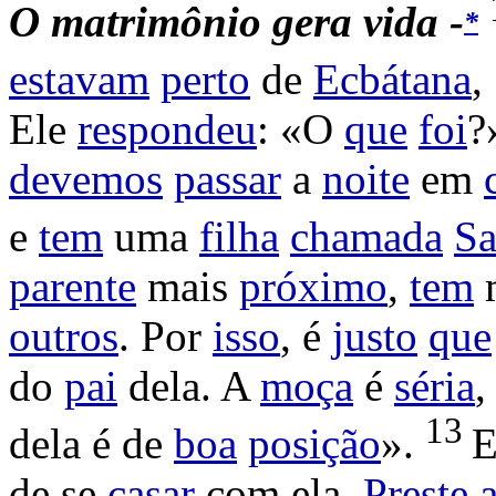
O
matrimônio
gera
vida -
*
estavam
perto
de
Ecbátana
,
Ele
respondeu
: «O
que
foi
?
devemos
passar
a
noite
em
e
tem
uma
filha
chamada
Sa
parente
mais
próximo
,
tem
outros
. Por
isso
, é
justo
que
do
pai
dela. A
moça
é
séria
13
dela é de
boa
posição
».
de se
casar
com ela.
Preste