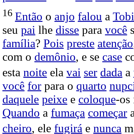
16
Então
o
anjo
falou
a
Tobi
seu
pai
lhe
disse
para
você
família
?
Pois
preste
atenção
com o
demônio
, e se
case
co
esta
noite
ela
vai
ser
dada
a
você
for
para o
quarto
nupc
daquele
peixe
e
coloque
-os
Quando
a
fumaça
começar
cheiro
, ele
fugirá
e
nunca
m