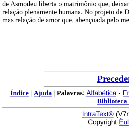
de Asmodeu liberta o matrimônio que, deixan
relação plenamente humana. No projeto de D
mas relação de amor que, abençoada pelo mes
Precede
Índice
|
Ajuda
|
Palavras
:
Alfabética
-
F
Biblioteca
IntraText®
(V7n
Copyright
Èu