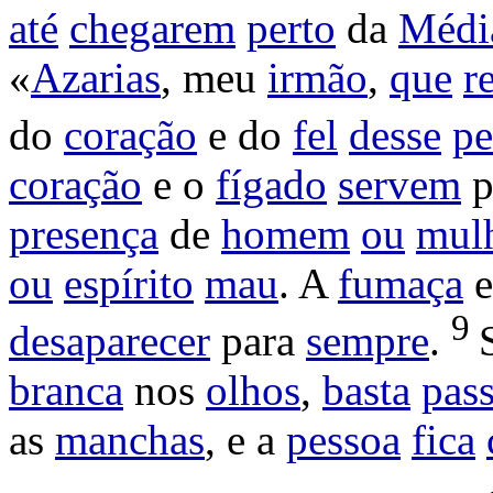
até
chegarem
perto
da
Médi
«
Azarias
, meu
irmão
,
que
r
do
coração
e do
fel
desse
pe
coração
e o
fígado
servem
p
presença
de
homem
ou
mul
ou
espírito
mau
. A
fumaça
e
9
desaparecer
para
sempre
.
branca
nos
olhos
,
basta
pass
as
manchas
, e a
pessoa
fica