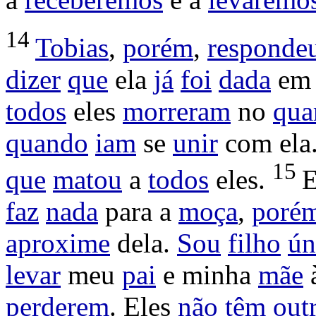
14
Tobias
,
porém
,
responde
dizer
que
ela
já
foi
dada
e
todos
eles
morreram
no
qua
quando
iam
se
unir
com ela
15
que
matou
a
todos
eles.
faz
nada
para a
moça
,
poré
aproxime
dela.
Sou
filho
ún
levar
meu
pai
e minha
mãe
perderem
. Eles
não
têm
out