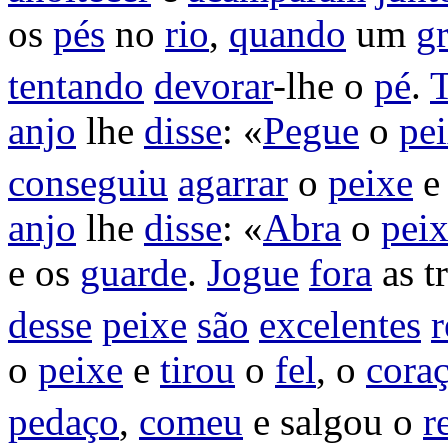
os
pés
no
rio
,
quando
um
g
tentando
devorar
-lhe o
pé
.
T
anjo
lhe
disse
: «
Pegue
o
pe
conseguiu
agarrar
o
peixe
e
anjo
lhe
disse
: «
Abra
o
pei
e os
guarde
.
Jogue
fora
as
t
desse
peixe
são
excelentes
o
peixe
e
tirou
o
fel
, o
cora
pedaço
,
comeu
e
salgou
o
r