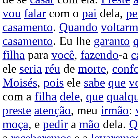
vou
falar
com o
pai
dela,
pe
casamento
.
Quando
voltar
casamento
. Eu lhe
garanto
filha
para
você
,
fazendo
-a
c
ele
seria
réu
de
morte
,
conf
Moisés
,
pois
ele
sabe
que
v
com a
filha
dele
,
que
qualq
preste
atenção
, meu
irmão
:
moça
, e
pedir
a
mão
dela.
Q
a
receberemos
e a
levaremo