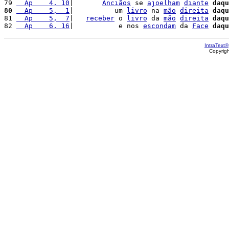
79 
  Ap    4, 10
|       
Anciãos
 se 
ajoelham
diante
daqu
80
  Ap    5,  1
|          um 
livro
 na 
mão
direita
daqu
81 
  Ap    5,  7
|   
receber
 o 
livro
 da 
mão
direita
daqu
82 
  Ap    6, 16
|           e nos 
escondam
 da 
Face
daqu
IntraText®
Copyrig