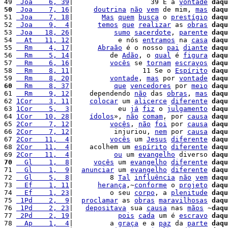
49 
 Joa    6, 39
|                   39 E a 
vontade
daqu
50
 Joa    7, 16
|     
doutrina
não
vem
 de mim, 
mas
daqu
51 
 Joa    7, 18
|       
Mas
quem
busca
 o 
prestígio
daqu
52 
 Joa    9,  4
|      
temos
que
realizar
 as 
obras
daqu
53 
 Joa   18, 26
|          
sumo
sacerdote
, 
parente
daqu
54 
  At   11, 12
|           e nós 
entramos
 na 
casa
daqu
55 
  Rm    4, 17
|      
Abraão
 é o nosso 
pai
diante
daqu
56 
  Rm    5, 14
|         de 
Adão
, o 
qual
 é 
figura
daqu
57 
  Rm    6, 16
|         
vocês
 se 
tornam
escravos
daqu
58 
  Rm    8, 11
|                 11 Se o 
Espírito
daqu
59 
  Rm    8, 20
|         
vontade
, 
mas
 por 
vontade
daqu
60
  Rm    8, 37
|          
que
vencedores
 por 
meio
daqu
61 
  Rm    9, 12
|    dependendo 
não
 das 
obras
, 
mas
daqu
62 
1Cor    3, 11
|    
colocar
 um 
alicerce
diferente
daqu
63 
1Cor    5,  3
|           eu 
já
fiz
 o 
julgamento
daqu
64 
1Cor   10, 28
|    
ídolos
», 
não
comam
, por 
causa
daqu
65 
2Cor    7, 12
|         
vocês
, 
não
foi
 por 
causa
daqu
66 
2Cor    7, 12
|          injuriou, 
nem
 por 
causa
daqu
67 
2Cor   11,  4
|         
vocês
 um 
Jesus
diferente
daqu
68 
2Cor   11,  4
|    acolhem um 
espírito
diferente
daqu
69 
2Cor   11,  4
|          
ou
 um 
evangelho
 diverso 
daqu
70
  Gl    1,  8
|     
vocês
 um 
evangelho
diferente
daqu
71 
  Gl    1,  9
|  
anunciar
 um 
evangelho
diferente
daqu
72 
  Gl    5,  8
|         8 
Tal
influência
não
vem
daqu
73 
  Ef    1, 11
|      
herança
,~
conforme
 o 
projeto
daqu
74 
  Ef    1, 23
|         o seu 
corpo
, a 
plenitude
daqu
75 
 1Pd    2,  9
|  
proclamar
 as 
obras
maravilhosas
daqu
76 
 1Pd    2, 23
|   
depositava
 sua 
causa
 nas 
mãos
 ~
daqu
77 
 2Pd    2, 19
|           
pois
cada
 um é 
escravo
daqu
78 
  Ap    1,  4
|         a 
graça
 e a 
paz
 da 
parte
daqu