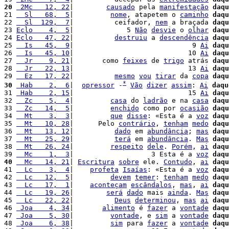
20
 2Mc   12, 22
|        
causado
 pela 
manifestação
daqu
21 
  Sl   68,  5
|         
nome
, atapetem o 
caminho
daqu
22 
  Sl  129,  7
|          ceifador, 
nem
 a braçada 
daqu
23 
Eclo    4,  5
|             5 
Não
desvie
 o 
olhar
daqu
24 
Eclo   47, 22
|          
destruiu
 a 
descendência
daqu
25 
  Is   45,  9
|                             9 
Ai
daqu
26 
  Is   45, 10
|                            10 
Ai
daqu
27 
  Jr    9, 21
|       como 
feixes
 de 
trigo
 atrás 
daqu
28 
  Jr   22, 13
|                            13 
Ai
daqu
29 
  Ez   17, 22
|          
mesmo
vou
tirar
 da 
copa
daqu
*
30
 Hab    2,  6
|  
opressor
 -
Vão
dizer
assim
: 
Ai
daqu
31 
 Hab    2, 15
|                            15 
Ai
daqu
32 
  Zc    5,  4
|         
casa
 do 
ladrão
 e na 
casa
daqu
33 
  Zc   14,  5
|         
enchido
 como por 
ocasião
daqu
34 
  Mt    3,  3
|         
que
disse
: «Esta é a 
voz
daqu
35 
  Mt   10, 28
|      Pelo 
contrário
, 
tenham
medo
daqu
36 
  Mt   13, 12
|          
dado
 em 
abundância
; 
mas
daqu
37 
  Mt   25, 29
|          
terá
 em 
abundância
. 
Mas
daqu
38 
  Mt   26, 24
|         
respeito
dele
. 
Porém
, 
ai
daqu
39 
  Mc    1,  3
|                   3 Esta é a 
voz
daqu
40
  Mc   14, 21
| 
Escritura
sobre
 ele. 
Contudo
, 
ai
daqu
41 
  Lc    3,  4
|    
profeta
Isaías
: «Esta é a 
voz
daqu
42 
  Lc   12,  5
|         
devem
temer
: 
tenham
medo
daqu
43 
  Lc   17,  1
|    
aconteçam
escândalos
, 
mas
, 
ai
daqu
44 
  Lc   19, 26
|        
será
dado
 mais 
ainda
. 
Mas
daqu
45 
  Lc   22, 22
|          
Deus
determinou
, 
mas
ai
daqu
46 
 Joa    4, 34
|       
alimento
 é 
fazer
 a 
vontade
daqu
47 
 Joa    5, 30
|         
vontade
, e 
sim
 a 
vontade
daqu
48 
 Joa    6, 38
|         
sim
 para 
fazer
 a 
vontade
daqu