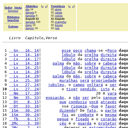
Alfabética
[
«
»
]
Freqüência
[
«
»
]
Índice
Ajuda
dão
54
82
alegre
Imprimir
daquela
9
82
caíram
daquelas
6
82
contou
Biblioteca
daquele 82
82 daquele
IntraText
daqueles
103
82
evangelho
daqui
59
82
fossem
Èulogos
daquilo
34
82
joás
Livro  Capítulo,Verso
 1 
  Gn   16, 14
|         
esse
poço
chama
-se «
Poço
daqu
 2 
  Lv   14, 14
|         
lóbulo
 da 
orelha
direita
daqu
 3 
  Lv   14, 17
|         
lóbulo
 da 
orelha
direita
daqu
 4 
  Lv   14, 18
|     
palma
 da 
mão
, 
sobre
 a 
cabeça
daqu
 5 
  Lv   14, 25
|         
lóbulo
 da 
orelha
direita
daqu
 6 
  Lv   14, 28
|         
lóbulo
 da 
orelha
direita
daqu
 7 
  Lv   14, 29
|     
palma
 da 
mão
, 
sobre
 a 
cabeça
daqu
 8 
  Lv   25, 30
|        
muralhas
será
propriedade
daqu
 9 
  Lv   27, 24
|   
jubileu
, o 
campo
voltará
 a 
ser
daqu
10
  Lv   27, 24
|         o 
tiver
vendido
, 
isto
 é, 
daqu
11 
  Nm   17, 20
|                        20 A 
vara
daqu
12 
  Nm   35, 33
|  
expiação
, a 
não
ser
 pelo 
sangue
daqu
13 
  Dt    8, 15
|        
que
conduziu
você
através
daqu
14 
  Dt   33, 16
|         sua 
riqueza
.~
Que
 o 
favor
daqu
15 
 1Sm   30, 24
|        
dizendo
? De 
fato
, a 
parte
daqu
16 
 1Sm   30, 24
|         
foi
 ao 
combate
 é a 
mesma
daqu
17 
  Tb    6, 17
|       
pegue
 o 
fígado
 e o 
coração
daqu
18 
 2Mc    3, 39
|        
céu
 é o 
guarda
 e 
protetor
daqu
19 
 2Mc    7,  4
|          decepar as 
extremidades
daqu