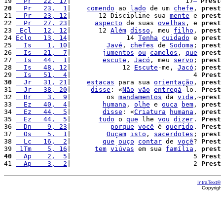
19 
  Pr   22, 17
|                             17
Prest
20
  Pr   23,  1
|    
comendo
 ao 
lado
 de um 
chefe
, 
prest
21 
  Pr   23, 12
|       12 Discipline sua 
mente
 e 
prest
22 
  Pr   27, 23
|      
aspecto
 de suas 
ovelhas
, e 
prest
23 
 Ecl   12, 12
|       12 
Além
disso
, meu 
filho
, 
prest
24 
Eclo   13, 14
|              14 
Tenha
cuidado
 e 
prest
25 
  Is    1, 10
|         
Javé
, 
chefes
 de 
Sodoma
; 
prest
26 
  Is   21,  7
|        
jumentos
ou
camelos
, 
que
prest
27 
  Is   44,  1
|        
escute
, 
Jacó
, meu 
servo
; 
prest
28 
  Is   48, 12
|             12 
Escute
-me, 
Jacó
; 
prest
29 
  Is   51,  4
|                               4 
Prest
30
  Jr   31, 21
|    
estacas
 para sua 
orientação
, 
prest
31 
  Jr   38, 20
|     
disse
: «
Não
vão
entregá
-lo. 
Prest
32 
  Br    3,  9
|         os 
mandamentos
 da 
vida
,~
prest
33 
  Ez   40,  4
|        
humana
, 
olhe
 e 
ouça
bem
, 
prest
34 
  Ez   44,  5
|        
disse
: «
Criatura
humana
, 
prest
35 
  Ez   44,  5
|       
tudo
 o 
que
 lhe 
vou
dizer
. 
Prest
36 
  Dn    9, 23
|          
porque
você
 é 
querido
. 
Prest
37 
  Os    5,  1
|         
Ouçam
isto
, 
sacerdotes
; 
prest
38 
  Lc   16,  2
|        
que
ouço
contar
 de 
você
? 
Prest
39 
 1Tm    5, 16
|      
tem
viúvas
 em sua 
família
, 
prest
40
  Ap    2,  5
|                               5 
Prest
41 
  Ap    3,  2
|                               2 
Prest
IntraText®
Copyrig