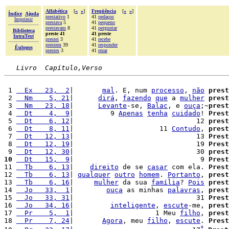
Alfabética
[
«
»
]
Freqüência
[
«
»
]
Índice
Ajuda
prestativo
1
41
pedaços
Imprimir
prestava
5
41
pequeno
prestavam
8
41
perguntar
Biblioteca
preste 41
41 preste
IntraText
prestei
3
41
recebe
prestem
39
41
responder
Èulogos
prestes
3
41
rezar
Livro  Capítulo,Verso
 1 
  Ex   23,  2
|       
mal
. E, num 
processo
, 
não
prest
 2 
  Nm    5, 21
|      
dirá
, 
fazendo
que
 a 
mulher
prest
 3 
  Nm   23, 18
|      
Levante
-se, 
Balac
, e 
ouça
;~
prest
 4 
  Dt    4,  9
|         9 
Apenas
tenha
cuidado
! 
Prest
 5 
  Dt    6, 12
|                              12 
prest
 6 
  Dt    8, 11
|                     11 
Contudo
, 
prest
 7 
  Dt   12, 13
|                              13 
Prest
 8 
  Dt   12, 19
|                              19 
Prest
 9 
  Dt   12, 30
|                              30 
prest
10
  Dt   15,  9
|                               9 
Prest
11 
  Tb    6, 13
|    
direito
 de se 
casar
 com ela. 
Prest
12 
  Tb    6, 13
| 
qualquer
outro
homem
. 
Portanto
, 
prest
13 
  Tb    6, 16
|     
mulher
 da sua 
família
? 
Pois
prest
14 
  Jo   33,  1
|        
ouça
 as minhas 
palavras
, 
prest
15 
  Jo   33, 31
|                              31 
Prest
16 
  Jo   34, 16
|         
inteligente
, 
escute
-me, 
prest
17 
  Pr    5,  1
|                    1 Meu 
filho
, 
prest
18 
  Pr    7, 24
|       
Agora
, meu 
filho
, 
escute
. 
Prest
*