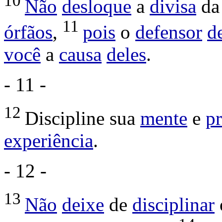
10
Não
desloque
a
divisa
d
11
órfãos
,
pois
o
defensor
d
você
a
causa
deles
.
- 11 -
12
Discipline
sua
mente
e
pr
experiência
.
- 12 -
13
Não
deixe
de
disciplinar