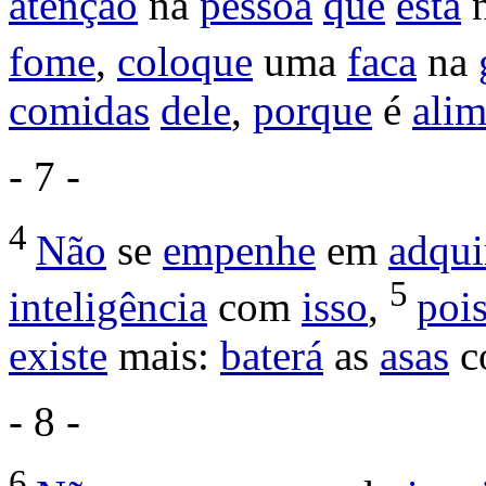
atenção
na
pessoa
que
está
fome
,
coloque
uma
faca
na
comidas
dele
,
porque
é
ali
- 7 -
4
Não
se
empenhe
em
adqui
5
inteligência
com
isso
,
poi
existe
mais:
baterá
as
asas
c
- 8 -
6