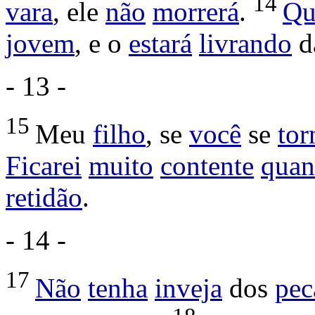
14
vara
, ele
não
morrerá
.
Qu
jovem
, e o
estará
livrando
d
- 13 -
15
Meu
filho
, se
você
se
tor
Ficarei
muito
contente
qua
retidão
.
- 14 -
17
Não
tenha
inveja
dos
pec