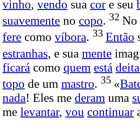
vinho
,
vendo
sua
cor
e seu
32
suavemente
no
copo
.
N
33
fere
como
víbora
.
Então
estranhas
, e sua
mente
imag
ficará
como
quem
está
deit
35
topo
de um
mastro
.
«
Bat
nada
! Eles me
deram
uma
s
me
levantar
,
vou
continuar