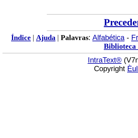
Precede
Índice
|
Ajuda
|
Palavras
:
Alfabética
-
F
Biblioteca
IntraText®
(V7n
Copyright
Èu