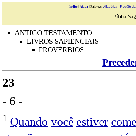
Índice
|
Ajuda
|
Palavras
:
Alfabética
-
Freqüência
Bíblia Sag
ANTIGO TESTAMENTO
LIVROS SAPIENCIAIS
PROVÉRBIOS
Precede
23
- 6 -
1
Quando
você
estiver
com