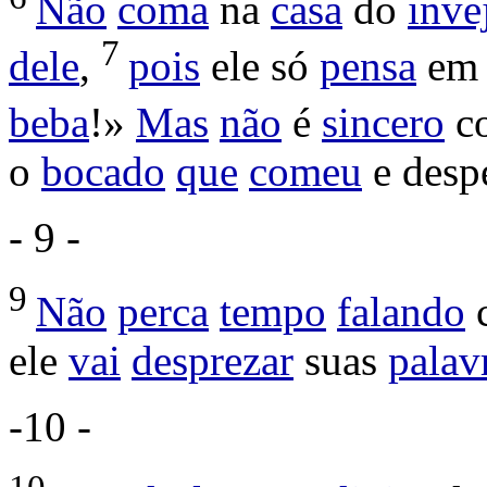
Não
coma
na
casa
do
inve
7
dele
,
pois
ele só
pensa
em 
beba
!»
Mas
não
é
sincero
c
o
bocado
que
comeu
e
desp
- 9 -
9
Não
perca
tempo
falando
ele
vai
desprezar
suas
palav
-10 -