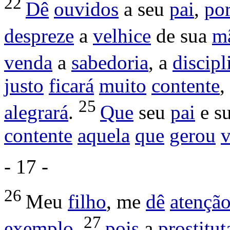
22
Dê
ouvidos
a seu
pai
,
po
despreze
a
velhice
de sua
m
venda
a
sabedoria
, a
discipl
justo
ficará
muito
contente
,
25
alegrará
.
Que
seu
pai
e s
contente
aquela
que
gerou
- 17 -
26
Meu
filho
, me
dê
atençã
27
exemplo
,
pois
a
prostitut