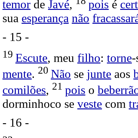
18
temor
de
Javé
,
pois
é
cer
sua
esperança
não
fracassar
- 15 -
19
Escute
, meu
filho
:
torne
-
20
mente
.
Não
se
junte
aos
21
comilões
,
pois
o
beberrã
dorminhoco
se
veste
com
t
- 16 -