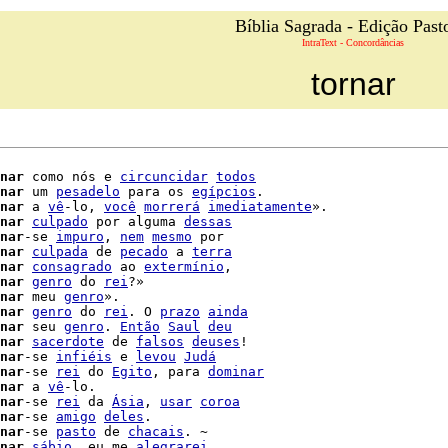
Bíblia Sagrada - Edição Past
IntraText - Concordâncias
tornar
nar
 como nós e 
circuncidar
todos
nar
 um 
pesadelo
 para os 
egípcios
.

nar
 a 
vê
-lo, 
você
morrerá
imediatamente
».

nar
culpado
 por alguma 
dessas
nar
-se 
impuro
, 
nem
mesmo
 por

nar
culpada
 de 
pecado
 a 
terra
nar
consagrado
 ao 
extermínio
,

nar
genro
 do 
rei
?»

nar
 meu 
genro
nar
genro
 do 
rei
. O 
prazo
ainda
nar
 seu 
genro
. 
Então
Saul
deu
nar
sacerdote
 de 
falsos
deuses
!

nar
-se 
infiéis
 e 
levou
Judá
nar
-se 
rei
 do 
Egito
, para 
dominar
nar
 a 
vê
-lo.

nar
-se 
rei
 da 
Ásia
, 
usar
coroa
nar
-se 
amigo
deles
.

nar
-se 
pasto
 de 
chacais
. ~

nar
sábio
, eu me 
alegrarei