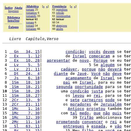
Alfabética
[
«
»
]
Freqüência
[
«
»
]
Índice
Ajuda
tornam
25
61
querubins
Imprimir
tornamos
6
61
roboão
tornando
33
61
testemunhas
Biblioteca
tornar 61
61 tornar
IntraText
tornara
6
60 54
tornará
54
60
abençoou
Èulogos
tornaram
66
60
amém
Livro  Capítulo,Verso
 1 
  Gn   34, 15
|          
condição
: 
vocês
devem
 se 
tor
 2 
  Ex    1, 12
|          de 
Israel
começaram
 a se 
tor
 3 
  Ex   10, 28
|  
apresentar
 de 
novo
. 
Porque
 se eu 
tor
 4 
  Lv    5,  5
|                    5 Se 
alguém
 se 
tor
 5 
  Lv   21, 11
|        
cadáver
, 
porque
não
deverá
tor
 6 
  Dt   24,  4
|     
diante
 de 
Javé
. 
Você
não
deve
tor
 7 
  Js    6, 18
|          
acampamento
 de 
Israel
 se 
tor
 8 
 1Sm   18, 18
|         
pai
 em 
Israel
, para eu me 
tor
 9 
 1Sm   18, 21
|      
segunda
oportunidade
 para se 
tor
10
 1Sm   18, 26
|        uma 
condição
justa
 para se 
tor
11 
 1Sm   18, 27
|          os 
levou
 ao 
rei
, para se 
tor
12 
 2Cr   13,  9
|          e 
sete
carneiros
pode
 se 
tor
13 
 2Cr   21, 11
|         os 
moradores
 de 
Jerusalém
tor
14 
 1Mc    1, 16
|           
Antíoco
projetou
 também 
tor
15 
 1Mc    7, 30
|        com 
tal
medo
, 
que
não
quis
tor
16 
 1Mc   12, 39
|             39 
Trifão
 ambicionava 
tor
17 
 2Mc   11, 14
|      
prometendo
convencer
 o 
rei
 a 
tor
18 
  Sl   63, 11
|         
entregues
 à 
espada
, e 
vão
tor
19 
  Pr   23, 15
|          15 Meu 
filho
, se 
você
 se 
tor