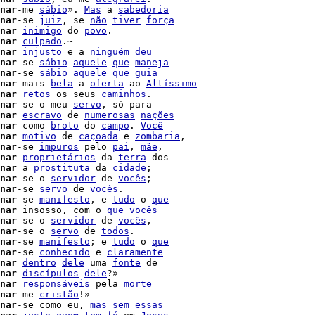
nar
-me 
sábio
». 
Mas
 a 
sabedoria
nar
-se 
juiz
, se 
não
tiver
força
nar
inimigo
 do 
povo
.

nar
culpado
.~

nar
injusto
 e a 
ninguém
deu
nar
-se 
sábio
aquele
que
maneja
nar
-se 
sábio
aquele
que
guia
nar
 mais 
bela
 a 
oferta
 ao 
Altíssimo
nar
retos
 os seus 
caminhos
.

nar
-se o meu 
servo
nar
escravo
 de 
numerosas
nações
nar
 como 
broto
 do 
campo
. 
Você
nar
motivo
 de 
caçoada
 e 
zombaria
,

nar
-se 
impuros
 pelo 
pai
, 
mãe
,

nar
proprietários
 da 
terra
 dos

nar
 a 
prostituta
 da 
cidade
;

nar
-se o 
servidor
 de 
vocês
;

nar
-se 
servo
 de 
vocês
.

nar
-se 
manifesto
, e 
tudo
 o 
que
nar
 insosso, com o 
que
vocês
nar
-se o 
servidor
 de 
vocês
,

nar
-se o 
servo
 de 
todos
.

nar
-se 
manifesto
; e 
tudo
 o 
que
nar
-se 
conhecido
 e 
claramente
nar
dentro
dele
 uma 
fonte
 de

nar
discípulos
dele
?»

nar
responsáveis
 pela 
morte
nar
-me 
cristão
!»

nar
-se como eu, 
mas
sem
essas