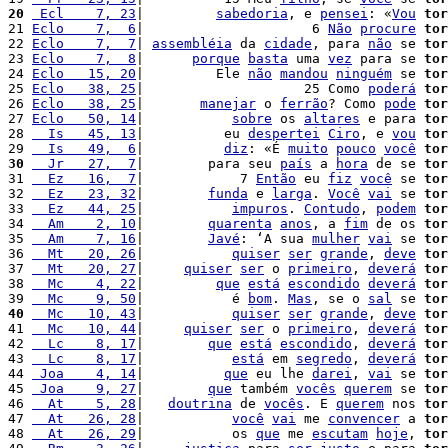
20
 Ecl    7, 23
|         
sabedoria
, e 
pensei
: «
Vou
tor
21 
Eclo    7,  6
|                     6 
Não
procure
tor
22 
Eclo    7,  7
| 
assembléia
 da 
cidade
, para 
não
 se 
tor
23 
Eclo    7,  8
|      
porque
basta
 uma 
vez
 para se 
tor
24 
Eclo   15, 20
|         Ele 
não
mandou
ninguém
 se 
tor
25 
Eclo   38, 25
|                    25 Como 
poderá
tor
26 
Eclo   38, 25
|       
manejar
 o 
ferrão
? Como 
pode
tor
27 
Eclo   50, 14
|           
sobre
 os 
altares
 e para 
tor
28 
  Is   45, 13
|          eu 
despertei
Ciro
, e 
vou
tor
29 
  Is   49,  6
|          
diz
: «É 
muito
pouco
você
tor
30
  Jr   27,  7
|        para seu 
país
 a 
hora
 de se 
tor
31 
  Ez   16,  7
|            7 
Então
 eu 
fiz
você
 se 
tor
32 
  Ez   23, 32
|        
funda
 e 
larga
. 
Você
vai
 se 
tor
33 
  Ez   44, 25
|           
impuros
. 
Contudo
, 
podem
tor
34 
  Am    2, 10
|        
quarenta
anos
, a 
fim
 de os 
tor
35 
  Am    7, 16
|        
Javé
: ‘A sua 
mulher
vai
 se 
tor
36 
  Mt   20, 26
|           
quiser
ser
grande
, 
deve
tor
37 
  Mt   20, 27
|     
quiser
ser
 o 
primeiro
, 
deverá
tor
38 
  Mc    4, 22
|         
que
está
escondido
deverá
tor
39 
  Mc    9, 50
|           é 
bom
. 
Mas
, se o 
sal
 se 
tor
40
  Mc   10, 43
|           
quiser
ser
grande
, 
deve
tor
41 
  Mc   10, 44
|     
quiser
ser
 o 
primeiro
, 
deverá
tor
42 
  Lc    8, 17
|        
que
está
escondido
, 
deverá
tor
43 
  Lc    8, 17
|           
está
 em 
segredo
, 
deverá
tor
44 
 Joa    4, 14
|          
que
 eu lhe 
darei
, 
vai
 se 
tor
45 
 Joa    9, 27
|        
que
 também 
vocês
querem
 se 
tor
46 
  At    5, 28
|   
doutrina
 de 
vocês
. E 
querem
 nos 
tor
47 
  At   26, 28
|           
você
vai
 me 
convencer
 a 
tor
48 
  At   26, 29
|           os 
que
 me 
escutam
hoje
, 
tor