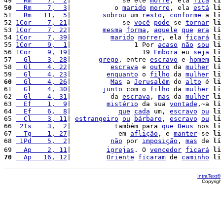
49 
  Rm    7,  2
|             se ele 
morre
, ela 
fica
li
50
  Rm    7,  3
|           o 
marido
morre
, ela 
está
li
51 
  Rm   11,  5
|        
sobrou
 um 
resto
, 
conforme
 a 
li
52 
1Cor    7, 21
|             se 
você
pode
 se 
tornar
li
53 
1Cor    7, 22
|        
mesma
forma
, 
aquele
que
era
li
54 
1Cor    7, 39
|          
marido
morrer
, ela 
ficará
li
55 
1Cor    9,  1
|                1 Por 
acaso
não
sou
li
56 
1Cor    9, 19
|                  19 
Embora
 eu 
seja
li
57 
  Gl    3, 28
|       
grego
, entre 
escravo
 e 
homem
li
58 
  Gl    4, 22
|          
escrava
 e 
outro
 da 
mulher
li
59 
  Gl    4, 23
|         
enquanto
 o 
filho
 da 
mulher
li
60
  Gl    4, 26
|          
Mas
 a 
Jerusalém
 do 
alto
 é 
li
61 
  Gl    4, 30
|        
junto
 com o 
filho
 da 
mulher
li
62 
  Gl    4, 31
|          da 
escrava
, 
mas
 da 
mulher
li
63 
  Ef    1,  9
|         
mistério
 da sua 
vontade
,~a 
li
64 
  Ef    6,  8
|            
que
cada
 um, 
escravo
ou
li
65 
  Cl    3, 11
| 
estrangeiro
ou
bárbaro
, 
escravo
ou
li
66 
 2Ts    3,  2
|           também para 
que
Deus
 nos 
li
67 
  Tg    1, 27
|            em 
aflição
, e 
manter
-se 
li
68 
 1Pd    5,  2
|          
não
 por 
imposição
, 
mas
 de 
li
69 
  Ap    2, 11
|         
igrejas
. O 
vencedor
ficará
li
70
  Ap   16, 12
|         
Oriente
ficaram
 de 
caminho
li
IntraText®
Copyrig