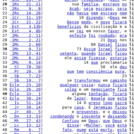
20
 1Rs   21, 21
|            sua 
família
, 
escravo
ou
li
21 
 2Rs    9,  8
|           
Acab
, 
seja
escravo
, 
seja
li
22 
 2Rs   14, 26
|          
não
havia
nem
escravo
nem
li
23 
 1Cr   11, 19
|               19 
dizendo
: «
Deus
 me 
li
24 
 1Cr   21, 22
|          
Desse
modo
, o 
povo
ficará
li
25 
 Est    3,13b
|      
benefícios
 da civilização e a 
li
26 
 Est    4, 8b
|           ao 
rei
 em nosso 
favor
, e 
li
27 
 1Mc    2, 11
|           
enfeite
foi
roubado
; 
era
li
28 
 1Mc    2, 21
|                        21 
Deus
 nos 
li
29 
 1Mc    2, 60
|                    60 
Daniel
ficou
li
30
 1Mc    9, 73
|              73 
Assim
Israel
ficou
li
31 
 1Mc   13, 41
|       
setenta
, 
quando
Israel
ficou
li
32 
 2Mc    6, 22
|         ele 
assim
fizesse
, 
estaria
li
33 
 2Mc    9, 14
|                 14 
que
 proclamaria 
li
34 
  Sl   78, 50
|                        50  ele 
deu
li
35 
  Pr   20,  9
|          
que
tem
consciência
pura
, 
li
36 
  Sb    7, 23
|                                 23 
li
37 
  Sb   19,  7
|          se 
transformou
 em 
caminho
li
38 
Eclo   23, 10
|       
qualquer
coisa
: 
nunca
ficará
li
39 
Eclo   26, 20
|         
culpa
 e um 
negociante
fica
li
40
Eclo   33,  1
|            alguma 
tentação
, 
ficará
li
41 
Eclo   38, 24
|          de 
lazer
. 
Aquele
que
está
li
42 
  Is   51, 14
|              14 O 
preso
logo
sairá
li
43 
  Jr   39, 14
|        para 
casa
. E 
Jeremias
ficou
li
44 
  Jr   40,  5
|            e 
presentes
, e o 
deixou
li
45 
  Dn   13, 53
|   
condenando
 o 
inocente
 e 
deixando
li
46 
  Mt   27, 43
|        
Confiou
 em 
Deus
; 
que
Deus
 o 
li
47 
  Lc   13, 12
|          
disse
: «
Mulher
, 
você
está
li
48 
  Rm    6,  7
|        
fato
, 
quem
está
morto
, 
está
li