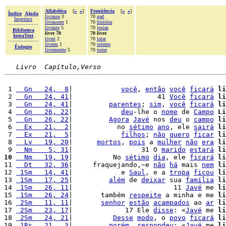
Alfabética
[
«
»
]
Freqüência
[
«
»
]
Índice
Ajuda
livrasse
3
70
gad
Imprimir
livrassem
1
70
história
livraste
5
70
josias
Biblioteca
livre 70
70 livre
IntraText
livrei
2
70
lutar
livrem
1
70
oriente
Èulogos
livremente
5
70
tome
Livro  Capítulo,Verso
 1 
  Gn   24,  8
|            
você
, 
então
você
ficará
li
 2 
  Gn   24, 41
|                     41 
Você
ficará
li
 3 
  Gn   24, 41
|         
parentes
; 
sim
, 
você
ficará
li
 4 
  Gn   26, 22
|            
deu
-lhe o 
nome
 de 
Campo
Li
 5 
  Gn   26, 22
|         
Agora
Javé
 nos 
deu
 o 
campo
li
 6 
  Ex   21,  2
|           no 
sétimo
ano
, ele 
sairá
li
 7 
  Ex   21,  5
|            
filhos
; 
não
quero
ficar
li
 8 
  Lv   19, 20
|      
mortos
, 
pois
 a 
mulher
não
era
li
 9 
  Nm    5, 31
|                 31 O 
marido
estará
li
10
  Nm   19, 19
|          No 
sétimo
dia
, ele 
ficará
li
11 
  Dt   32, 36
|     fraquejando,~e 
não
há
 mais 
nem
li
12 
 1Sm   14, 41
|            e 
Saul
, e a 
tropa
ficou
li
13 
 1Sm   17, 25
|         
além
 de 
deixar
 sua 
família
li
14 
 1Sm   26, 11
|                         11 
Javé
 me 
li
15 
 1Sm   26, 24
|       também 
respeite
 a minha e me 
li
16 
 2Sm   11, 11
|       
senhor
estão
acampados
 ao 
ar
li
17 
 2Sm   23, 17
|             17 Ele 
disse
: «
Javé
 me 
li
18 
 2Sm   24, 21
|          
Desse
modo
, o 
povo
ficará
li
19 
 1Rs   21,  3
|         
porém
, 
respondeu
: «
Javé
 me 
li