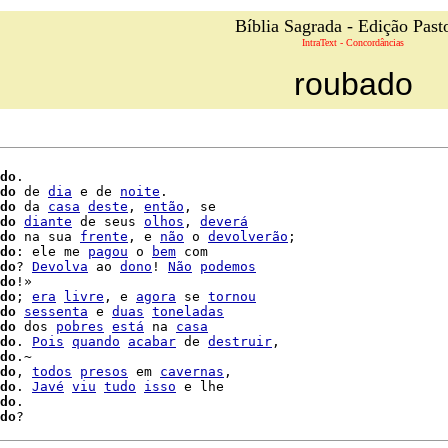
Bíblia Sagrada - Edição Past
IntraText - Concordâncias
roubado
do
.

do
 de 
dia
 e de 
noite
.

do
 da 
casa
deste
, 
então
, se

do
diante
 de seus 
olhos
, 
deverá
do
 na sua 
frente
, e 
não
 o 
devolverão
;

do
: ele me 
pagou
 o 
bem
 com

do
? 
Devolva
 ao 
dono
! 
Não
podemos
do
!»

do
; 
era
livre
, e 
agora
 se 
tornou
do
sessenta
 e 
duas
toneladas
do
 dos 
pobres
está
 na 
casa
do
. 
Pois
quando
acabar
 de 
destruir
,

do
.~

do
, 
todos
presos
 em 
cavernas
,

do
. 
Javé
viu
tudo
isso
 e lhe

do
.

do