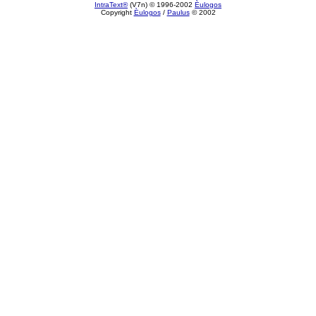
IntraText®
(V7n) © 1996-2002
Èulogos
Copyright
Èulogos
/
Paulus
© 2002