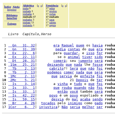
Alfabética
[
«
»
]
Freqüência
[
«
»
]
Índice
Ajuda
rouba
9
17
reúna
Imprimir
roubada
3
17
revelou
roubadas
3
17
rochas
Biblioteca
roubado 17
17 roubado
IntraText
roubados
3
17
sacas
roubam
13
17
saírem
Èulogos
roubando
1
17
segura
Livro  Capítulo,Verso
 1 
  Gn   31, 32
|        
era
Raquel
quem
 os 
havia
rouba
 2 
  Gn   31, 39
|         
pedia
contas
 do 
que
era
rouba
 3 
  Ex   22,  6
|        para 
guardar
, e 
isso
for
rouba
 4 
  Ex   22, 11
|          se o 
animal
tiver
sido
rouba
 5 
  Dt   28, 31
|        
comerá
; seu 
jumento
será
rouba
 6 
 1Sm   25, 21
|     
deixando
que
nada
 lhe 
fosse
rouba
 7 
  Tb    2, 13
|      
cabrito
?! 
Será
que
não
foi
rouba
 8 
  Tb    2, 13
|     
podemos
comer
nada
que
seja
rouba
 9 
 1Mc    2, 11
|       
que
servia
 de 
enfeite
foi
rouba
10
 2Mc    5, 21
|                21 
Depois
 de 
ter
rouba
11 
  Is    3, 14
|        a 
vinha
 e 
tudo
 o 
que
foi
rouba
12 
  Is   33,  1
|        
que
rouba
quando
não
foi
rouba
13 
  Is   33,  1
|          
então
você
 também 
será
rouba
14 
  Is   42, 22
|      
povo
 é um 
povo
 espoliado e 
rouba
15 
  Is   59, 15
|       
desvia
 do 
mal
acaba
sendo
rouba
16 
  Br    4, 26
|  
tocados
 pelo 
inimigo
 como 
gado
rouba
17 
1Cor    6,  7
| 
injustiça
? 
Não
seria
melhor
ser
rouba