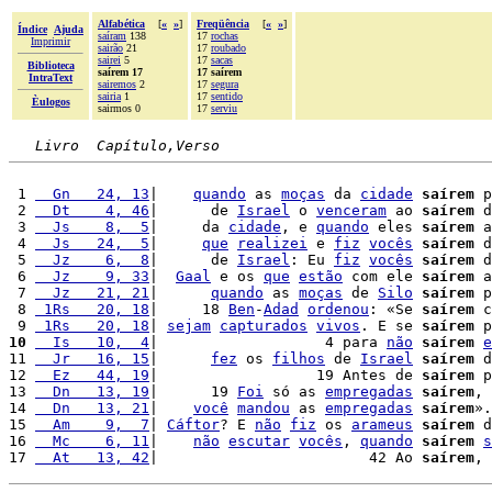
Alfabética
[
«
»
]
Freqüência
[
«
»
]
Índice
Ajuda
saíram
138
17
rochas
Imprimir
sairão
21
17
roubado
sairei
5
17
sacas
Biblioteca
saírem 17
17 saírem
IntraText
sairemos
2
17
segura
sairia
1
17
sentido
Èulogos
sairmos 0
17
serviu
Livro  Capítulo,Verso
 1 
  Gn   24, 13
|    
quando
 as 
moças
 da 
cidade
saírem
 p
 2 
  Dt    4, 46
|      de 
Israel
 o 
venceram
 ao 
saírem
 d
 3 
  Js    8,  5
|     da 
cidade
, e 
quando
 eles 
saírem
 a
 4 
  Js   24,  5
|     
que
realizei
 e 
fiz
vocês
saírem
 d
 5 
  Jz    6,  8
|      de 
Israel
: Eu 
fiz
vocês
saírem
 d
 6 
  Jz    9, 33
|  
Gaal
 e os 
que
estão
 com ele 
saírem
 a
 7 
  Jz   21, 21
|      
quando
 as 
moças
 de 
Silo
saírem
 p
 8 
 1Rs   20, 18
|     18 
Ben
-
Adad
ordenou
: «Se 
saírem
 c
 9 
 1Rs   20, 18
| 
sejam
capturados
vivos
. E se 
saírem
 p
10
  Is   10,  4
|                   4 para 
não
saírem
e
11 
  Jr   16, 15
|      
fez
 os 
filhos
 de 
Israel
saírem
 d
12 
  Ez   44, 19
|                  19 Antes de 
saírem
 p
13 
  Dn   13, 19
|      19 
Foi
 só as 
empregadas
saírem
, 
14 
  Dn   13, 21
|    
você
mandou
 as 
empregadas
saírem
».

15 
  Am    9,  7
| 
Cáftor
? E 
não
fiz
 os 
arameus
saírem
 d
16 
  Mc    6, 11
|    
não
escutar
vocês
, 
quando
saírem
s
17 
  At   13, 42
|                        42 Ao 
saírem
, 