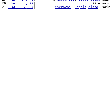
20
 Joa    5, 29
|                             29 e 
sair
21 
  At    7,  7
|          
escravos
. 
Depois
disso
, 
sair