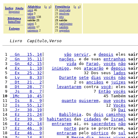
Alfabética
[
«
»
]
Freqüência
[
«
»
]
Índice
Ajuda
sairá
46
21
reservada
Imprimir
saíra
3
21
resolveu
saíram
138
21
reto
Biblioteca
sairão 21
21 sairão
IntraText
sairei
5
21
santíssimo
saírem
17
21
saúdem
Èulogos
sairemos
2
21
segredos
Livro  Capítulo,Verso
 1 
  Gn   15, 14
|        
vão
servir
, e 
depois
 eles 
sair
 2 
  Gn   35, 11
|      
nações
, e de suas 
entranhas
sair
 3 
  Gn   42, 15
|         
vida
 do 
Faraó
, 
vocês
não
sair
 4 
  Ex    1, 10
|   
inimigo
, nos 
atacarão
 e 
depois
sair
 5 
  Ex   25, 32
|                32 Dos seus 
lados
sair
 6 
  Lv    8, 33
|      
Durante
sete
dias
vocês
não
sair
 7 
  Dt   21,  2
|            2 os 
anciãos
 e 
juízes
sair
 8 
  Dt   28,  7
|     
levantarem
 contra 
você
; eles 
sair
 9 
  Js    8,  7
|                    7 
Então
vocês
sair
10
 1Mc   10, 45
|                        45 Também 
sair
11 
  Is    8,  9
|       
quanto
quiserem
, 
que
vocês
sair
12 
  Is   55, 12
|                         12 
Vocês
sair
13 
  Jr   30, 19
|                           19 
Daí
sair
14 
  Ez   21, 24
|      
Babilônia
. Os 
dois
caminhos
sair
15 
  Ez   39,  9
| 
habitantes
 das 
cidades
 de 
Israel
sair
16 
  Ez   42, 14
|   
entrarem
 aí, os 
sacerdotes
não
sair
17 
  Ez   46,  9
|        
norte
 para se prostrarem, 
sair
18 
  Ez   46,  9
|     
entraram
 pelo 
pórtico
 do 
sul
sair
19 
  Zc   14,  8
|         8 
Nesse
dia
, 
águas
vivas
sair