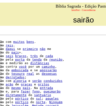
Bíblia Sagrada - Edição Past
IntraText - Concordâncias
sairão
ão
 com 
muitos
bens
.

ão
reis
.

ão
daqui
 se 
primeiro
não
 me

ão
 do 
país
».

ão
seis
braços
, 
três
 de 
cada
ão
 pela 
porta
 da 
tenda
 da 
reunião
,

ão
 e medirão as 
distâncias
ão
 contra 
você
 por um 
caminho
,

ão
 da 
emboscada
 e se 
apossarão
ão
 do 
tesouro
real
 as 
despesas
ão
derrotados
;

ão
 com 
alegria
 e 
serão
conduzidos
ão
ação
 de 
graças
 e 
gritos
ão
 do 
mesmo
país
. Na 
entrada
ão
 e, para 
fazer
fogo
, 
queimarão
ão
diretamente
 do 
santuário
ão
 pelo 
pórtico
 do 
sul
; 
aqueles
ão
 pelo 
pórtico
 do 
norte
. 
Ninguém
ão
 de 
Jerusalém
. 
Metade
correrá