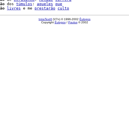
ão
 dos 
túmulos
: 
aqueles
que
ão
livres
 e me 
prestarão
culto
IntraText®
(V7n) © 1996-2002
Èulogos
Copyright
Èulogos
/
Paulus
© 2002