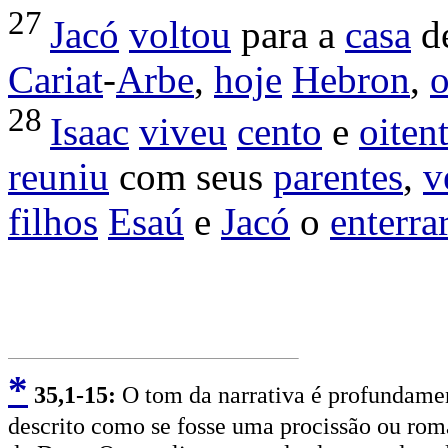
27
Jacó
voltou
para a
casa
d
Cariat
-
Arbe
,
hoje
Hebron
,
28
Isaac
viveu
cento
e
oiten
reuniu
com seus
parentes
,
v
filhos
Esaú
e
Jacó
o
enterra
*
3
5,1-15:
O tom da narrativa é profundamen
descrito como se fosse uma procissão ou roma