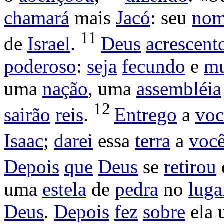
chamará
mais
Jacó
: seu
no
11
de
Israel
.
Deus
acrescent
poderoso
:
seja
fecundo
e
mu
uma
nação
, uma
assembléia
12
sairão
reis
.
Entrego
a
voc
Isaac
;
darei
essa
terra
a
voc
Depois
que
Deus
se
retirou
uma
estela
de
pedra
no
luga
Deus
.
Depois
fez
sobre
ela