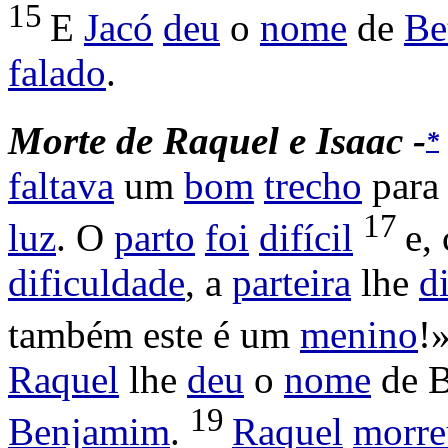
15
E
Jacó
deu
o
nome
de
Be
falado
.
Morte
de
Raquel
e
Isaac -
*
faltava
um
bom
trecho
par
17
luz
. O
parto
foi
difícil
e,
dificuldade
, a
parteira
lhe
d
também este é um
menino
!
Raquel
lhe
deu
o
nome
de
B
19
Benjamim
.
Raquel
morre