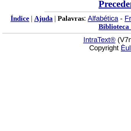
Precede
Índice
|
Ajuda
|
Palavras
:
Alfabética
-
F
Biblioteca
IntraText®
(V7n
Copyright
Èu