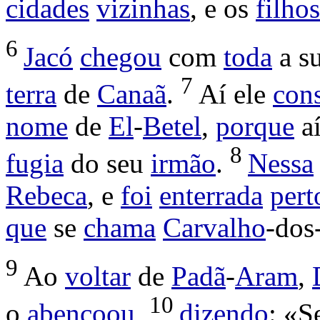
cidades
vizinhas
, e os
filhos
6
Jacó
chegou
com
toda
a s
7
terra
de
Canaã
.
Aí ele
cons
nome
de
El
-
Betel
,
porque
a
8
fugia
do seu
irmão
.
Nessa
Rebeca
, e
foi
enterrada
pert
que
se
chama
Carvalho
-dos
9
Ao
voltar
de
Padã
-
Aram
,
10
o
abençoou
,
dizendo
: «