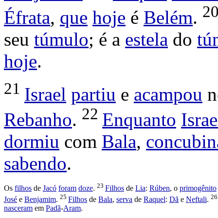
2
Éfrata
,
que
hoje
é
Belém
.
seu
túmulo
; é a
estela
do
tú
hoje
.
21
Israel
partiu
e
acampou
n
22
Rebanho
.
Enquanto
Israe
dormiu
com
Bala
,
concubin
sabendo
.
23
Os
filhos
de
Jacó
foram
doze
.
Filhos
de
Lia
:
Rúben
, o
primogênito
25
2
José
e
Benjamim
.
Filhos
de
Bala
,
serva
de
Raquel
:
Dã
e
Neftali
.
nasceram
em
Padã
-
Aram
.