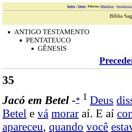
Índice
|
Ajuda
|
Palavras
:
Alfabética
-
Freqüência
Bíblia Sag
ANTIGO TESTAMENTO
PENTATEUCO
GÊNESIS
Precede
35
1
Jacó
em
Betel -
Deus
dis
*
Betel
e
vá
morar
aí. E aí
con
apareceu
,
quando
você
esta