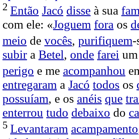
2
Então
Jacó
disse
à sua
fam
com ele: «
Joguem
fora
os
d
meio
de
vocês
,
purifiquem
-
subir
a
Betel
,
onde
farei
u
perigo
e me
acompanhou
em
entregaram
a
Jacó
todos
os
possuíam
, e os
anéis
que
tr
enterrou
tudo
debaixo
do
c
5
Levantaram
acampamento