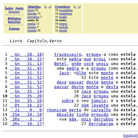
Alfabética
[
«
»
]
Freqüência
[
«
»
]
Índice
Ajuda
esteja
92
16
escondidos
Imprimir
estejam
51
16
estabelecer
estejamos
2
16
estado
Biblioteca
estela 16
16 estela
IntraText
estelas
11
16
esterco
estemo
6
16
estêvão
Èulogos
estenda
28
16
estrela
Livro  Capítulo,Verso
 1 
  Gn   28, 18
|    
travesseiro
, 
ergueu
-a como 
estela
 
 2 
  Gn   28, 22
|     esta 
pedra
que
ergui
 como 
estela
 3 
  Gn   31, 13
|    
Betel
, 
onde
você
ungiu
 uma 
estela
 
 4 
  Gn   31, 45
|     uma 
pedra
 e a 
ergueu
 como 
estela
.

 5 
  Gn   31, 51
|      
Jacó
: «
Olhe
 este 
monte
 e 
estela
 6 
  Gn   31, 52
|               52 Este 
monte
 e 
estela
 7 
  Gn   31, 52
|     
devo
passar
deste
monte
 e 
estela
 
 8 
  Gn   31, 52
|    
passar
deste
monte
 e 
desta
estela
 
 9 
  Gn   35, 14
|            14 
Jacó
ergueu
 uma 
estela
 
10
  Gn   35, 20
|            20 
Jacó
ergueu
 uma 
estela
11 
  Gn   35, 20
|       
sobre
 o seu 
túmulo
; é a 
estela
 
12 
  Dt   16, 22
|            22 
nem
levante
 uma 
estela
,
13 
  Jz    9,  6
| 
reuniram
perto
 do 
carvalho
 da 
estela
14 
 2Sm   18, 18
|     
Absalão
tinha
erguido
 uma 
estela
,
15 
 2Rs    3,  2
|      sua 
mãe
, 
pois
derrubou
 a 
estela
 
16 
 2Rs   10, 27
|               27 
Derrubaram
 a 
estela
 
IntraText®