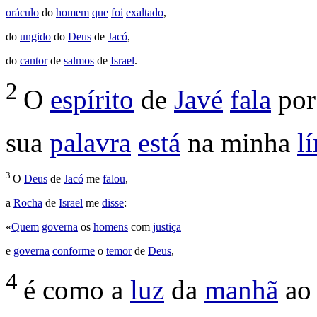
oráculo
do
homem
que
foi
exaltado
,
do
ungido
do
Deus
de
Jacó
,
do
cantor
de
salmos
de
Israel
.
2
O
espírito
de
Javé
fala
por
sua
palavra
está
na minha
l
3
O
Deus
de
Jacó
me
falou
,
a
Rocha
de
Israel
me
disse
:
«
Quem
governa
os
homens
com
justiça
e
governa
conforme
o
temor
de
Deus
,
4
é como a
luz
da
manhã
a