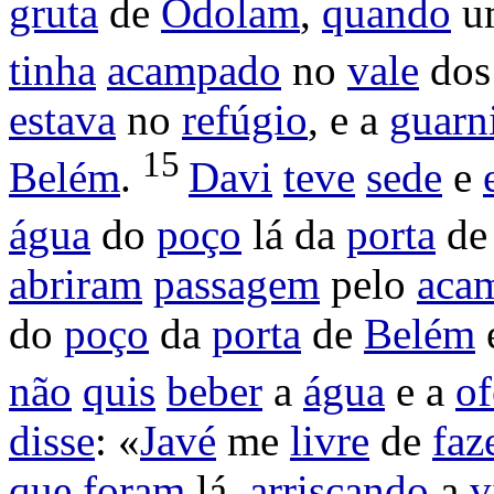
gruta
de
Odolam
,
quando
u
tinha
acampado
no
vale
do
estava
no
refúgio
, e a
guarn
15
Belém
.
Davi
teve
sede
e
água
do
poço
lá da
porta
d
abriram
passagem
pelo
aca
do
poço
da
porta
de
Belém
não
quis
beber
a
água
e a
of
disse
: «
Javé
me
livre
de
faz
que
foram
lá,
arriscando
a
v