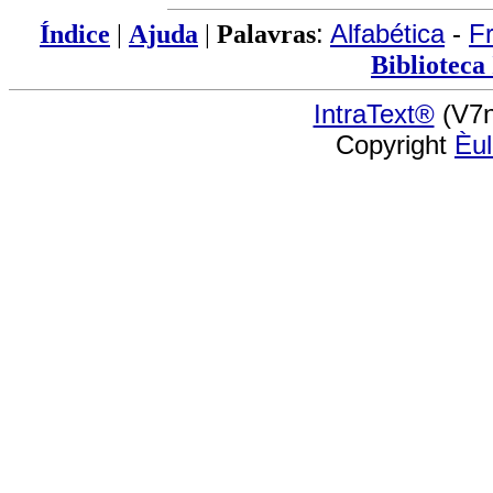
Índice
|
Ajuda
|
Palavras
:
Alfabética
-
F
Biblioteca
IntraText®
(V7n
Copyright
Èu