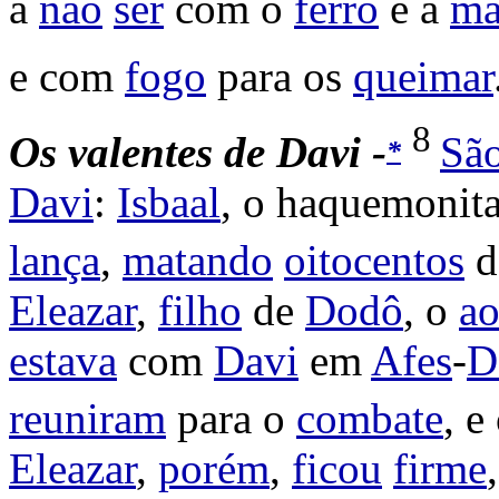
a
não
ser
com o
ferro
e a
ma
e com
fogo
para os
queimar
8
Os
valentes
de
Davi -
Sã
*
Davi
:
Isbaal
, o
haquemonit
lança
,
matando
oitocentos
d
Eleazar
,
filho
de
Dodô
, o
ao
estava
com
Davi
em
Afes
-
D
reuniram
para o
combate
, e
Eleazar
,
porém
,
ficou
firme