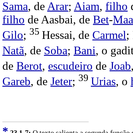
Sama
, de
Arar
;
Aiam
,
filho
filho
de
Aasbai
, de
Bet
-
Maa
35
Gilo
;
Hessai
, de
Carmel
;
Natã
, de
Soba
;
Bani
, o
gadi
de
Berot
,
escudeiro
de
Joab
39
Gareb
, de
Jeter
;
Urias
, o
*
2
3,1-7:
O texto salienta a segunda função 