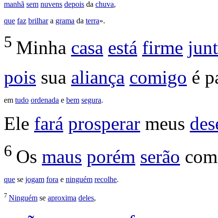
manhã
sem
nuvens
depois
da
chuva
,
que
faz
brilhar
a
grama
da
terra
».
5
Minha
casa
está
firme
jun
pois
sua
aliança
comigo
é p
em
tudo
ordenada
e
bem
segura
.
Ele
fará
prosperar
meus
des
6
Os
maus
porém
serão
co
que
se
jogam
fora
e
ninguém
recolhe
.
7
Ninguém
se
aproxima
deles
,