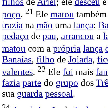
filhos
de
Ariel
; ele
desceu
e
21
poço
.
Ele
matou
também
trazia
na
mão
uma
lança
:
Ba
pedaço
de
pau
,
arrancou
a
l
matou
com a
própria
lança
Banaías
,
filho
de
Joiada
,
fi
23
valentes
.
Ele
foi
mais
fa
fazia
parte
do
grupo
dos
Tr
sua
guarda
pessoal
.
24