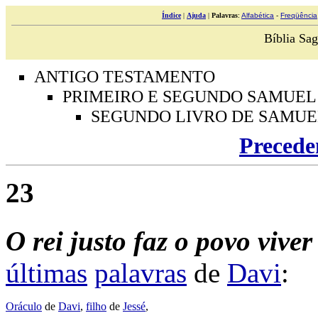
Índice
|
Ajuda
|
Palavras
:
Alfabética
-
Freqüência
Bíblia Sag
ANTIGO TESTAMENTO
PRIMEIRO E SEGUNDO SAMUEL
SEGUNDO LIVRO DE SAMUE
Precede
23
O
rei
justo
faz
o
povo
viver
últimas
palavras
de
Davi
:
Oráculo
de
Davi
,
filho
de
Jessé
,