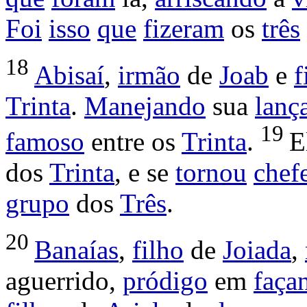
Foi
isso
que
fizeram
os
três
18
Abisaí
,
irmão
de
Joab
e
f
Trinta
.
Manejando
sua
lanç
19
famoso
entre os
Trinta
.
E
dos
Trinta
, e se
tornou
chef
grupo
dos
Três
.
20
Banaías
,
filho
de
Joiada
,
aguerrido
,
pródigo
em
faça