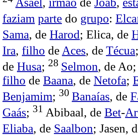
Asael
,
irmão
de
Joab
,
est
faziam
parte
do
grupo
:
Elca
Sama
, de
Harod
;
Elica
, de
H
Ira
,
filho
de
Aces
, de
Técua
28
de
Husa
;
Selmon
, de Ao
filho
de
Baana
, de
Netofa
;
E
30
Benjamim
;
Banaías
, de
F
31
Gaás
;
Abibaal
, de
Bet
-
Ar
Eliaba
, de
Saalbon
;
Jasen
, 