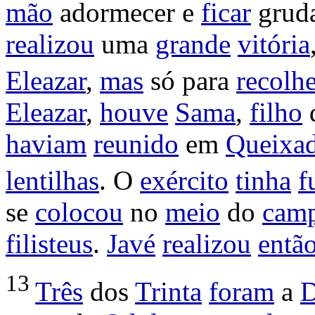
mão
adormecer
e
ficar
grud
realizou
uma
grande
vitória
Eleazar
,
mas
só para
recolhe
Eleazar
,
houve
Sama
,
filho
d
haviam
reunido
em
Queixa
lentilhas
. O
exército
tinha
f
se
colocou
no
meio
do
cam
filisteus
.
Javé
realizou
entã
13
Três
dos
Trinta
foram
a
D