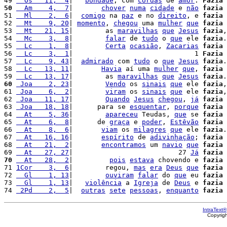
49 
  Os   11,  4
|   
bondade
, com 
cordas
 de 
amor
. 
Fazia
 
50
  Am    4,  7
|       
chover
numa
cidade
 e 
não
fazia
51 
  Ml    2,  6
|  
comigo
 na 
paz
 e no 
direito
, e 
fazia
52 
  Mt    9, 20
| 
momento
, 
chegou
 uma 
mulher
que
fazia
53 
  Mt   21, 15
|        as 
maravilhas
que
Jesus
fazia
,
54 
  Mc    3,  8
|        
falar
 de 
tudo
 o 
que
 ele 
fazia
.

55 
  Lc    1,  8
|        
Certa
ocasião
, 
Zacarias
fazia
 
56 
  Lc    3,  1
|                              1 
Fazia
57 
  Lc    9, 43
|  
admirado
 com 
tudo
 o 
que
Jesus
fazia
.
58 
  Lc   13, 11
|       
Havia
 aí uma 
mulher
que
, 
fazia
59 
  Lc   13, 17
|        as 
maravilhas
que
Jesus
fazia
.
60
 Joa    2, 23
|        
Vendo
 os 
sinais
que
 ele 
fazia
,
61 
 Joa    6,  2
|        
viram
 os 
sinais
que
 ele 
fazia
,
62 
 Joa   11, 17
|        
Quando
Jesus
chegou
, 
já
fazia
63 
 Joa   18, 18
|      para se 
esquentar
, 
porque
fazia
64 
  At    5, 36
|        
apareceu
 Teudas, 
que
 se 
fazia
65 
  At    6,  8
|      de 
graça
 e 
poder
, 
Estêvão
fazia
66 
  At    8,  6
|       
viam
 os 
milagres
que
 ele 
fazia
.

67 
  At   16, 16
|       
espírito
 de 
adivinhação
; 
fazia
68 
  At   21,  2
|       
encontramos
 um 
navio
que
fazia
 
69 
  At   27, 27
|                          27 
Já
fazia
70
  At   28,  2
|         
pois
estava
 chovendo e 
fazia
71 
1Cor    3,  6
|        regou, 
mas
era
Deus
que
fazia
72 
  Gl    1, 13
|        
ouviram
falar
 do 
que
 eu 
fazia
73 
  Gl    1, 13
|   
violência
 a 
Igreja
 de 
Deus
 e 
fazia
 
74 
 2Pd    2,  5
|  
outras
sete
pessoas
, 
enquanto
fazia
IntraText®
Copyrig