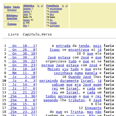
Alfabética
[
«
»
]
Freqüência
[
«
»
]
Índice
Ajuda
fazerem
5
74
encontraram
Imprimir
fazeres
2
74
esquerda
fazes
32
74
faço
Biblioteca
fazia 74
74 fazia
IntraText
faziam
43
74
fio
fé
308
74
gedeão
Èulogos
febe
1
74
imigrante
Livro  Capítulo,Verso
 1 
  Gn   18,  1
|       à 
entrada
 da 
tenda
, 
pois
fazia
 2 
  Gn   26,  8
|      
Isaac
 se 
encontrava
 aí 
já
fazia
 3 
  Gn   38, 10
|                   10 O 
que
 ele 
fazia
 4 
  Gn   39,  3
|     
Javé
estava
 com 
José
 e 
que
fazia
 5 
  Gn   39, 22
|    organizava 
tudo
 o 
que
 aí se 
fazia
.

 6 
  Gn   39, 23
|  
porque
Javé
estava
 com 
José
 e 
fazia
 7 
  Ex   18, 14
|     
Moisés
viu
tudo
 o 
que
 este 
fazia
 
 8 
  Nm   11,  8
|        
cozinhava
numa
panela
 e 
fazia
 9 
  Jz    2, 18
|            18 
Quando
Javé
 lhes 
fazia
10
  Jz    4,  3
| 
oprimindo
duramente
Israel
, 
já
fazia
11 
  Jz   14,  4
|       
sabiam
que
era
Javé
quem
fazia
12 
  Jz   17,  6
|       
rei
 em 
Israel
, e 
cada
 um 
fazia
 
13 
  Jz   21, 25
|       
rei
 em 
Israel
, e 
cada
 um 
fazia
 
14 
 2Sm    3, 36
|    
todos
aprovavam
 o 
que
 o 
rei
fazia
.

15 
 2Sm    8,  6
|   
pagando
-lhe 
tributos
. E 
Javé
fazia
16 
 2Sm   15,  6
|                          6 Ele 
fazia
 
17 
 2Sm   15, 12
|                    12 
Enquanto
fazia
 
18 
 2Sm   23, 23
|      do 
que
 os 
Trinta
, 
mas
não
fazia
19 
 1Rs   10, 21
|    também de 
ouro
puro
. 
Não
 se 
fazia