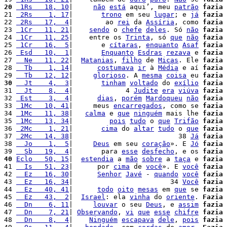
20
 1Rs   18, 10
|     
não
está
 aqui’, meu 
patrão
fazia
 
21 
 2Rs    1, 17
|       
trono
 em seu 
lugar
; e 
já
fazia
22 
 2Rs   17,  4
|        ao 
rei
 da 
Assíria
, como 
fazia
23 
 1Cr   11, 21
|    
sendo
 o 
chefe
deles
. Só 
não
fazia
24 
 1Cr   11, 25
|    entre os 
Trinta
, só 
que
não
fazia
25 
 1Cr   16,  5
|       e 
cítaras
, 
enquanto
Asaf
fazia
26 
 Esd   10,  1
|       
Enquanto
Esdras
rezava
 e 
fazia
 
27 
  Ne   11, 22
|  
Matanias
, 
filho
 de 
Micas
. Ele 
fazia
28 
  Tb    1, 14
|      
costumava
ir
 à 
Média
 e aí 
fazia
 
29 
  Tb   12, 12
|     
glorioso
. A 
mesma
coisa
 eu 
fazia
30
  Jt    4,  3
|       
tinham
voltado
 do 
exílio
fazia
31 
  Jt    8,  4
|             4 
Judite
era
viúva
fazia
32 
 Est    3,  4
|      
dias
, 
porém
Mardoqueu
não
fazia
33 
 1Mc   10, 41
|     meus 
encarregados
, como se 
fazia
 
34 
 1Mc   11, 38
|   
calma
 e 
que
ninguém
 mais lhe 
fazia
35 
 1Mc   13, 34
|         
pois
tudo
 o 
que
Trifão
fazia
36 
 2Mc    1, 21
|       
cima
 do 
altar
tudo
 o 
que
fazia
37 
 2Mc   14, 38
|                          38 
Já
fazia
38 
  Jo    1,  5
|     
Deus
 em seu 
coração
». E 
Jó
fazia
39 
  Sb   19,  4
|       para 
esse
desfecho
, e os 
fazia
40
Eclo   50, 15
|  
estendia
 a 
mão
sobre
 a 
taça
 e 
fazia
 
41 
  Is   51, 23
|      por 
cima
 de 
você
». E 
você
fazia
 
42 
  Ez   16, 30
|      
Senhor
Javé
 - 
quando
você
fazia
43 
  Ez   16, 34
|                        34 
Você
fazia
 
44 
  Ez   40, 41
|      
todo
oito
mesas
 em 
que
 se 
fazia
 
45 
  Ez   43,  2
|  
Israel
: ela 
vinha
 do 
oriente
. 
Fazia
 
46 
  Dn    6, 11
|     
louvar
 o seu 
Deus
, e 
assim
fazia
47 
  Dn    7, 21
| 
Observando
, 
vi
que
esse
chifre
fazia
48 
  Dn    8,  4
|    
Ninguém
escapava
dele
, 
pois
fazia
 