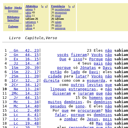
Alfabética
[
«
»
]
Freqüência
[
«
»
]
Índice
Ajuda
sabeus
3
26
reconheceram
Imprimir
sabia
49
26
reconstruir
sábia
11
26
ritual
Biblioteca
sabiam 26
26 sabiam
IntraText
sabíamos
1
26
saíam
sabias
1
26
sárvia
Èulogos
sábias
4
26
sentenças
Livro  Capítulo,Verso
 1 
  Gn   42, 23
|                    23 Eles 
não
sabiam
 2 
  Gn   44, 15
|       
vocês
fizeram
? 
Vocês
não
sabiam
 3 
  Ex   16, 15
|        
Que
 é 
isso
?» 
Porque
não
sabiam
 4 
  Jz   14,  4
|                4 Seus 
pais
não
sabiam
 5 
 1Sm   20, 39
|       
porque
 só 
Jônatas
 e 
Davi
sabiam
 6 
 1Sm   22, 17
|    
estão
 do 
lado
 de 
Davi
; eles 
sabiam
 7 
 2Sm   11, 20
|   
cidade
 para 
lutar
? 
Vocês
não
sabiam
 8 
 1Cr   12,  2
| 
direita
 como com a 
esquerda
, e 
sabiam
 9 
 2Cr   34, 12
|        como 
outros
levitas
que
sabiam
10
  Ne   13, 24
|    
línguas
estrangeiras
, e 
não
sabiam
11 
 2Mc   14, 32
|     
disseram
 e 
juraram
que
não
sabiam
12 
  Jr   44, 15
|               15 Os 
homens
que
sabiam
13 
  Mc    1, 34
|   
muitos
demônios
. Os 
demônios
sabiam
14 
  Mc   14, 40
|    
pesados
 de 
sono
. E eles 
não
sabiam
15 
  Lc    2, 49
|     Por 
que
 me 
procuravam
? 
Não
sabiam
16 
  Lc    4, 41
|      
falar
, 
porque
 os 
demônios
sabiam
17 
  Lc    8, 53
|        a 
zombar
 de 
Jesus
, 
pois
sabiam
18 
  Lc   19, 48
|                     48 
Mas
não
sabiam
19 
  Lc   20,  7
|       eles 
responderam
que
não
sabiam