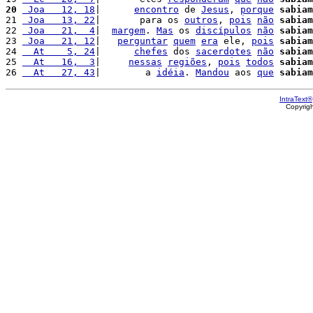
20
 Joa   12, 18
|      
encontro
 de 
Jesus
, 
porque
sabiam
21 
 Joa   13, 22
|       para os 
outros
, 
pois
não
sabiam
22 
 Joa   21,  4
|  
margem
. 
Mas
 os 
discípulos
não
sabiam
23 
 Joa   21, 12
|   
perguntar
quem
era
 ele, 
pois
sabiam
24 
  At    5, 24
|      
chefes
 dos 
sacerdotes
não
sabiam
25 
  At   16,  3
|     
nessas
regiões
, 
pois
todos
sabiam
26 
  At   27, 43
|        a 
idéia
. 
Mandou
 aos 
que
sabiam
IntraText®
Copyrig