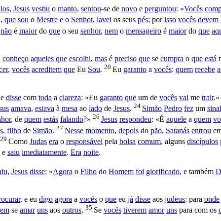
ulos
,
Jesus
vestiu
o
manto
,
sentou
-se de
novo
e
perguntou
: «
Vocês
comp
u,
que
sou
o
Mestre
e o
Senhor
,
lavei
os seus
pés
; por
isso
vocês
devem
não
é
maior
do
que
o seu
senhor
,
nem
o
mensageiro
é
maior
do
que
aq
u
conheço
aqueles
que
escolhi
,
mas
é
preciso
que
se
cumpra
o
que
está
20
cer
,
vocês
acreditem
que
Eu
Sou
.
Eu
garanto
a
vocês
:
quem
recebe
a
e
disse
com
toda
a
clareza
: «Eu
garanto
que
um de
vocês
vai
me
trair
.
24
sus
amava
,
estava
à
mesa
ao
lado
de
Jesus
.
Simão
Pedro
fez
um
sina
26
hor
, de
quem
estás
falando
?»
Jesus
respondeu
: «É
aquele
a
quem
vo
27
es
,
filho
de
Simão
.
Nesse
momento
,
depois
do
pão
,
Satanás
entrou
e
29
Como
Judas
era
o
responsável
pela
bolsa
comum
, alguns
discípulos
e
saiu
imediatamente
.
Era
noite
.
aiu
,
Jesus
disse
: «
Agora
o
Filho
do
Homem
foi
glorificado
, e também
D
rocurar
, e eu
digo
agora
a
vocês
o
que
eu
já
disse
aos
judeus
: para
onde
35
vem
se
amar
uns
aos
outros
.
Se
vocês
tiverem
amor
uns
para com os