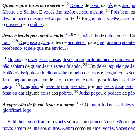
12
Quem segue Jesus deve servir -
Depois
de
lavar
os
pés
dos
discíp
14
Mestre
e o
Senhor
. E
vocês
têm
razão
; eu
sou
mesmo
.
Pois
bem
: e
16
devem
fazer
a
mesma
coisa
que
eu
fiz
.
Eu
garanto
a
vocês
: o
servo
o
puserem
em
prática
.»
18 «
*
Jesus é traído por um discípulo -
Eu
não
falo
de
todos
vocês
. E
19
trair
!’
Digo
isso
agora
, antes de
acontecer
, para
que
,
quando
aconte
recebendo
aquele
que
me
enviou
.»
21
Depois
de
dizer
essas
coisas
,
Jesus
ficou
profundamente
comovido
23
não
sabiam
de
quem
Jesus
estava
falando
.
Um
deles
,
aquele
que
Je
Então
o
discípulo
se
inclinou
sobre
o
peito
de
Jesus
e
perguntou
: «
Sen
Jesus
pegou
um
pedaço
de
pão
, o
molhou
e o
deu
para
Judas
Iscariot
28
logo
.»
Ninguém
aí
presente
compreendeu
por
que
Jesus
disse
isso
.
30
festa
ou
dar
alguma
coisa
aos
pobres
.
Judas
pegou
o
pedaço
de
pão
31
*
A
expressão de fé em Jesus é o amor -
Quando
Judas
Iscariotes
s
glorificará
logo
.
33
Filhinhos
:
vou
ficar
com
vocês
só mais um
pouco
.
Vocês
vão
me
p
novo
:
amem
-se
uns
aos
outros
.
Assim
como eu
amei
vocês
,
vocês
de