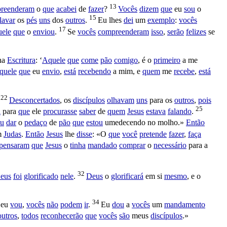
13
reenderam
o
que
acabei
de
fazer
?
Vocês
dizem
que
eu
sou
o
15
lavar
os
pés
uns
dos
outros
.
Eu lhes
dei
um
exemplo
:
vocês
17
uele
que
o
enviou
.
Se
vocês
compreenderam
isso
,
serão
felizes
se
na
Escritura
: ‘
Aquele
que
come
pão
comigo
, é o
primeiro
a me
quele
que
eu
envio
,
está
recebendo
a mim, e
quem
me
recebe
,
está
22
»
Desconcertados
, os
discípulos
olhavam
uns
para os
outros
,
pois
25
l
para
que
ele
procurasse
saber
de
quem
Jesus
estava
falando
.
u
dar
o
pedaço
de
pão
que
estou
umedecendo
no
molho
.»
Então
m
Judas
.
Então
Jesus
lhe
disse
: «O
que
você
pretende
fazer
,
faça
pensaram
que
Jesus
o
tinha
mandado
comprar
o
necessário
para a
32
eus
foi
glorificado
nele
.
Deus
o
glorificará
em si
mesmo
, e o
34
eu
vou
,
vocês
não
podem
ir
.
Eu
dou
a
vocês
um
mandamento
outros
,
todos
reconhecerão
que
vocês
são
meus
discípulos
.»