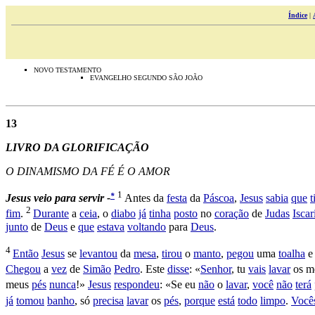
Índice
|
NOVO TESTAMENTO
EVANGELHO SEGUNDO SÃO JOÃO
13
LIVRO DA GLORIFICAÇÃO
O DINAMISMO DA FÉ É O AMOR
1
*
Jesus veio para servir -
Antes da
festa
da
Páscoa
,
Jesus
sabia
que
t
2
fim
.
Durante
a
ceia
, o
diabo
já
tinha
posto
no
coração
de
Judas
Iscar
junto
de
Deus
e
que
estava
voltando
para
Deus
.
4
Então
Jesus
se
levantou
da
mesa
,
tirou
o
manto
,
pegou
uma
toalha
Chegou
a
vez
de
Simão
Pedro
. Este
disse
: «
Senhor
, tu
vais
lavar
os m
meus
pés
nunca
!»
Jesus
respondeu
: «Se eu
não
o
lavar
,
você
não
terá
já
tomou
banho
, só
precisa
lavar
os
pés
,
porque
está
todo
limpo
.
Você