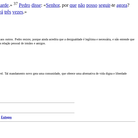
37
tarde
.»
Pedro
disse
: «
Senhor
, por
que
não
posso
seguir
-te
agora
?
rá
três
vezes
.»
s outros. Pedro resiste, porque ainda acredita que a desigualdade é legítima e necessária, e não entende que
a relação pessoal de irmãos e amigos.
 Tal mandamento novo gera uma comunidade, que oferece uma alternativa de vida digna e liberdade
|
Èulogos