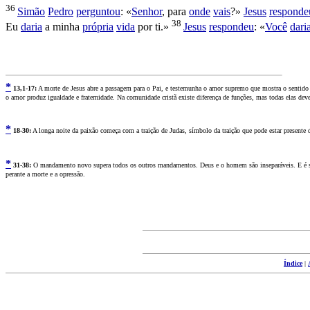
36
Simão
Pedro
perguntou
: «
Senhor
, para
onde
vais
?»
Jesus
responde
38
Eu
daria
a minha
própria
vida
por ti.»
Jesus
respondeu
: «
Você
dari
*
13
,1-17:
A morte de Jesus abre a passagem para o Pai, e testemunha o amor supremo que mostra o sentido de
o amor produz igualdade e fraternidade. Na comunidade cristã existe diferença de funções, mas todas elas dev
*
18
-30:
A longa noite da paixão começa com a traição de Judas, símbolo da traição que pode estar presente 
*
3
1-38:
O mandamento novo supera todos os outros mandamentos. Deus e o homem são inseparáveis. E é s
perante a morte e a opressão.
Índice
|