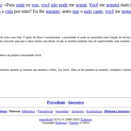
u
: «Para
onde
eu
vou
,
você
não
pode
me
seguir
.
Você
me
seguirá
mais
a
a
vida
por mim? Eu lhe
garanto
: antes
que
o
galo
cante
,
você
me
nega
 toda a sua vida. O gesto de Jesus é ensinamento: a autoridade só pode ser entendida como função de serviço ao
em concorrer para que o amor mútuo seja eficaz. Já não se justifica nenhum tipo de superioridade, mas somente 
dentro da própria comunidade cristã.
omente amando ao homem que amamos a Deus. Em Jesus, Deus se fez presente no homem, tornando-o intocável.
Precedente
-
Sucessivo
Ajuda
|
Palavras
:
Alfabética
-
Freqüência
-
Invertidas
-
Tamanho
-
Estatísticas
|
Biblioteca IntraText
IntraText®
(V7n) © 1996-2002
Èulogos
Copyright
Èulogos
/
Paulus
© 2002