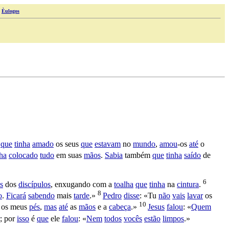
|
Èulogos
,
que
tinha
amado
os seus
que
estavam
no
mundo
,
amou
-os
até
o
nha
colocado
tudo
em suas
mãos
.
Sabia
também
que
tinha
saído
de
6
s
dos
discípulos
,
enxugando
com a
toalha
que
tinha
na
cintura
.
8
o
.
Ficará
sabendo
mais
tarde
.»
Pedro
disse
: «Tu
não
vais
lavar
os
10
 os meus
pés
,
mas
até
as
mãos
e a
cabeça
.»
Jesus
falou
: «
Quem
; por
isso
é
que
ele
falou
: «
Nem
todos
vocês
estão
limpos
.»