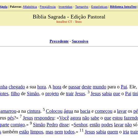
Ajuda
|
Palavras
:
Alfabética
-
Freqüência
-
Invertidas
-
Tamanho
-
Estatísticas
|
Biblioteca IntraText
Bíblia Sagrada - Edição Pastoral
IntraText CT - Texto
Precedente
-
Sucessivo
inha
chegado
a sua
hora
. A
hora
de
passar
deste
mundo
para o
Pai
. Ele
3
iotes
,
filho
de
Simão
, o
projeto
de
trair
Jesus
.
Jesus
sabia
que
o
Pai
ti
5
e
amarrou
-a na
cintura
.
Colocou
água
na
bacia
e
começou
a
lavar
os
pé
7
eus
pés
?»
Jesus
respondeu
: «
Você
agora
não
sabe
o
que
estou
fazend
9
parte
comigo
.»
Simão
Pedro
disse
: «
Senhor
,
então
podes
lavar
não
só
11
s
também
estão
limpos
,
mas
nem
todos
.»
Jesus
sabia
quem
o
iria
trair