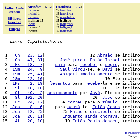
Alfabética
[
«
»
]
Freqüência
[
«
»
]
Índice
Ajuda
incline
4
15
humilhou
Imprimir
inclinei
1
15
ignorância
inclinem
3
15
imoralidade
Biblioteca
inclinou 15
15 inclinou
IntraText
inclua
1
15
indigentes
incluam 0
15
indignação
Èulogos
incluem 0
15
indignado
Livro  Capítulo,Verso
 1 
  Gn   23, 12
|                  12 
Abraão
 se 
inclino
 2 
  Gn   47, 31
|      
José
jurou
. 
Então
Israel
inclino
 3 
  Ex   18,  7
|    
saiu
 para 
receber
 o 
sogro
, 
inclino
 4 
 1Sm   24,  9
|      
Saul
virou
-se, e 
Davi
 se 
inclino
 5 
 1Sm   25, 41
|      
Abigail
imediatamente
 se 
inclino
 6 
 2Sm   22, 10
|                        10 Ele 
inclino
 7 
 1Rs    2, 19
|  
levantou
 para 
recebê
-la e se 
inclino
 8 
  Sl   18, 10
|                       10  Ele 
inclino
 9 
  Sl   40,  2
| 
ansiosamente
 por 
Javé
. Ele se 
inclino
10
  Sl  102, 20
|                   20  
Javé
 se 
inclino
11 
  Lc   24, 12
|       e 
correu
 para o 
túmulo
. 
Inclino
12 
 Joa    8,  6
|    para 
acusá
-lo. 
Então
Jesus
inclino
13 
 Joa   13, 25
|       25 
Então
 o 
discípulo
 se 
inclino
14 
 Joa   20, 11
|       
Enquanto
ainda
chorava
, 
inclino
15 
  At   20, 10
|        10 
Então
Paulo
desceu
, 
inclino
IntraText®
Copyrig