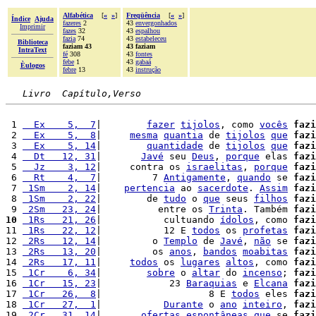
Alfabética
[
«
»
]
Freqüência
[
«
»
]
Índice
Ajuda
fazeres
2
43
envergonhados
Imprimir
fazes
32
43
espalhou
fazia
74
43
estabeleceu
Biblioteca
faziam 43
43 faziam
IntraText
fé
308
43
fontes
febe
1
43
gabaá
Èulogos
febre
13
43
instrução
Livro  Capítulo,Verso
 1 
  Ex    5,  7
|        
fazer
tijolos
, como 
vocês
fazi
 2 
  Ex    5,  8
|     
mesma
quantia
 de 
tijolos
que
fazi
 3 
  Ex    5, 14
|        
quantidade
 de 
tijolos
que
fazi
 4 
  Dt   12, 31
|       
Javé
 seu 
Deus
, 
porque
 elas 
fazi
 5 
  Jz    3, 12
|     contra os 
israelitas
, 
porque
fazi
 6 
  Rt    4,  7
|         7 
Antigamente
, 
quando
 se 
fazi
 7 
 1Sm    2, 14
|    
pertencia
 ao 
sacerdote
. 
Assim
fazi
 8 
 1Sm    2, 22
|        de 
tudo
 o 
que
 seus 
filhos
fazi
 9 
 2Sm   23, 24
|          entre os 
Trinta
. Também 
fazi
10
 1Rs   21, 26
|           cultuando 
ídolos
, como 
fazi
11 
 1Rs   22, 12
|           12 E 
todos
 os 
profetas
fazi
12 
 2Rs   12, 14
|         o 
Templo
 de 
Javé
, 
não
 se 
fazi
13 
 2Rs   13, 20
|         os 
anos
, 
bandos
moabitas
fazi
14 
 2Rs   17, 11
|     
todos
 os 
lugares
altos
, como 
fazi
15 
 1Cr    6, 34
|        
sobre
 o 
altar
 do 
incenso
; 
fazi
16 
 1Cr   15, 23
|            23 
Baraquias
 e 
Elcana
fazi
17 
 1Cr   26,  8
|                   8 E 
todos
 eles 
fazi
18 
 1Cr   27,  1
|           
Durante
 o 
ano
inteiro
, 
fazi
19 
 2Cr   31, 14
|       
ofertas
espontâneas
que
 se 
fazi