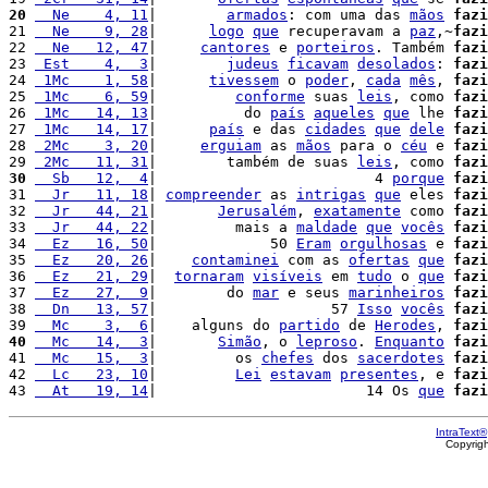
20
  Ne    4, 11
|        
armados
: com uma das 
mãos
fazi
21 
  Ne    9, 28
|      
logo
que
 recuperavam a 
paz
,~
fazi
22 
  Ne   12, 47
|     
cantores
 e 
porteiros
. Também 
fazi
23 
 Est    4,  3
|        
judeus
ficavam
desolados
: 
fazi
24 
 1Mc    1, 58
|      
tivessem
 o 
poder
, 
cada
mês
, 
fazi
25 
 1Mc    6, 59
|         
conforme
 suas 
leis
, como 
fazi
26 
 1Mc   14, 13
|          do 
país
aqueles
que
 lhe 
fazi
27 
 1Mc   14, 17
|      
país
 e das 
cidades
que
dele
fazi
28 
 2Mc    3, 20
|     
erguiam
 as 
mãos
 para o 
céu
 e 
fazi
29 
 2Mc   11, 31
|        também de suas 
leis
, como 
fazi
30
  Sb   12,  4
|                         4 
porque
fazi
31 
  Jr   11, 18
| 
compreender
 as 
intrigas
que
 eles 
fazi
32 
  Jr   44, 21
|       
Jerusalém
, 
exatamente
 como 
fazi
33 
  Jr   44, 22
|         mais a 
maldade
que
vocês
fazi
34 
  Ez   16, 50
|             50 
Eram
orgulhosas
 e 
fazi
35 
  Ez   20, 26
|    
contaminei
 com as 
ofertas
que
fazi
36 
  Ez   21, 29
|  
tornaram
visíveis
 em 
tudo
 o 
que
fazi
37 
  Ez   27,  9
|        do 
mar
 e seus 
marinheiros
fazi
38 
  Dn   13, 57
|                    57 
Isso
vocês
fazi
39 
  Mc    3,  6
|    alguns do 
partido
 de 
Herodes
, 
fazi
40
  Mc   14,  3
|       
Simão
, o 
leproso
. 
Enquanto
fazi
41 
  Mc   15,  3
|         os 
chefes
 dos 
sacerdotes
fazi
42 
  Lc   23, 10
|         
Lei
estavam
presentes
, e 
fazi
43 
  At   19, 14
|                        14 Os 
que
fazi
IntraText®
Copyrig