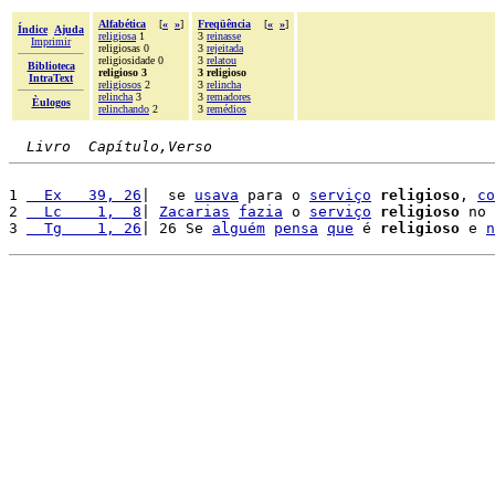
Alfabética
[
«
»
]
Freqüência
[
«
»
]
Índice
Ajuda
religiosa
1
3
reinasse
Imprimir
religiosas 0
3
rejeitada
religiosidade 0
3
relatou
Biblioteca
religioso 3
3 religioso
IntraText
religiosos
2
3
relincha
relincha
3
3
remadores
Èulogos
relinchando
2
3
remédios
Livro  Capítulo,Verso
1 
  Ex   39, 26
|  se 
usava
 para o 
serviço
religioso
, 
co
2 
  Lc    1,  8
| 
Zacarias
fazia
 o 
serviço
religioso
 no 
3 
  Tg    1, 26
| 26 Se 
alguém
pensa
que
 é 
religioso
 e 
n