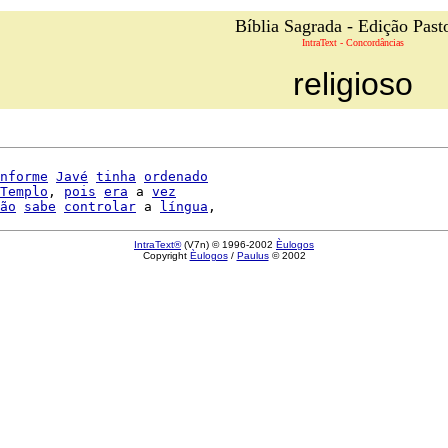
Bíblia Sagrada - Edição Past
IntraText - Concordâncias
religioso
nforme
Javé
tinha
ordenado
Templo
, 
pois
era
 a 
vez
ão
sabe
controlar
 a 
língua
IntraText®
(V7n) © 1996-2002
Èulogos
Copyright
Èulogos
/
Paulus
© 2002