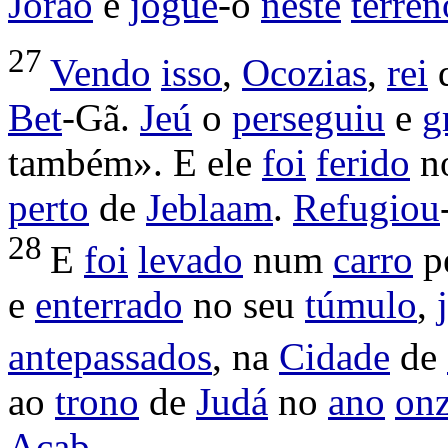
Jorão
e
jogue
-o
neste
terren
27
Vendo
isso
,
Ocozias
,
rei
Bet
-
Gã
.
Jeú
o
perseguiu
e
g
também». E ele
foi
ferido
n
perto
de
Jeblaam
.
Refugiou
28
E
foi
levado
num
carro
p
e
enterrado
no seu
túmulo
,
antepassados
, na
Cidade
de
ao
trono
de
Judá
no
ano
on
Acab
.