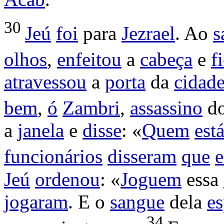
30
Jeú
foi
para
Jezrael
. Ao
s
olhos
,
enfeitou
a
cabeça
e
f
atravessou
a
porta
da
cidad
bem
,
ó
Zambri
,
assassino
do
a
janela
e
disse
: «
Quem
est
funcionários
disseram
que
Jeú
ordenou
: «
Joguem
essa
jogaram
. E o
sangue
dela
es
34