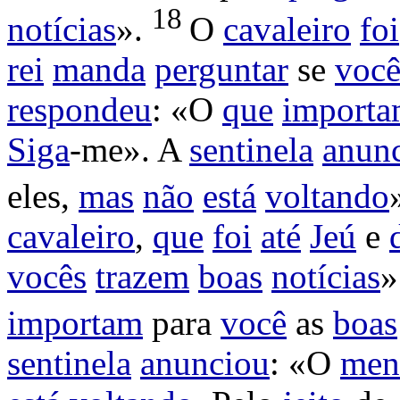
18
notícias
».
O
cavaleiro
foi
rei
manda
perguntar
se
você
respondeu
: «O
que
import
Siga
-me». A
sentinela
anun
eles,
mas
não
está
voltando
cavaleiro
,
que
foi
até
Jeú
e
vocês
trazem
boas
notícias
»
importam
para
você
as
boas
sentinela
anunciou
: «O
men