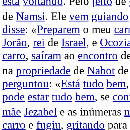
está
voltando
. Pelo
jeito
de
de
Namsi
. Ele
vem
guiando
disse
: «
Preparem
o meu
car
Jorão
,
rei
de
Israel
, e
Ocozi
carro
,
saíram
ao
encontro
d
na
propriedade
de
Nabot
d
perguntou
: «
Está
tudo
bem
pode
estar
tudo
bem
, se
con
mãe
Jezabel
e as
inúmeras
m
carro
e
fugiu
,
gritando
para