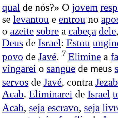
qual
de nós?» O
jovem
res
se
levantou
e
entrou
no
apo
o
azeite
sobre
a
cabeça
dele
Deus
de
Israel
:
Estou
ungin
7
povo
de
Javé
.
Elimine
a
f
vingarei
o
sangue
de meus
servos
de
Javé
, contra
Jezab
Acab
.
Eliminarei
de
Israel
t
Acab
,
seja
escravo
,
seja
livr