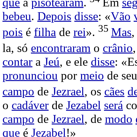
que
a
pisotearam
.
Em
se
bebeu
.
Depois
disse
: «
Vão
35
pois
é
filha
de
rei
».
Mas
la, só
encontraram
o
crânio
contar
a
Jeú
, e ele
disse
: «E
pronunciou
por
meio
de se
campo
de
Jezrael
, os
cães
d
o
cadáver
de
Jezabel
será
c
campo
de
Jezrael
, de
modo
que
é
Jezabel
!»