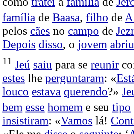
como
tratei
a
família
de
Jer
família
de
Baasa
,
filho
de
A
pelos
cães
no
campo
de
Jez
Depois
disso
, o
jovem
abri
11
Jeú
saiu
para se
reunir
co
estes
lhe
perguntaram
: «
Est
louco
estava
querendo
?»
Je
bem
esse
homem
e seu
tipo
insistiram
: «
Vamos
lá!
Cont
«Ele me
disse
o
seguinte
: ‘