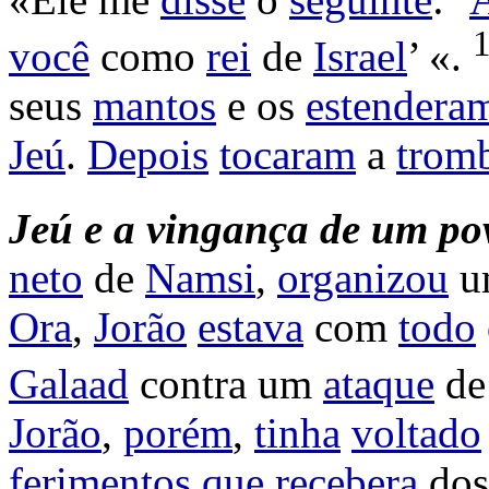
você
como
rei
de
Israel
’ «.
seus
mantos
e os
estendera
Jeú
.
Depois
tocaram
a
trom
Jeú
e
a
vingança
de
um
po
neto
de
Namsi
,
organizou
u
Ora
,
Jorão
estava
com
todo
Galaad
contra um
ataque
d
Jorão
,
porém
,
tinha
voltado
ferimentos
que
recebera
do