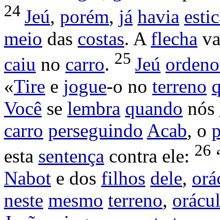
24
Jeú
,
porém
,
já
havia
esti
meio
das
costas
. A
flecha
va
25
caiu
no
carro
.
Jeú
orden
«
Tire
e
jogue
-o no
terreno
Você
se
lembra
quando
nós
carro
perseguindo
Acab
, o
p
26
esta
sentença
contra ele:
Nabot
e dos
filhos
dele
,
orá
neste
mesmo
terreno
,
orácu