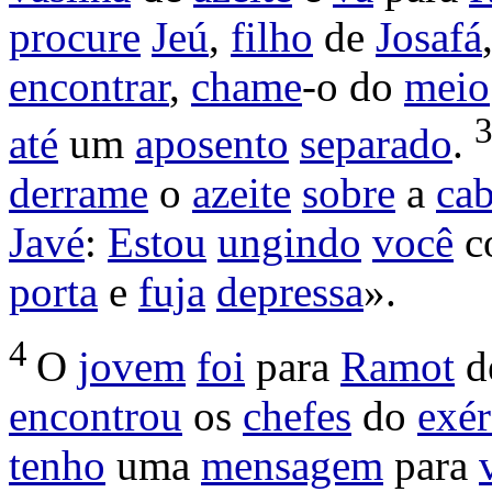
procure
Jeú
,
filho
de
Josafá
encontrar
,
chame
-o do
meio
até
um
aposento
separado
.
derrame
o
azeite
sobre
a
ca
Javé
:
Estou
ungindo
você
c
porta
e
fuja
depressa
».
4
O
jovem
foi
para
Ramot
d
encontrou
os
chefes
do
exér
tenho
uma
mensagem
para