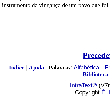
instrumento da vingança de um povo que foi 
Precede
Índice
|
Ajuda
|
Palavras
:
Alfabética
-
F
Biblioteca
IntraText®
(V7n
Copyright
Èu