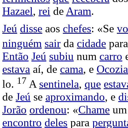
Hazael
,
rei
de
Aram
.
Jeú
disse
aos
chefes
: «Se
vo
ninguém
sair
da
cidade
par
Então
Jeú
subiu
num
carro
estava
aí, de
cama
, e
Ocozia
17
lo.
A
sentinela
,
que
estav
de
Jeú
se
aproximando
, e
di
Jorão
ordenou
: «
Chame
u
encontro
deles
para
pergunt