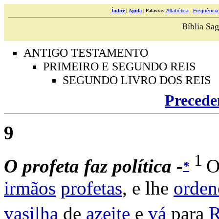
Índice
|
Ajuda
|
Palavras
:
Alfabética
-
Freqüência
Bíblia Sag
ANTIGO TESTAMENTO
PRIMEIRO E SEGUNDO REIS
SEGUNDO LIVRO DOS REIS
Precede
9
1
O
profeta
faz
política -
*
irmãos
profetas
, e lhe
orden
vasilha
de
azeite
e
vá
para
R