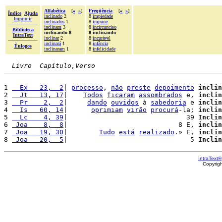
Alfabética
[
«
»
]
Freqüência
[
«
»
]
Índice
Ajuda
inclinado
2
8
impiedade
Imprimir
inclinados
1
8
impune
inclinam
3
8
incircunciso
Biblioteca
inclinando 8
8 inclinando
IntraText
inclinar
2
8
incurável
inclinará
1
8
infância
Èulogos
inclinaram
1
8
infelicidade
Livro  Capítulo,Verso
1 
  Ex   23,  2
| 
processo
, 
não
preste
depoimento
inclin
2 
  Jt   13, 17
|    
Todos
ficaram
assombrados
 e, 
inclin
3 
  Pr    2,  2
|     
dando
ouvidos
 à 
sabedoria
 e 
inclin
4 
  Is   60, 14
|      
oprimiam
virão
procurá
-la; 
inclin
5 
  Lc    4, 39
|                              39 
Inclin
6 
 Joa    8,  8
|                            8 E, 
inclin
7 
 Joa   19, 30
|        
Tudo
está
realizado
.» E, 
inclin
8 
 Joa   20,  5
|                               5 
Inclin
IntraText®
Copyrig