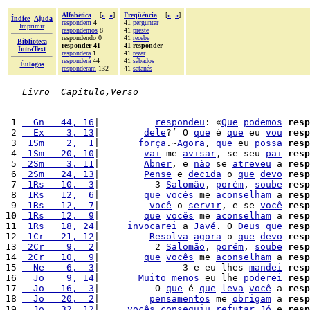
Alfabética
[
«
»
]
Freqüência
[
«
»
]
Índice
Ajuda
respondem
4
41
perguntar
Imprimir
respondemos
8
41
preste
respondendo 0
41
recebe
Biblioteca
responder 41
41 responder
IntraText
respondera
1
41
rezar
responderá
44
41
sábados
Èulogos
responderam
132
41
satanás
Livro  Capítulo,Verso
 1 
  Gn   44, 16
|          
respondeu
: «
Que
podemos
resp
 2 
  Ex    3, 13
|        
dele
?’ O 
que
 é 
que
 eu 
vou
resp
 3 
 1Sm    2,  1
|       
força
.~
Agora
, 
que
 eu 
possa
resp
 4 
 1Sm   20, 10
|        
vai
 me 
avisar
, se seu 
pai
resp
 5 
 2Sm    3, 11
|        
Abner
, e 
não
 se 
atreveu
 a 
resp
 6 
 2Sm   24, 13
|        
Pense
 e 
decida
 o 
que
devo
resp
 7 
 1Rs   10,  3
|          3 
Salomão
, 
porém
, 
soube
resp
 8 
 1Rs   12,  6
|        
que
vocês
 me 
aconselham
 a 
resp
 9 
 1Rs   12,  7
|         
você
 o 
servir
, e se 
você
resp
10
 1Rs   12,  9
|        
que
vocês
 me 
aconselham
 a 
resp
11 
 1Rs   18, 24
|     
invocarei
 a 
Javé
. O 
Deus
que
resp
12 
 1Cr   21, 12
|         
Resolva
agora
 o 
que
devo
resp
13 
 2Cr    9,  2
|          2 
Salomão
, 
porém
, 
soube
resp
14 
 2Cr   10,  9
|        
que
vocês
 me 
aconselham
 a 
resp
15 
  Ne    6,  3
|               3 e eu lhes 
mandei
resp
16 
  Jo    9, 14
|       
Muito
menos
 eu lhe 
poderei
resp
17 
  Jo   16,  3
|          O 
que
 é 
que
leva
você
 a 
resp
18 
  Jo   20,  2
|         
pensamentos
 me 
obrigam
 a 
resp
19 
  Jo   32, 12
|     
vocês
conseguiu
refutar
Jó
 e 
resp