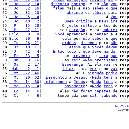
20
  Jo   32, 14
|    
discutiu
comigo
, e eu 
não
vou
resp
21 
  Jo   32, 16
|     
falam
 mais e 
não
sabem
 o 
que
resp
22 
  Jo   32, 20
|           
abrindo
 os 
lábios
 para 
resp
23 
  Jo   35,  4
|                            4 
Vou
resp
24 
  Jo   40,  2
|          
Quem
critica
 a 
Deus
irá
resp
25 
  Pr   15, 28
|         O 
justo
reflete
 antes de 
resp
26 
  Pr   27, 11
|        meu 
coração
, e eu 
poderei
resp
27 
Eclo    8,  9
|      
você
aprenderá
 a 
pensar
 e a 
resp
28 
Eclo   20,  6
|         
cala
 por 
não
saber
 o 
que
resp
29 
  Is   36, 21
|         
ordens
, 
dizendo
 para 
não
resp
30
  Jr   10, 11
|          É 
assim
que
vocês
devem
resp
31 
  Jr   42,  4
|     
Então
tudo
 o 
que
Javé
mandar
resp
32 
  Ez   33,  5
|          se 
preveniu
, e 
terá
que
resp
33 
  Dn    3, 16
|          ao 
rei
: «
Não
precisamos
resp
34 
  Os    2, 17
|         
Esperança
. Aí ela 
vai
 me 
resp
35 
 Hab    2,  1
|         
falar
, para 
ver
 como 
vai
resp
36 
  Mt   22, 46
|               46 E 
ninguém
podia
resp
37 
  Mt   26, 62
|  
perguntou
 a 
Jesus
: «
Nada
tens
 a 
resp
38 
  Mc   14, 60
| 
interrogou
 a 
Jesus
: «
Nada
tens
 a 
resp
39 
  Mc   15,  4
|          
novamente
: «
Nada
tens
 a 
resp
40
  Lc   14,  6
|        eles 
não
foram
capazes
 de 
resp
41 
  Cl    4,  6
|       temperada com 
sal
, 
sabendo
resp
IntraText®
Copyrig